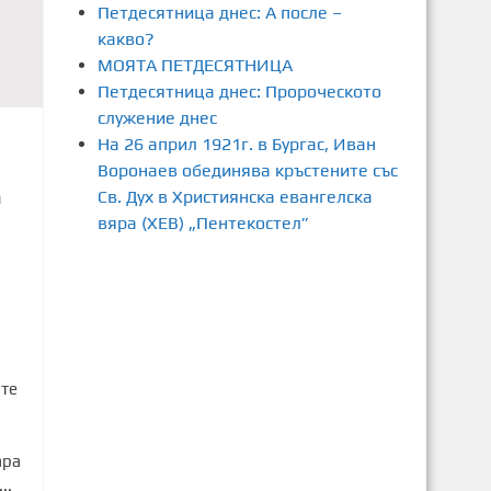
Петдесятница днес: А после –
какво?
МОЯТА ПЕТДЕСЯТНИЦА
Петдесятница днес: Пророческото
служение днес
На 26 април 1921г. в Бургас, Иван
Воронаев обединява кръстените със
а
Св. Дух в Християнска евангелска
вяра (ХЕВ) „Пентекостел”
5
ите
а
ара
..