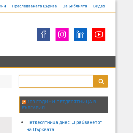
ини
Преследваната църква
За Библията
Видео
100 ГОДИНИ ПЕТДЕСЯТНИЦА В
БЪЛГАРИЯ
Петдесятница днес: „Грабването”
на Църквата