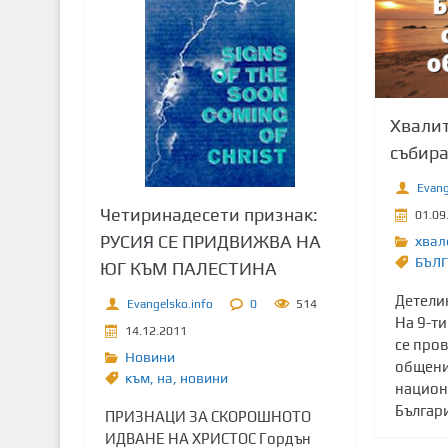
т
о
с
ъ
д
Хвалит
ъ
събира
р
ж
Evang
а
Четиринадесети признак:
01.09
н
РУСИЯ СЕ ПРИДВИЖВА НА
хвал
и
БЪЛ
ЮГ КЪМ ПАЛЕСТИНА
е
Детели
Evangelsko.info
0
514
На 9-т
14.12.2011
се пров
Новини
общени
към
,
на
,
новини
национ
Българи
ПРИЗНАЦИ ЗА СКОРОШНОТО
ИДВАНЕ НА ХРИСТОС Гордън