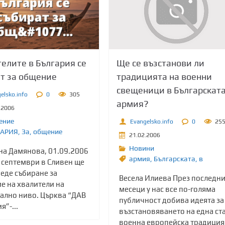
Ще се възстанови ли
елите в България се
традицията на военни
т за общение
свещеници в Българскат
elsko.info
0
305
армия?
.2006
ение
Evangelsko.info
0
25
ГАРИЯ
,
Зa
,
общение
21.02.2006
Новини
на Дамянова, 01.09.2006
армия
,
Българската
,
в
и септември в Сливен ще
еде събиране за
Весела Илиева През последн
е на хвалители на
месеци у нас все по-голяма
ално ниво. Църква “ДАВ
публичност добива идеята з
я”-...
възстановяването на една ст
военна европейска традиция.