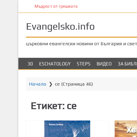
П
Мъдрост от грешката
р
е
Evangelsko.info
м
и
н
църковни евангелски новини от България и све
е
т
е
30
ESCHATOLOGY
STEPS
ВИДЕО
ЗА БИБ
к
ъ
м
Начало
❯
се
(Страница 46)
о
с
Етикет:
се
н
о
в
н
о