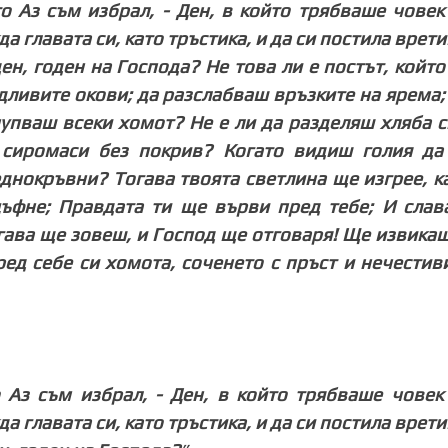
то Аз съм избрал, - Ден, в който трябваше човек
а главата си, като тръстика, и да си постила врет
ен, годен на Господа? Не това ли е постът, който
дливите окови; да разслабваш връзките на ярема;
чупваш всеки хомот? Не е ли да разделяш хляба с
сиромаси без покрив? Когато видиш голия да
еднокръвни? Тогава твоята светлина ще изгрее, к
цъфне; Правдата ти ще върви пред тебе; И слав
гава ще зовеш, и Господ ще отговаря! Ще извикаш
ед себе си хомота, соченето с пръст и нечестив
о Аз съм избрал, - Ден, в който трябваше човек
а главата си, като тръстика, и да си постила врет