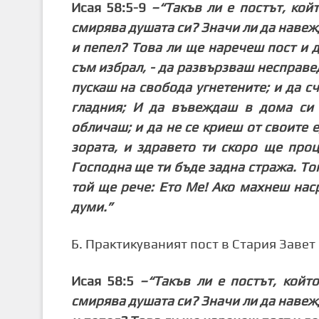
Исая 58:5-9
–“Такъв ли е постът, кой
смирява душата си? Значи ли да навежд
и пепел? Това ли ще наречеш пост и д
съм избрал, - да развързваш несправе
пускаш на свобода угнетените; и да с
гладния; И да въвеждаш в дома си 
обличаш; и да не се криеш от своите 
зората, и здравето ти скоро ще про
Господна ще ти бъде задна стража. То
той ще рече: Ето Ме! Ако махнеш наср
думи.”
Б. Практикуваният пост в Стария Завет
Исая 58:5
–“Такъв ли е постът, койт
смирява душата си? Значи ли да навежд