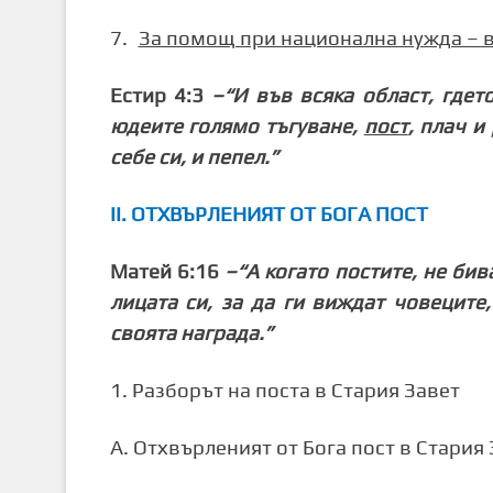
7.
За помощ при национална нужда – во
Естир 4:3
–“И във всяка област, гдет
юдеите голямо тъгуване,
пост
, плач и
себе си, и пепел.”
ІІ. ОТХВЪРЛЕНИЯТ ОТ БОГА ПОСТ
Матей 6:16
–“
А когато постите, не би
лицата си, за да ги виждат човеците,
своята награда.
”
1. Разборът на поста в Стария Завет
А. Отхвърленият от Бога пост в Стария