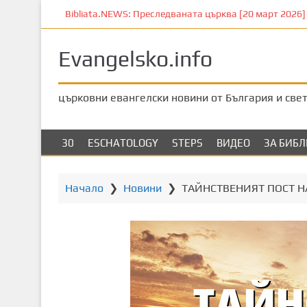
П
Bibliata.NEWS: Преследваната църква [20 март 2026]
р
е
Evangelsko.info
м
и
н
църковни евангелски новини от България и све
е
т
е
30
ESCHATOLOGY
STEPS
ВИДЕО
ЗА БИБ
к
ъ
м
Начало
❯
Новини
❯
ТАЙНСТВЕНИЯТ ПОСТ Н
о
с
н
о
в
н
о