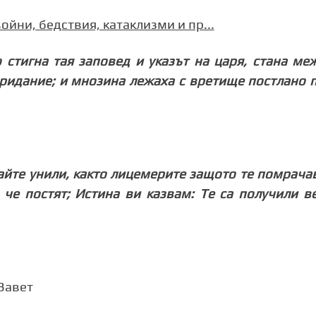
йни, бедствия, катаклизми и пр...
о стигна тая заповед и указът на царя, стана ме
 ридание; и мнозина лежаха с вретище постлано 
вайте унили, както лицемерите защото те помрача
 че постят; Истина ви казвам: Те са получили в
 Завет