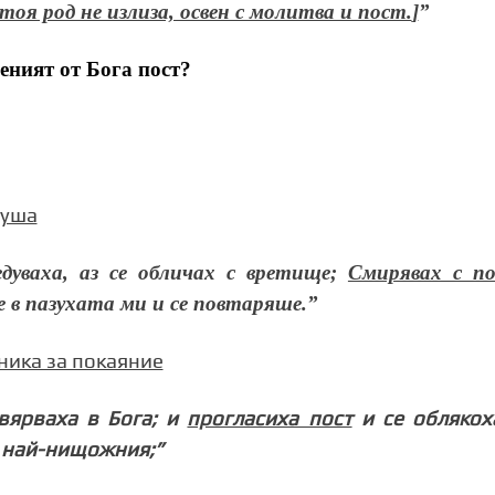
тоя род не излиза, освен с молитва и пост.
]
”
еният от Бога пост?
душа
едуваха, аз се обличах с вретище;
Смирявах с п
в пазухата ми и се повтаряше.
”
ника за покаяние
вярваха в Бога; и
прогласиха пост
и се облякох
о най-нищожния;”