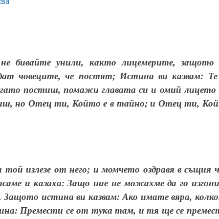
ква
 не бивайте унили, както лицемерите, защото
дат човеците, че постят; Истина ви казвам: Те
когато постиш, помажи главата си и омий лицето 
тиш, но Отец ти, Който е в тайно; и Отец ти, Ко
 той излезе от него; и момчето оздравя в същия ч
асаме и казаха: Защо ние не можахме да го изгон
. Защото истина ви казвам: Ако имате вяра, колк
нина: Премести се от тука там, и тя ще се премес