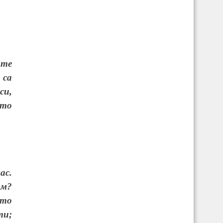
 те
 са
си,
йто
ас.
им?
ото
ти;