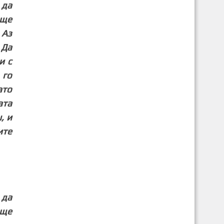
 да
ище
 Аз
 Да
и с
 го
ато
ата
, и
ите
 да
ище