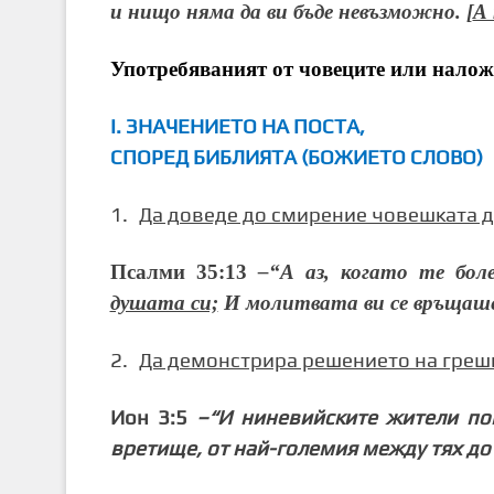
и нищо няма да ви бъде невъзможно.
[
А 
Употребяваният от човеците или налож
І. ЗНАЧЕНИЕТО НА ПОСТА,
СПОРЕД БИБЛИЯТА (БОЖИЕТО СЛОВО)
1.
Да доведе до смирение човешката 
Псалми 35:13
–“
А аз, когато те бол
душата си;
И молитвата ви се връщаше 
2.
Да демонстрира решението на греш
Ион 3:5
–“И ниневийските жители по
вретище, от най-големия между тях д