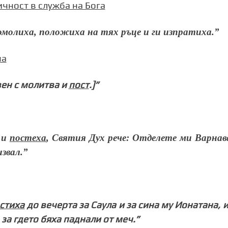
чност в служба на Бога
помолиха, положиха на тях ръце и ги изпратиха.
”
на
вен с молитва и
пост
.
]
”
 и
постеха
, Святия Дух рече: Отделете ми Варнав
звал.
”
стиха
до вечерта за Саула и за сина му Ионатана, и
за гдето бяха паднали от меч.
”