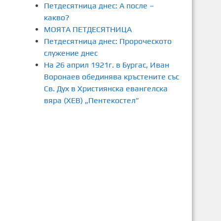
Петдесятница днес: А после –
какво?
МОЯТА ПЕТДЕСЯТНИЦА
Петдесятница днес: Пророческото
служение днес
На 26 април 1921г. в Бургас, Иван
Воронаев обединява кръстените със
Св. Дух в Християнска евангелска
вяра (ХЕВ) „Пентекостел”