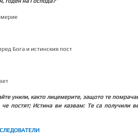
н, годен на Господа?
”
емерие
пред Бога и истинския пост
вет
вайте унили, както лицемерите, защото те помрача
 че постят; Истина ви казвам: Те са получили в
ПОСЛЕДОВАТЕЛИ