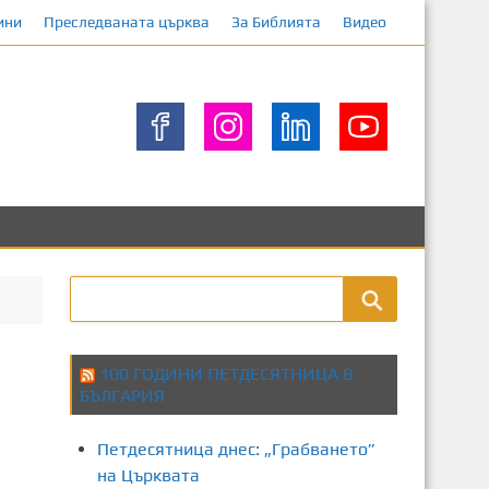
ини
Преследваната църква
За Библията
Видео
100 ГОДИНИ ПЕТДЕСЯТНИЦА В
БЪЛГАРИЯ
Петдесятница днес: „Грабването”
на Църквата