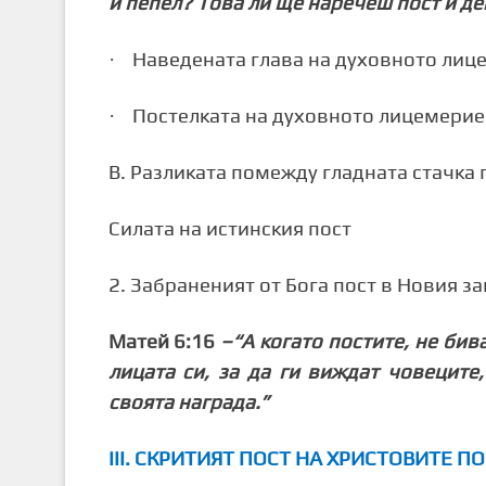
и пепел? Това ли ще наречеш пост и де
·
Наведената глава на духовното лиц
·
Постелката на духовното лицемерие
В. Разликата помежду гладната стачка 
Силата на истинския пост
2. Забраненият от Бога пост в Новия за
Матей 6:16
–“
А когато постите, не би
лицата си, за да ги виждат човеците,
своята награда.
”
ІІІ. СКРИТИЯТ ПОСТ НА ХРИСТОВИТЕ 