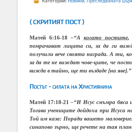
Категории:
Новини
,
Преследваната цър
( СКРИТИЯТ ПОСТ )
Матей 6:16-18
–“
А
когато постите
,
помрачават лицата си, за да ги виж
получили вече своята награда. А ти, 
за да те не виждат чове-ците, че пос
вижда в тайно, ще ти въздаде
[
на яве
]
.”
Постът - силата на Християнина
Матей 17:18-21
–“
И Исус смъмра бяса и
Тогава учениците дойдоха при Исуса н
Той им каза: Поради вашето маловерие
синапово зърно, ще речете на тая пла