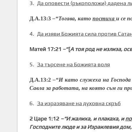
3.
Да оповести (ръкоположи) дадена ли
Д.А.13:3
–“
Тогава, като
постиха
и се 
4.
Да изяви Божията сила против Сата
Матей 17:21 –“
[
А тоя род не излиза, ос
5.
За търсене на Божията воля
Д.А.13:2
–“
И като служеха на Господа
Савла за работата, на която съм ги при
6.
За изразяване на духовна скръб
2 Царе 1:12
–“
И жалиха, и плакаха, и
по
Господните люде и за Израилевия дом, 