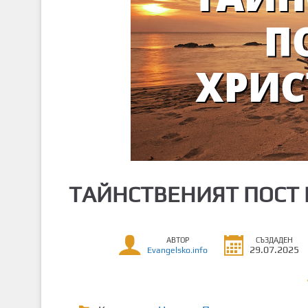
т
о
с
ъ
д
ъ
р
ж
а
н
и
ТАЙНСТВЕНИЯТ ПОСТ
е
АВТОР
СЪЗДАДЕН
29.07.2025
Evangelsko.info