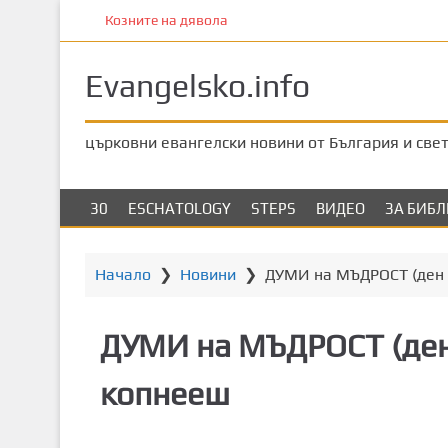
П
Козните на дявола
р
е
Evangelsko.info
м
и
н
църковни евангелски новини от България и све
е
т
е
30
ESCHATOLOGY
STEPS
ВИДЕО
ЗА БИБ
к
ъ
м
Начало
❯
Новини
❯
ДУМИ на МЪДРОСТ (ден 
о
с
ДУМИ на МЪДРОСТ (ден 
н
о
копнееш
в
н
о