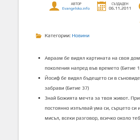
АВТОР
СЪЗДАДЕН
т
06.11.2011
Evangelsko.info
о
с
ъ
Категории:
Новини
д
ъ
р
Авраам бе видял картината на своя дом
ж
а
поколения напред във времето (Битие 1
н
Йосиф бе видял бъдещето си в съновиде
и
забрави (Битие 37)
е
Знай Божията мечта за твоя живот. Пр
постоянно изпълвай ума си, сърцето си 
мисъл, всеки разговор, всичко около те