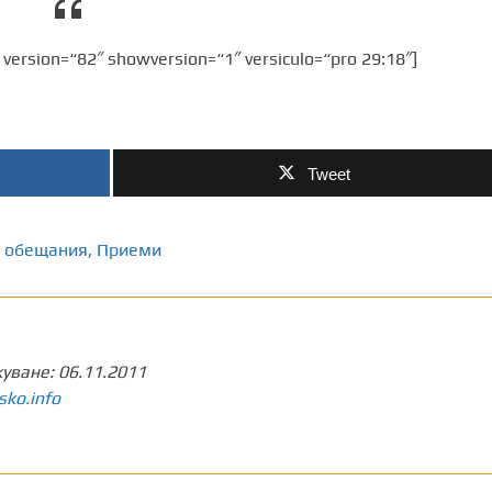
 version=“82″ showversion=“1″ versiculo=“pro 29:18″]
Tweet
обещания
,
Приеми
куване:
06.11.2011
sko.info