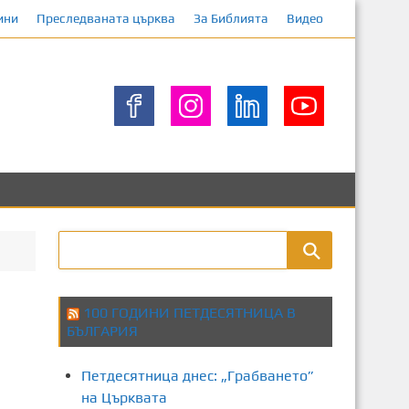
ини
Преследваната църква
За Библията
Видео
100 ГОДИНИ ПЕТДЕСЯТНИЦА В
БЪЛГАРИЯ
Петдесятница днес: „Грабването”
на Църквата