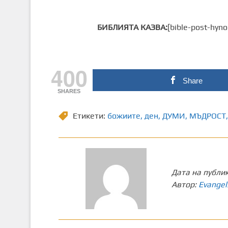
БИБЛИЯТА КАЗВА:
[bible-post-hyno
400
Share
SHARES
Етикети:
божиите
,
ден
,
ДУМИ
,
МЪДРОСТ
,
Дата на публи
Автор:
Evangel