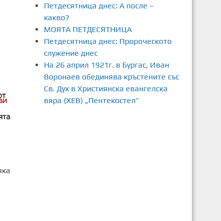
Петдесятница днес: А после –
какво?
МОЯТА ПЕТДЕСЯТНИЦА
Петдесятница днес: Пророческото
служение днес
На 26 април 1921г. в Бургас, Иван
Воронаев обединява кръстените със
Св. Дух в Християнска евангелска
вяра (ХЕВ) „Пентекостел”
яка