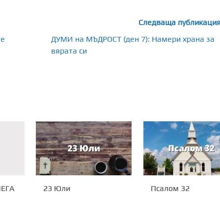
Следваща публикаци
те
ДУМИ на МЪДРОСТ (ден 7): Намери храна за
вярата си
23 Юли
Псалом 32
МЕГА