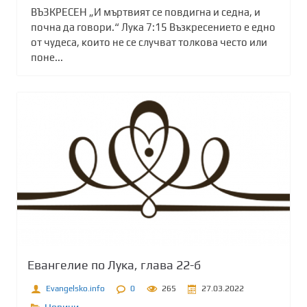
ВЪЗКРЕСЕН „И мъртвият се повдигна и седна, и
почна да говори.“ Лука 7:15 Възкресението е едно
от чудеса, които не се случват толкова често или
поне...
Евангелие по Лука, глава 22-б
Evangelsko.info
0
265
27.03.2022
Новини