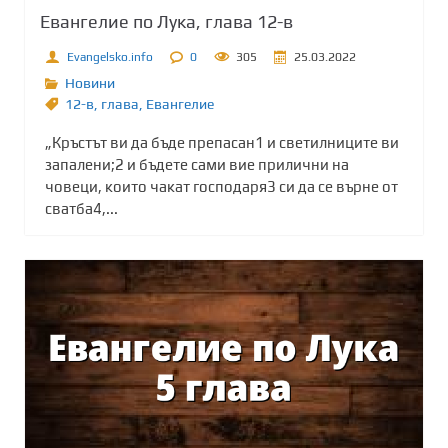
Евангелие по Лука, глава 12-в
Evangelsko.info
0
305
25.03.2022
Новини
12-в
,
глава
,
Евангелие
„Кръстът ви да бъде препасан1 и светилниците ви
запалени;2 и бъдете сами вие прилични на
човеци, които чакат господаря3 си да се върне от
сватба4,...