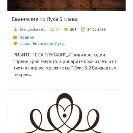
Евангелие по Лука 5 глава
Evangelsko.info
0
261
24.03.2022
Новини
глава
,
Евангелие
,
Лука,
РИБИТЕ НЕ СА ГЛУПАВИ! „И видя две ладии
спрени край езерото; а рибарите бяха излезли от
тях и изпираха мрежите си.“ Лука 5:2 Виждал съм
ги край...