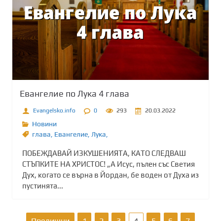
Евангелие по Лука 4 глава
Evangelsko.info
0
293
20.03.2022
Новини
глава
,
Евангелие
,
Лука,
ПОБЕЖДАВАЙ ИЗКУШЕНИЯТА, КАТО СЛЕДВАШ
СТЪПКИТЕ НА ХРИСТОС! „А Исус, пълен със Светия
Дух, когато се върна в Йордан, бе воден от Духа из
пустинята...
Р
Предишни
1
2
3
4
5
6
7