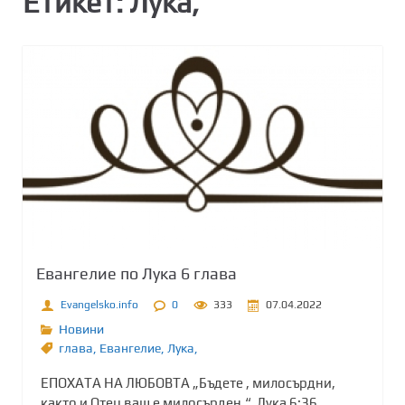
Етикет:
Лука,
Евангелие по Лука 6 глава
Evangelsko.info
0
333
07.04.2022
Новини
глава
,
Евангелие
,
Лука,
ЕПОХАТА НА ЛЮБОВТА „Бъдете , милосърдни,
както и Отец ваш е милосърден.“ Лука 6:36