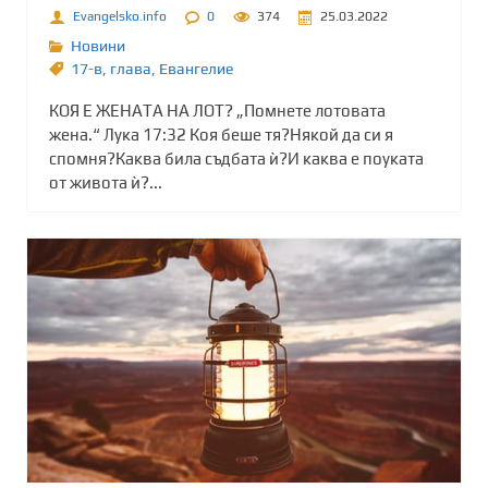
Evangelsko.info
0
374
25.03.2022
Новини
17-в
,
глава
,
Евангелие
КОЯ Е ЖЕНАТА НА ЛОТ? „Помнете лотовата
жена.“ Лука 17:32 Коя беше тя?Някой да си я
спомня?Каква била съдбата ѝ?И каква е поуката
от живота ѝ?...