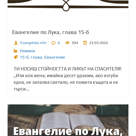
Евангелие по Лука, глава 15-б
Evangelsko.info
0
304
23.03.2022
Новини
15-б
,
глава
,
Евангелие
ТИ НОСИШ СТОЙНОСТТА И ЛИКЪТ НА СПАСИТЕЛЯ!
„Или коя жена, имайки десет драхми, ако изгуби
една, не запалва светило, не помита къщата и не
търси...