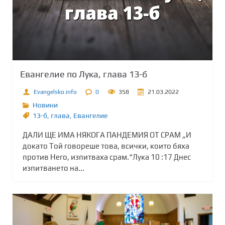
Евангелие по Лука, глава 13-б
Evangelsko.info
0
358
21.03.2022
Новини
13-б
,
глава
,
Евангелие
ДАЛИ ЩЕ ИМА НЯКОГА ПАНДЕМИЯ ОТ СРАМ „И
докато Той говореше това, всички, които бяха
против Него, изпитваха срам.“Лука 10 :17 Днес
изпитването на...