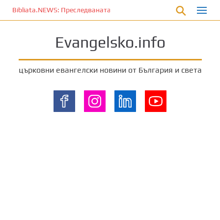
П
Bibliata.NEWS: Преследваната църква [9 август 2026]
р
е
Evangelsko.info
м
и
н
църковни евангелски новини от България и света
е
т
е
к
ъ
м
о
с
н
о
в
н
о