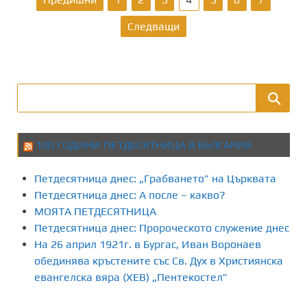
а
Следващи
з
д
е
л
100 ГОДИНИ ПЕТДЕСЯТНИЦА В БЪЛГАРИЯ
я
Петдесятница днес: „Грабването” на Църквата
н
Петдесятница днес: А после – какво?
МОЯТА ПЕТДЕСЯТНИЦА
е
Петдесятница днес: Пророческото служение днес
На 26 април 1921г. в Бургас, Иван Воронаев
н
обединява кръстените със Св. Дух в Християнска
а
евангелска вяра (ХЕВ) „Пентекостел”