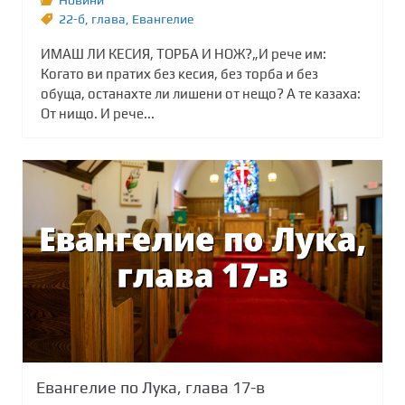
22-б
,
глава
,
Евангелие
ИМАШ ЛИ КЕСИЯ, ТОРБА И НОЖ?„И рече им:
Когато ви пратих без кесия, без торба и без
обуща, останахте ли лишени от нещо? А те казаха:
От нищо. И рече...
Евангелие по Лука, глава 17-в