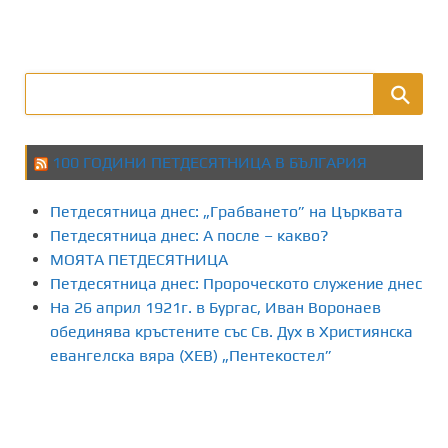
100 ГОДИНИ ПЕТДЕСЯТНИЦА В БЪЛГАРИЯ
Петдесятница днес: „Грабването” на Църквата
Петдесятница днес: А после – какво?
МОЯТА ПЕТДЕСЯТНИЦА
Петдесятница днес: Пророческото служение днес
На 26 април 1921г. в Бургас, Иван Воронаев
обединява кръстените със Св. Дух в Християнска
евангелска вяра (ХЕВ) „Пентекостел”