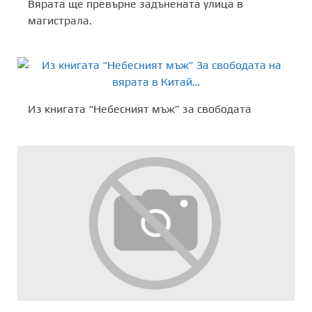
Вярата ще превърне задънената улица в
магистрала.
Из книгата “Небесният мъж” за свободата