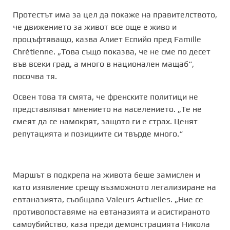
Протестът има за цел да покаже на правителството,
че движението за живот все още е живо и
процъфтяващо, казва Алиет Еспийо пред Famille
Chrétienne. „Това също показва, че не сме по десет
във всеки град, а много в национален мащаб“,
посочва тя.
Освен това тя смята, че френските политици не
представляват мнението на населението. „Те не
смеят да се намокрят, защото ги е страх. Ценят
репутацията и позициите си твърде много.“
Маршът в подкрепа на живота беше замислен и
като изявление срещу възможното легализиране на
евтаназията, съобщава Valeurs Actuelles. „Ние се
противопоставяме на евтаназията и асистираното
самоубийство, каза преди демонстрацията Никола