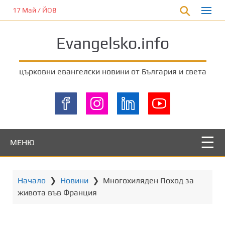
П
17 Май / ЙОВ
р
е
Evangelsko.info
м
и
н
църковни евангелски новини от България и света
е
т
е
к
ъ
м
МЕНЮ
о
с
н
Начало
❯
Новини
❯
Многохиляден Поход за
о
живота във Франция
в
н
о