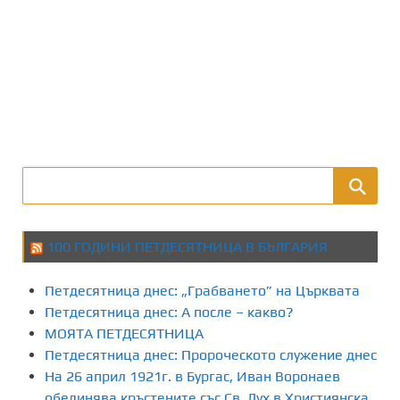
100 ГОДИНИ ПЕТДЕСЯТНИЦА В БЪЛГАРИЯ
Петдесятница днес: „Грабването” на Църквата
Петдесятница днес: А после – какво?
МОЯТА ПЕТДЕСЯТНИЦА
Петдесятница днес: Пророческото служение днес
На 26 април 1921г. в Бургас, Иван Воронаев
обединява кръстените със Св. Дух в Християнска