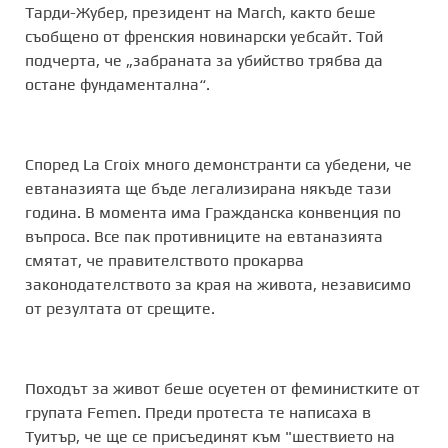
Тарди-Жубер, президент на March, както беше
съобщено от френския новинарски уебсайт. Той
подчерта, че „забраната за убийство трябва да
остане фундаментална“.
Според La Croix много демонстранти са убедени, че
евтаназията ще бъде легализирана някъде тази
година. В момента има Гражданска конвенция по
въпроса. Все пак противниците на евтаназията
смятат, че правителството прокарва
законодателството за края на живота, независимо
от резултата от срещите.
Походът за живот беше осуетен от феминистките от
групата Femen. Преди протеста те написаха в
Tуитър, че ще се присъединят към "шествието на