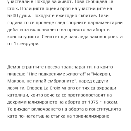
участвали в Похода за живот. Това съобщава La
Croix. Полицията оцени броя на участниците на
6300 души. Походът е ежегодно събитие. Тази
година то се проведе след спорните парламентарни
дебати за включването на правото на аборт в
конституцията. Сенатът ще разгледа законопроекта
от 1 февруари.
Демонстрантите носеха транспаранти, на които
пишеше "Ние подкрепяме живота!" и "Макрон,
Макрон, не пипай ембрионите", наред с други
лозунги. Според La Croix много от тях са вярващи
католици, които вече са се противопоставят на
декриминализирането на аборта от 1975 г. насам.
Те виждат включването на аборта в конституцията
като по-нататъшна стъпка на тривиализиране.