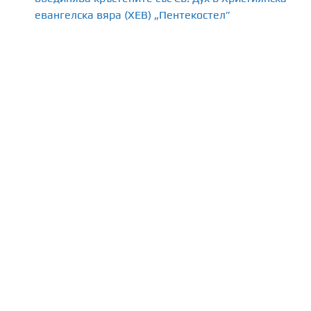
евангелска вяра (ХЕВ) „Пентекостел”