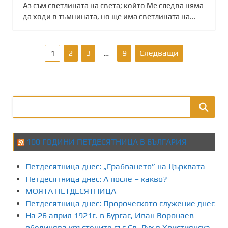
Аз съм светлината на света; който Ме следва няма
да ходи в тъмнината, но ще има светлината на...
Р
1
2
3
…
9
Следващи
а
з
д
е
100 ГОДИНИ ПЕТДЕСЯТНИЦА В БЪЛГАРИЯ
л
Петдесятница днес: „Грабването” на Църквата
я
Петдесятница днес: А после – какво?
МОЯТА ПЕТДЕСЯТНИЦА
н
Петдесятница днес: Пророческото служение днес
На 26 април 1921г. в Бургас, Иван Воронаев
е
обединява кръстените със Св. Дух в Християнска