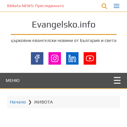
П
Bibliata.NEWS: Преследваната църква [7 август 2026]
р
е
Evangelsko.info
м
и
н
църковни евангелски новини от България и света
е
т
е
к
ъ
м
МЕНЮ
о
с
н
Начало
❯
ЖИВОТА
о
в
н
о