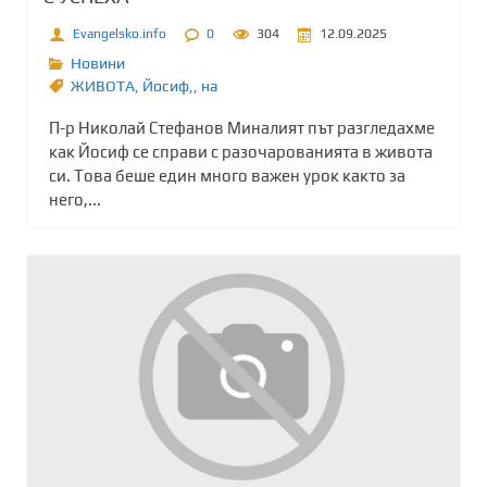
Evangelsko.info
0
304
12.09.2025
Новини
ЖИВОТА
,
Йосиф,
,
на
П-р Николай Стефанов Миналият път разгледахме
как Йосиф се справи с разочарованията в живота
си. Това беше един много важен урок както за
него,...