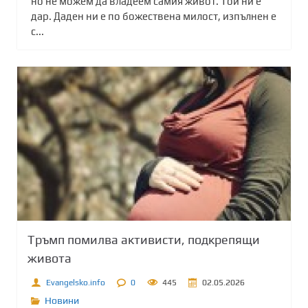
но не можем да владеем самия живот. Той ни е
дар. Даден ни е по божествена милост, изпълнен е
с...
Тръмп помилва активисти, подкрепящи
живота
Evangelsko.info
0
445
02.05.2026
Новини