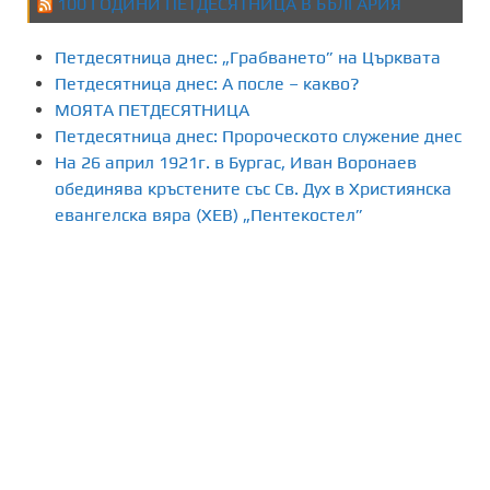
100 ГОДИНИ ПЕТДЕСЯТНИЦА В БЪЛГАРИЯ
Петдесятница днес: „Грабването” на Църквата
Петдесятница днес: А после – какво?
МОЯТА ПЕТДЕСЯТНИЦА
Петдесятница днес: Пророческото служение днес
На 26 април 1921г. в Бургас, Иван Воронаев
обединява кръстените със Св. Дух в Християнска
евангелска вяра (ХЕВ) „Пентекостел”