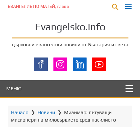
П
ЕВАНГЕЛИЕ ПО МАТЕЙ, глава 5:17-20
р
е
Evangelsko.info
м
и
н
църковни евангелски новини от България и света
е
т
е
к
ъ
м
МЕНЮ
о
с
н
Начало
❯
Новини
❯
Мианмар: пътуващи
о
мисионери на милосърдието сред насилието
в
н
о