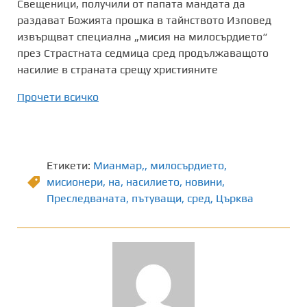
Свещеници, получили от папата мандата да
раздават Божията прошка в тайнството Изповед
извърщват специална „мисия на милосърдието“
през Страстната седмица сред продължаващото
насилие в страната срещу християните
Прочети всичко
Етикети:
Мианмар,
,
милосърдието
,
мисионери
,
на
,
насилието
,
новини
,
Преследваната
,
пътуващи
,
сред
,
Църква