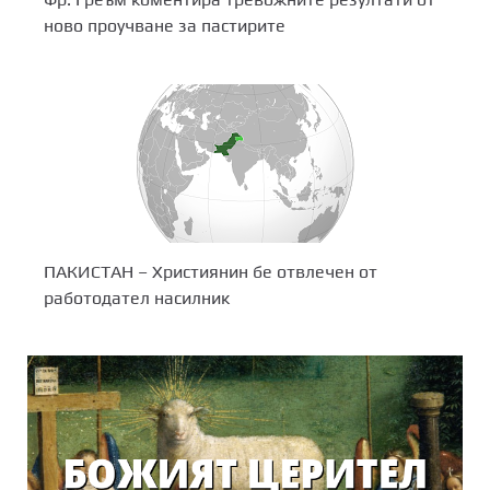
Фр. Греъм коментира тревожните резултати от
ново проучване за пастирите
ПАКИСТАН – Християнин бе отвлечен от
работодател насилник