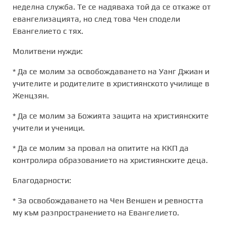
неделна служба. Те се надяваха той да се откаже от
евангелизацията, но след това Чен сподели
Евангелието с тях.
Молитвени нужди:
* Да се молим за освобождаването на
Уанг
Джиан
и
учителите и родителите в християнското училище в
Женцзян
.
* Да се молим за
Божията защита на християнските
учители и ученици.
* Да се молим за провал на опитите на ККП да
контролира образованието на християнските деца.
Благодарности:
* За освобождаването на
Чен
Веншен
и ревността
му към разпространението на Евангелието.