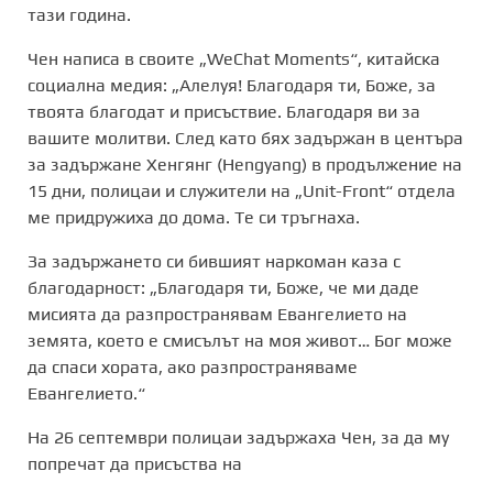
тази година.
Чен написа в своите „WeChat Moments“, китайска
социална медия: „Алелуя! Благодаря ти, Боже, за
твоята благодат и присъствие. Благодаря ви за
вашите молитви. След като бях задържан в центъра
за задържане
Хенгянг (
Hengyang)
в продължение на
15 дни, полицаи и служители на „
Unit-Front“
отдела
ме придружиха до дома. Те си тръгнаха.
За задържането си бившият наркоман каза с
благодарност: „Благодаря ти, Боже, че ми даде
мисията да разпространявам Евангелието на
земята, което е смисълът на моя живот… Бог може
да спаси хората, ако разпространяваме
Евангелието.“
На 26 септември полицаи задържаха Чен, за да му
попречат да присъства на