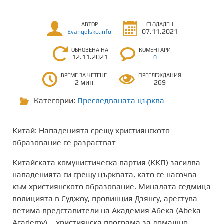
АВТОР
СЪЗДАДЕН
07.11.2021
Evangelsko.info
ОБНОВЕНА НА
КОМЕНТАРИ
12.11.2021
0
ВРЕМЕ ЗА ЧЕТЕНЕ
ПРЕГЛЕЖДАНИЯ
2 мин
269
Категории:
Преследваната църква
Китай: Нападенията срещу християнското
образование се разрастват
Китайската комунистическа партия (ККП) засилва
нападенията си срещу църквата, като се насочва
към християнското образование. Миналата седмица
полицията
в Суджоу, провинция Дзянсу
, арестува
петима представители на
Академия Абека (Abeka
Academy)
– християнска програма за домашно