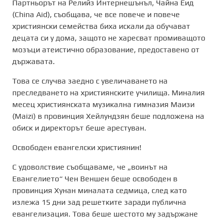
Партньорът на
Релийз Интернешънъл,
Чайна Еид
(
China
Aid)
,
съобщава, че все повече и повече
християнски семейства биха искали да обучават
децата си у дома, защото не харесват промиващото
мозъци атеистично образование, предоставено от
държавата.
Това се случва заедно с увеличаването на
преследването на християнските училища. Миналия
месец християнската музикална гимназия
Маизи
(
Maizi)
в провинция
Хейлундзян
беше подложена на
обиск и директорът беше арестуван.
Освободен евангелски християнин!
С удоволствие съобщаваме, че „воинът на
Евангелието“
Чен
Веншен
беше освободен в
провинция
Хунан
миналата седмица, след като
излежа 15 дни зад решетките заради публична
евангелизация. Това беше шестото му задържане