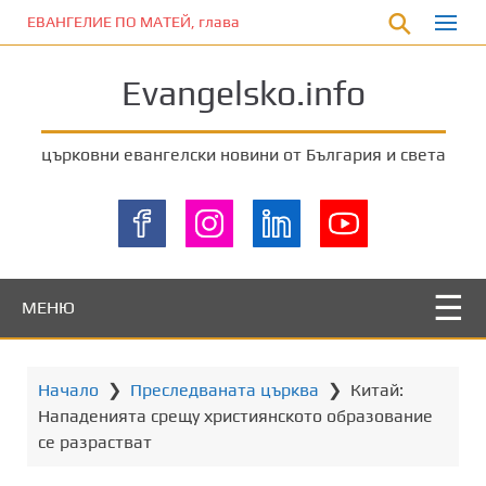
П
ЕВАНГЕЛИЕ ПО МАТЕЙ, глава 5:33-37
р
е
Evangelsko.info
м
и
н
църковни евангелски новини от България и света
е
т
е
к
ъ
м
МЕНЮ
о
с
н
Начало
❯
Преследваната църква
❯
Китай:
о
Нападенията срещу християнското образование
в
се разрастват
н
о