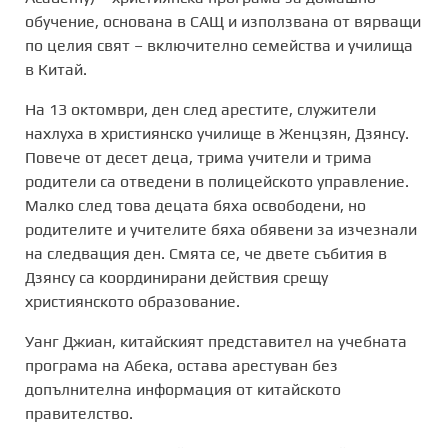
обучение, основана в САЩ и използвана от вярващи
по целия свят – включително семейства и училища
в Китай.
На 13 октомври, ден след арестите, служители
нахлуха в християнско училище в
Женцзян, Дзянсу
.
Повече от десет деца, трима учители и трима
родители са отведени в полицейското управление.
Малко след това децата бяха освободени, но
родителите и учителите бяха обявени за изчезнали
на следващия ден. Смята се, че двете събития в
Дзянсу са координирани действия срещу
християнското образование.
Уанг
Джиан
,
китайският представител на учебната
програма на
Абека
, остава арестуван без
допълнителна информация от китайското
правителство.