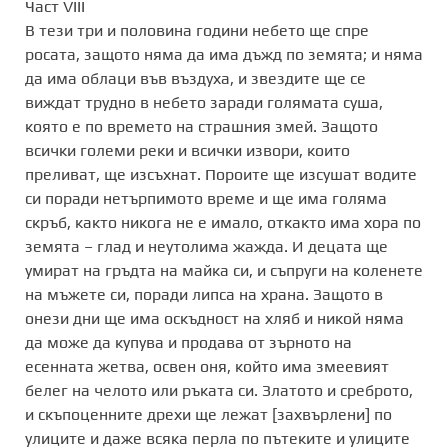
Част VIII
В тези три и половина години небето ще спре
росата, защото няма да има дъжд по земята; и няма
да има облаци във въздуха, и звездите ще се
виждат трудно в небето заради голямата суша,
която е по времето на страшния змей. Защото
всички големи реки и всички извори, които
преливат, ще изсъхнат. Пороите ще изсушат водите
си поради нетърпимото време и ще има голяма
скръб, както никога не е имало, откакто има хора по
земята – глад и неутолима жажда. И децата ще
умират на гръдта на майка си, и съпруги на коленете
на мъжете си, поради липса на храна. Защото в
онези дни ще има оскъдност на хляб и никой няма
да може да купува и продава от зърното на
есенната жетва, освен оня, който има змеевият
белег на челото или ръката си. Златото и среброто,
и скъпоценните дрехи ще лежат [захвърлени] по
улиците и даже всяка перла по пътеките и улиците