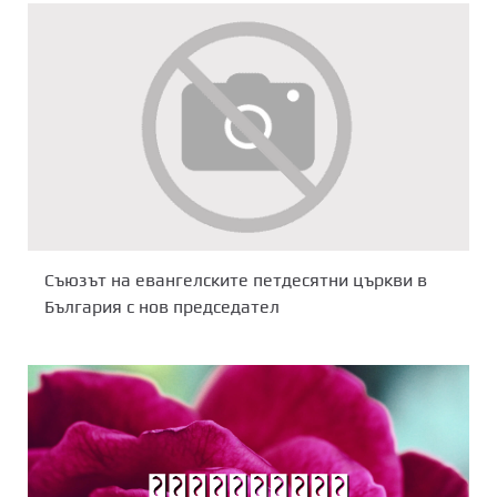
Съюзът на евангелските петдесятни църкви в
България с нов председател