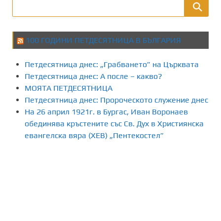
100 ГОДИНИ ПЕТДЕСЯТНИЦА В БЪЛГАРИЯ
Петдесятница днес: „Грабването” на Църквата
Петдесятница днес: А после – какво?
МОЯТА ПЕТДЕСЯТНИЦА
Петдесятница днес: Пророческото служение днес
На 26 април 1921г. в Бургас, Иван Воронаев
обединява кръстените със Св. Дух в Християнска
евангелска вяра (ХЕВ) „Пентекостел”