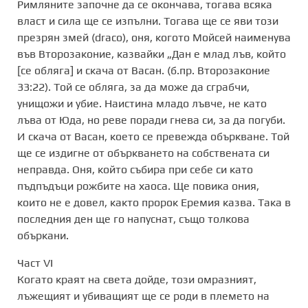
Римляните започне да се окончава, тогава всяка
власт и сила ще се изпълни. Тогава ще се яви този
презрян змей (draco), оня, когото Мойсей наименува
във Второзаконие, казвайки „Дан е млад лъв, който
[се обляга] и скача от Васан. (б.пр. Второзаконие
33:22). Той се обляга, за да може да сграбчи,
унищожи и убие. Наистина младо лъвче, не като
лъва от Юда, но реве поради гнева си, за да погуби.
И скача от Васан, което се превежда объркване. Той
ще се издигне от объркването на собствената си
неправда. Оня, който събира при себе си като
пъдпъдъци рожбите на хаоса. Ще повика ония,
които не е довел, както пророк Еремия казва. Така в
последния ден ще го напуснат, също толкова
объркани.
Част VI
Когато краят на света дойде, този омразният,
лъжещият и убиващият ще се роди в племето на