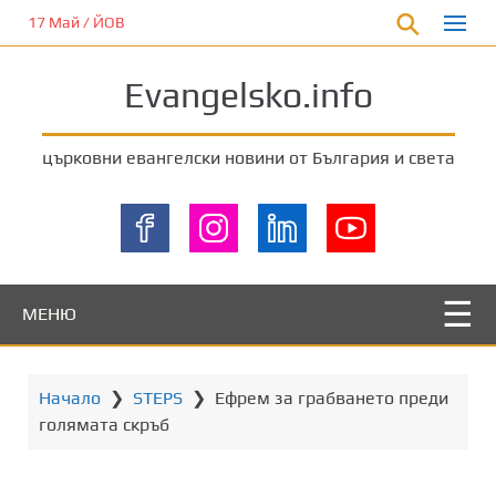
П
17 Май / ЙОВ
р
е
Evangelsko.info
м
и
н
църковни евангелски новини от България и света
е
т
е
к
ъ
м
МЕНЮ
о
с
н
Начало
❯
STEPS
❯
Ефрем за грабването преди
о
голямата скръб
в
н
о