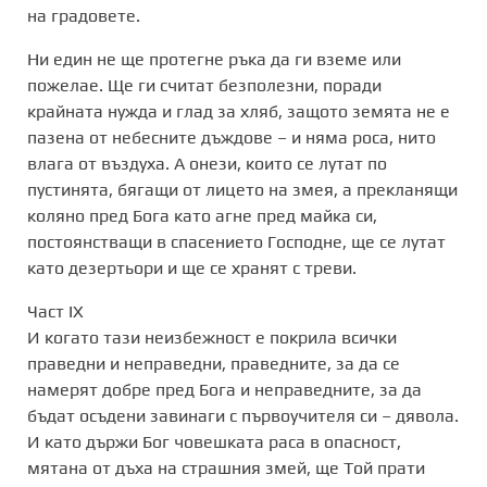
на градовете.
Ни един не ще протегне ръка да ги вземе или
пожелае. Ще ги считат безполезни, поради
крайната нужда и глад за хляб, защото земята не е
пазена от небесните дъждове – и няма роса, нито
влага от въздуха. А онези, които се лутат по
пустинята, бягащи от лицето на змея, а прекланящи
коляно пред Бога като агне пред майка си,
постоянстващи в спасението Господне, ще се лутат
като дезертьори и ще се хранят с треви.
Част IX
И когато тази неизбежност е покрила всички
праведни и неправедни, праведните, за да се
намерят добре пред Бога и неправедните, за да
бъдат осъдени завинаги с първоучителя си – дявола.
И като държи Бог човешката раса в опасност,
мятана от дъха на страшния змей, ще Той прати