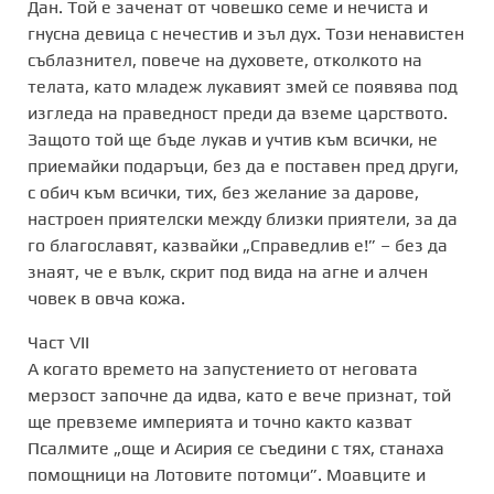
Дан. Той е заченат от човешко семе и нечиста и
гнусна девица с нечестив и зъл дух. Този ненавистен
съблазнител, повече на духовете, отколкото на
телата, като младеж лукавият змей се появява под
изгледа на праведност преди да вземе царството.
Защото той ще бъде лукав и учтив към всички, не
приемайки подаръци, без да е поставен пред други,
с обич към всички, тих, без желание за дарове,
настроен приятелски между близки приятели, за да
го благославят, казвайки „Справедлив е!” – без да
знаят, че е вълк, скрит под вида на агне и алчен
човек в овча кожа.
Част VII
А когато времето на запустението от неговата
мерзост започне да идва, като е вече признат, той
ще превземе империята и точно както казват
Псалмите „още и Асирия се съедини с тях, станаха
помощници на Лотовите потомци”. Моавците и