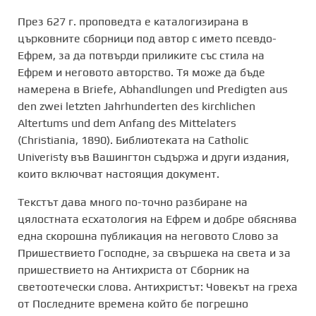
През 627 г. проповедта е каталогизиранa в
църковните сборници под автор с името псевдо-
Ефрем, за да потвърди приликите със стила на
Ефрем и неговото авторство. Тя може да бъде
намерена в Briefe, Abhandlungen und Predigten aus
den zwei letzten Jahrhunderten des kirchlichen
Altertums und dem Anfang des Mittelaters
(Christiania, 1890). Библиотеката на Catholic
Univeristy във Вашингтон съдържа и други издания,
които включват настоящия документ.
Текстът дава много по-точно разбиране на
цялостната есхатология на Ефрем и добре обяснява
една скорошна публикация на неговото Слово за
Пришествието Господне, за свършека на света и за
пришествието на Антихриста от Сборник на
светоотечески слова. Антихристът: Човекът на греха
от Последните времена който бе погрешно