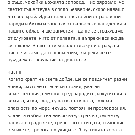
в ръце, чакайки Божията заповед. Ние вярваме, че
светът съществува в сляпо безверие, скоро идващо
до своя край. Идват вълнения, войни от различни
народи и битки и заплахи от варварски нападения и
нашите области ще запустеят. Да не се страхуваме
от слуховете, нито от появата, а въпреки всичко да
се покаем. Защото те хвърлят върху ни страх, а и
ние не искаме да се променим, въпреки че се
нуждаем от покаяние за делата си.
Част III
Когато краят на света дойде, ще се повдигнат разни
войни, смутове от всички страни, ужасни
земетресения, смутове сред народите, изкусители в
земята, язви, глад, суша по пътищата, големи
опасности по море и суша, постоянни преследвания,
кланета и убийства навсякъде, страх в домовете,
паника в градовете, трепет по пътищата, съмнение
в мъжете, тревога по улиците. В пустинята хората