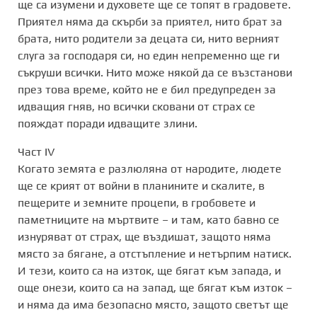
ще са изумени и духовете ще се топят в градовете.
Приятел няма да скърби за приятел, нито брат за
брата, нито родители за децата си, нито верният
слуга за господаря си, но един непременно ще ги
съкруши всички. Нито може някой да се възстанови
през това време, който не е бил предупреден за
идващия гняв, но всички сковани от страх се
пояждат поради идващите злини.
Част IV
Когато земята е разлюляна от народите, людете
ще се крият от войни в планините и скалите, в
пещерите и земните процепи, в гробовете и
паметниците на мъртвите – и там, като бавно се
изнуряват от страх, ще въздишат, защото няма
място за бягане, а отстъпление и нетърпим натиск.
И тези, които са на изток, ще бягат към запада, и
още онези, които са на запад, ще бягат към изток –
и няма да има безопасно място, защото светът ще