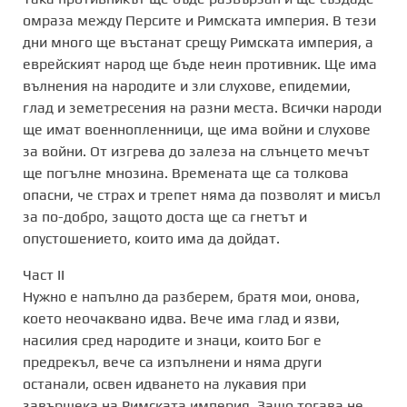
омраза между Персите и Римската империя. В тези
дни много ще въстанат срещу Римската империя, а
еврейският народ ще бъде неин противник. Ще има
вълнения на народите и зли слухове, епидемии,
глад и земетресения на разни места. Всички народи
ще имат военнопленници, ще има войни и слухове
за войни. От изгрева до залеза на слънцето мечът
ще погълне мнозина. Времената ще са толкова
опасни, че страх и трепет няма да позволят и мисъл
за по-добро, защото доста ще са гнетът и
опустошението, които има да дойдат.
Част II
Нужно е напълно да разберем, братя мои, онова,
което неочаквано идва. Вече има глад и язви,
насилия сред народите и знаци, които Бог е
предрекъл, вече са изпълнени и няма други
останали, освен идването на лукавия при
завършека на Римската империя. Защо тогава не