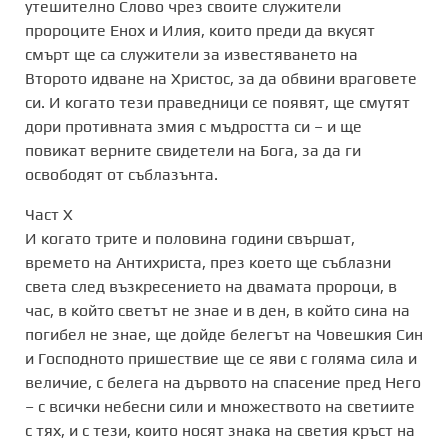
утешително Слово чрез своите служители
пророците Енох и Илия, които преди да вкусят
смърт ще са служители за известяването на
Второто идване на Христос, за да обвини враговете
си. И когато тези праведници се появят, ще смутят
дори противната змия с мъдростта си – и ще
повикат верните свидетели на Бога, за да ги
освободят от съблазънта.
Част X
И когато трите и половина години свършат,
времето на Антихриста, през което ще съблазни
света след възкресението на двамата пророци, в
час, в който светът не знае и в ден, в който сина на
погибел не знае, ще дойде белегът на Човешкия Син
и Господното пришествие ще се яви с голяма сила и
величие, с белега на дървото на спасение пред Него
– с всички небесни сили и множеството на светиите
с тях, и с тези, които носят знака на светия кръст на