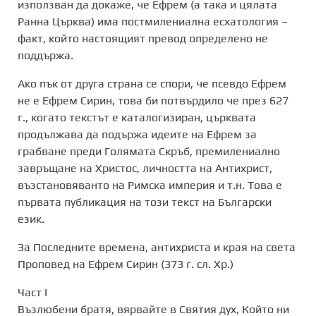
използван да докаже, че Ефрем (а така и цялата
Ранна Църква) има постмилениална есхатология –
факт, който настоящият превод определено не
поддържа.
Ако пък от друга страна се спори, че псевдо Ефрем
не е Ефрем Сирин, това би потвърдило че през 627
г., когато текстът е каталогизиран, църквата
продължава да подържа идеите на Ефрем за
грабване преди Голямата Скръб, премилениално
завръщане на Христос, личността на Антихрист,
възстановяванто на Римска империя и т.н. Това е
първата публикация на този текст на Български
език.
За Последните времена, aнтихриста и края на света
Проповед на Ефрем Сирин (373 г. сл. Хр.)
Част I
Възлюбени братя, вярвайте в Святия дух, Който ни