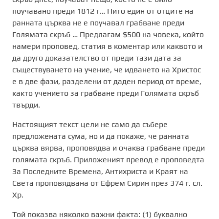
поучавано преди 1812 г… Нито един от отците на
ранната църква не е поучавал грабване преди
Голямата скръб … Предлагам $500 на човека, който
намери проповед, статия в коментар или каквото и
да друго доказателство от преди тази дата за
съществуването на учение, че идването на Христос
е в две фази, разделени от даден период от време,
както учението за грабване преди Голямата скръб
твърди.
Настоящият текст цели не само да събере
предложената сума, но и да покаже, че ранната
църква вярва, проповядва и очаква грабване преди
голямата скръб. Приложеният превод е проповедта
За Последните Времена, Антихриста и Краят на
Света проповядвана от Ефрем Сирин през 374 г. сл.
Хр.
Той показва няколко важни факта: (1) буквално