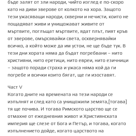
бъде залят от зли народи, чийто изглед е по-скоро
като на диви зверове от колкото на хора. Защото
тези ужасяващи народи, скверни и нечисти, които не
пощадяват живи и унищожават живите от
мъртвите, поглъщат мъртвите, ядат плът, пият кръв
от зверове, омърсявайки света, осквернявайки
всичко, а който може да им устои, не ще бъде тук. В
тези дни хората няма да бъдат погребвани – нито
християни, нито еретици, нито евреи, нито езичници
– защото поради страха и ужаса няма кой да ги
погребе и всички които бягат, ще ги изоставят.
Част V
Когато дните на времената на тези народи се
изпълнят и след като са унищожили земята,[тогава]
тя ще почива. И тогава Римското царство ще се
отмахне от ежедневния живот и Християнската
империя ще слезе от Бога и Петър, и тогава, когато
изпълнението дойде, когато царството на