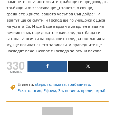
раменете си. И ангелските тръби ще ги предхождат,
тръбящи и възгласяващи: „Станете, о спящи,
срещнете Христа, защото часът за Съд дойде”. И
врагът ще се смути, и Господ ще го унищожи с Дъха
на устата Си. И ще бъде вързан и хвърлен в ада на
вечния огън, още докато е жив заедно с баща си
сатана. И всички народи, които следват желанията
му, ще погинат с него завинаги. А праведните ще
наследят вечен живот с Господа за вечни векове.
330
SHARES
Етикети:
steps
,
голямата
,
грабването
,
Есхатология
,
Ефрем
,
Зa
,
новини
,
преди
,
скръб