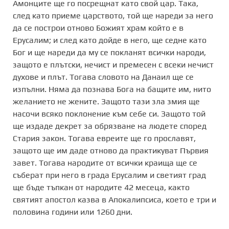
Амонците ще го посрещнат като свой цар. Така,
след като приеме царството, той ще нареди за него
да се построи отново Божият храм който е в
Ерусалим; и след като дойде в него, ще седне като
Бог и ще нареди да му се покланят всички народи,
защото е плътски, нечист и премесен с всеки нечист
духове и плът. Тогава словото на Данаил ще се
изпълни. Няма да познава Бога на бащите им, нито
желанието не жените. Защото тази зла змия ще
насочи всяко поклонение към себе си. Защото той
ще издаде декрет за обрязване на людете според
Стария закон. Тогава евреите ще го прославят,
защото ще им даде отново да практикуват Първия
завет. Тогава народите от всички краища ще се
съберат при него в града Ерусалим и светият град
ще бъде тъпкан от народите 42 месеца, както
святият апостол казва в Апокалипсиса, което е три и
половина години или 1260 дни.