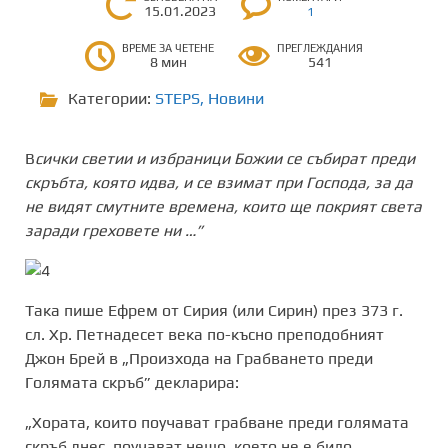
15.01.2023
1
ВРЕМЕ ЗА ЧЕТЕНЕ
ПРЕГЛЕЖДАНИЯ
8 мин
541
Категории:
STEPS
,
Новини
В
сички светии и избраници Божии се събират преди
скръбта, която идва, и се взимат при Господа, за да
не видят смутните времена, които ще покрият света
заради греховете ни …”
Така пише Ефрем от Сирия (или Сирин) през 373 г.
сл. Хр. Петнадесет века по-късно преподобният
Джон Брей в „Произхода на Грабването преди
Голямата скръб” декларира:
„Хората, които поучават грабване преди голямата
скръб днес, поучават нещо, което не е било