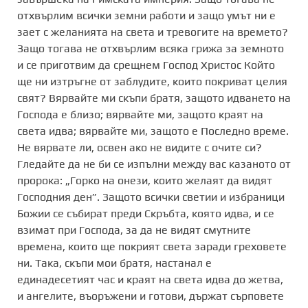
отхвърлим всички земни работи и защо умът ни е
зает с желанията на света и тревогите на времето?
Защо тогава не отхвърлим всяка грижа за земното
и се приготвим да срещнем Господ Христос Който
ще ни изтръгне от заблудите, които покриват целия
свят? Вярвайте ми скъпи братя, защото идването на
Господа е близо; вярвайте ми, защото краят на
света идва; вярвайте ми, защото е Последно време.
Не вярвате ли, освен ако не видите с очите си?
Гледайте да не би се изпълни между вас казаното от
пророка: „Горко на онези, които желаят да видят
Господния ден”. Защото всички светии и избраници
Божии се събират преди Скръбта, която идва, и се
взимат при Господа, за да не видят смутните
времена, които ще покрият света заради греховете
ни. Така, скъпи мои братя, настанал е
единадесетият час и краят на света идва до жетва,
и ангелите, въоръжени и готови, държат сърповете