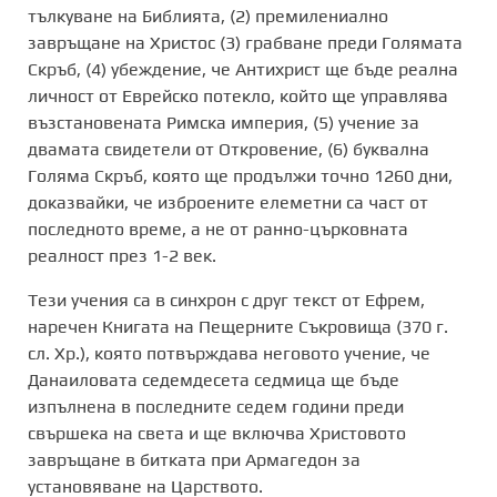
тълкуване на Библията, (2) премилениално
завръщане на Христос (3) грабване преди Голямата
Скръб, (4) убеждение, че Антихрист ще бъде реална
личност от Еврейско потекло, който ще управлява
възстановената Римска империя, (5) учение за
двамата свидетели от Откровение, (6) буквална
Голяма Скръб, която ще продължи точно 1260 дни,
доказвайки, че изброените елеметни са част от
последното време, а не от ранно-църковната
реалност през 1-2 век.
Тези учения са в синхрон с друг текст от Ефрем,
наречен Книгата на Пещерните Съкровища (370 г.
сл. Хр.), която потвърждава неговото учение, че
Данаиловата седемдесета седмица ще бъде
изпълнена в последните седем години преди
свършека на света и ще включва Христовото
завръщане в битката при Армагедон за
установяване на Царството.