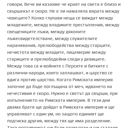
говори. Вече ви казахме че краят на света е близо и
свършекът е скоро. Не е ли намаляла вярата между
човеците? Колко глупави неща се виждат между
младежите, между владиките престъпления, между
свещениците лъжи, между дяконите
лъжесвидетелстване, между служителите
наранявания, прелюбодейства между старците,
нечистота между младите, лицемерие между
стариците и прелюбодейни следи у девиците.
Между това са и войните с Персите и битките с
различни народи, които заплашват, и царство се
вдига против царство. Когато Римската империя
започне да бъде поглъщана от меч, идването на
нечестивия е скоро. Нужно е светът да свърши, при
изпълнението на Римската империя. В тези дни
двама братя ще дойдат в Римската империя и ще
управляват с един ум, но защото единият ще
подтиска другия, между тях ще има разделение.
Така противникът ще бъде развързан и ще създаде