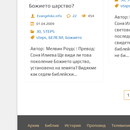
Божието царство?
step
Evangelsko.info
22
454
Автор: 
Соня И
01.04.2009
светов
30
,
STEPS
послед
steps
,
БЕЛЕЗИ
,
Божието
свидет
Автор: Мелвин Роудс | Превод:
библей
Соня Илиева Ще види ли това
не би...
поколение Божието царство,
установено на земята? Видяхме
как седем библейски...
Р
1
а
з
Архив
Библия
История
Проповед
Телевизи