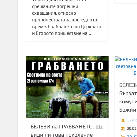
срещаните погрешни
схващания, относно
пророчествата за последното
време. Грабването на Църквата
и Второто пришествие на...
БЕЛЕЗИ
Бързат
комуни
Божии
Evang
БЕЛЕЗИ на ГРАБВАНЕТО: Ще
30.03
види ли това поколение
30
,
S