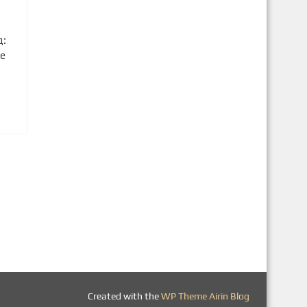
д:
ще
Created with the
WP Theme Airin Blog