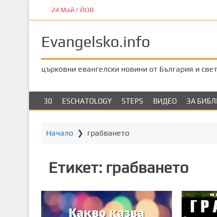
П
24 Май / ЙОВ
р
е
Evangelsko.info
м
и
н
църковни евангелски новини от България и све
е
т
е
30
ESCHATOLOGY
STEPS
ВИДЕО
ЗА БИБ
к
ъ
м
Начало
❯
грабването
о
с
Етикет:
грабването
н
о
в
н
о