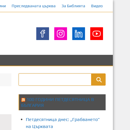
ини
Преследваната църква
За Библията
Видео
100 ГОДИНИ ПЕТДЕСЯТНИЦА В
БЪЛГАРИЯ
Петдесятница днес: „Грабването”
на Църквата