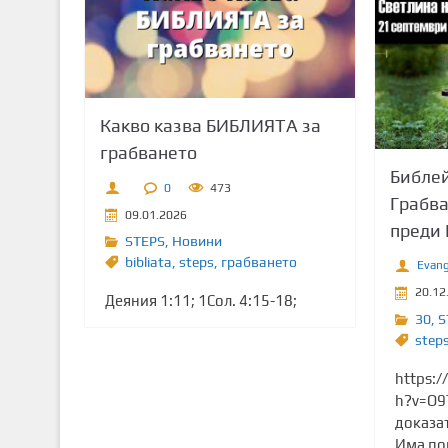
т
о
с
ъ
д
Какво казва БИБЛИЯТА за
ъ
грабването
р
Библей
ж
0
473
Грабва
а
09.01.2026
преди 
н
STEPS
,
Новини
и
bibliata
,
steps
,
грабването
Evang
е
20.12
Деяния 1:11; 1Сол. 4:15-18;
30
,
S
step
https:
h?v=O9
доказа
Има пон