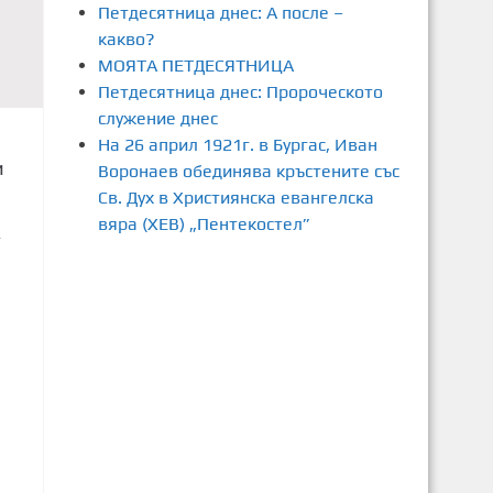
Петдесятница днес: А после –
какво?
МОЯТА ПЕТДЕСЯТНИЦА
Петдесятница днес: Пророческото
служение днес
На 26 април 1921г. в Бургас, Иван
и
Воронаев обединява кръстените със
Св. Дух в Християнска евангелска
вяра (ХЕВ) „Пентекостел”
4