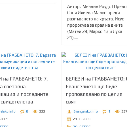
Автор: Мелвин Роудс | Прево
Соня Илиева Малко преди
разпъването на кръста, Исус
пророкува за края на дните
(Матей 24, Марко 13 и Лука
21)....
 на ГРАБВАНЕТО: 7.
БЕЛЕЗИ на ГРАБВАНЕТО: 
а световна
Евангелието ще бъде
кация и последните
проповядвано по целия
 свидетелства
свят
elsko.info
0
333
Evangelsko.info
1
33
.2009
29.03.2009
TEPS
30
,
STEPS