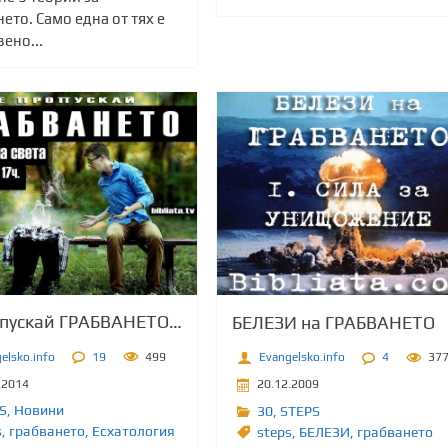
ето. Само една от тях е
ено...
опускай ГРАБВАНЕТО…
БЕЛЕЗИ на ГРАБВАНЕТО
elsko.info
19
499
Evangelsko.info
4
37
.2014
20.12.2009
S
,
Новини
30
,
STEPS
s
,
грабването
,
Есхатология
steps
,
БЕЛЕЗИ
,
грабването