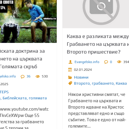
Каква е разликата между
Грабването на църквата 
ската доктрина за
Второто пришествие?
нето на църквата
Evangelsko.info
0
39
Голямата скръб
02.01.2024
elsko.info
36
530
Новини
Второто
,
грабването
,
Каква
.2025
TEPS
Някои християни смятат, че
s
,
Библейската
,
голямата
Грабването на църквата и
Второто идване на Христос
//www.youtube.com/watc
представляват едно и също
TkvCeXWpw Още 55
събитие. Това е едно от най-
телства за грабването
големите...
е 5 теории за