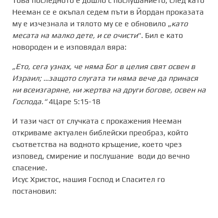
Това последното е дошло с послушанието, след като
Нееман се е окъпал седем пъти в Йордан проказата
му е изчезнала и тялото му се е обновило „
като
месата на малко дете, и се очисти
“. Бил е като
новороден и е изповядал вяра:
„Ето, сега узнах, че няма Бог в целия свят освен в
Израил; …защото слугата ти няма вече да принася
ни всеизгаряне, ни жертва на други богове, освен на
Господа.“
4Царе 5:15-18
И тази част от случката с прокажения Нееман
откриваме актуален библейски преобраз, който
съответства на водното кръщение, което чрез
изповед, смирение и послушание води до вечно
спасение.
Исус Христос, нашия Господ и Спасител го
постановил: