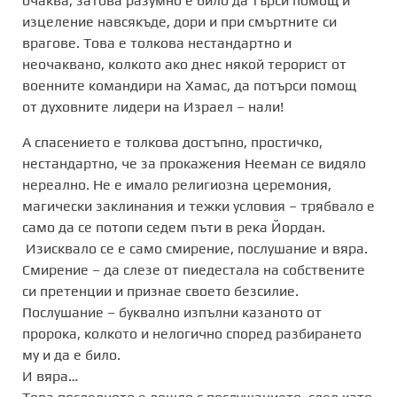
очаква, затова разумно е било да търси помощ и
изцеление навсякъде, дори и при смъртните си
врагове. Това е толкова нестандартно и
неочаквано, колкото ако днес някой терорист от
военните командири на Хамас, да потърси помощ
от духовните лидери на Израел – нали!
А спасението е толкова достъпно, простичко,
нестандартно, че за прокажения Нееман се видяло
нереално. Не е имало религиозна церемония,
магически заклинания и тежки условия – трябвало е
само да се потопи седем пъти в река Йордан.
Изисквало се е само смирение, послушание и вяра.
Смирение – да слезе от пиедестала на собствените
си претенции и признае своето безсилие.
Послушание – буквално изпълни казаното от
пророка, колкото и нелогично според разбирането
му и да е било.
И вяра…