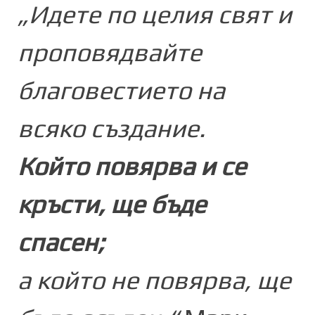
„Идете по целия свят и
проповядвайте
благовестието на
всяко създание.
Който повярва и се
кръсти, ще бъде
спасен;
а който не повярва, ще