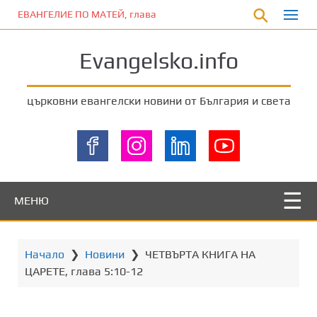
П
ЕВАНГЕЛИЕ ПО МАТЕЙ, глава 5:33-37
р
е
Evangelsko.info
м
и
н
църковни евангелски новини от България и света
е
т
е
к
ъ
м
МЕНЮ
о
с
н
Начало
❯
Новини
❯
ЧЕТВЪРТА КНИГА НА
о
ЦАРЕТЕ, глава 5:10-12
в
н
о