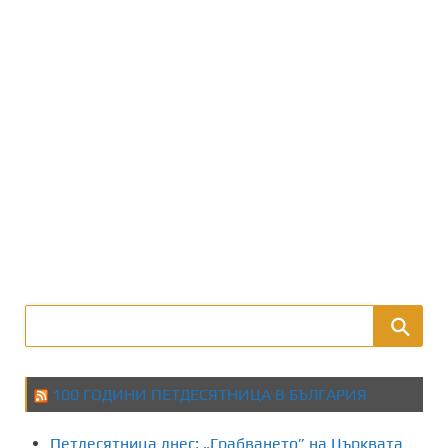
100 ГОДИНИ ПЕТДЕСЯТНИЦА В БЪЛГАРИЯ
Петдесятница днес: „Грабването” на Църквата