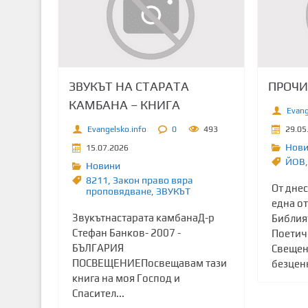
т
о
с
ъ
д
ЗВУКЪТ НА СТАРАТА
ПРОЧИ
ъ
КАМБАНА – КНИГА
р
Evang
ж
Evangelsko.info
0
493
29.05
а
Нов
15.07.2026
н
ЙОВ
,
Новини
и
8211
,
Закон право вяра
От дне
проповядване
,
ЗВУКЪТ
е
една от
Звукътнастарата камбанаД-р
Библият
Стефан Банков- 2007 -
Поетич
БЪЛГАРИЯ
Свещено
ПОСВЕЩЕНИЕПосвещавам тази
безценн
книга на моя Господ и
Спасител...