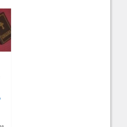
2
а
ва,