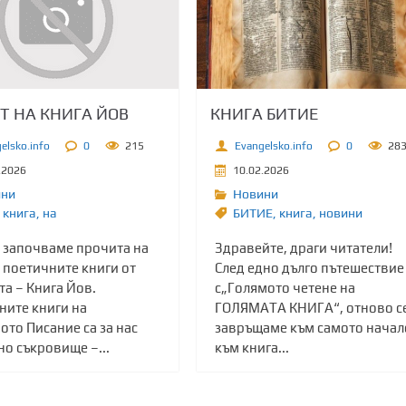
Т НА КНИГА ЙОВ
КНИГА БИТИЕ
elsko.info
0
215
Evangelsko.info
0
28
.2026
10.02.2026
ини
Новини
книга
,
на
БИТИЕ
,
книга
,
новини
с започваме прочита на
Здравейте, драги читатели!
 поетичните книги от
След едно дълго пътешествие
а – Книга Йов.
с„Голямото четене на
ните книги на
ГОЛЯМАТА КНИГА“, отново с
то Писание са за нас
завръщаме към самото начал
о съкровище –...
към книга...