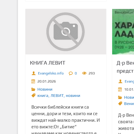
КНИГА ЛЕВИТ
Д-р Ве
предст
Evangelsko.info
0
293
20.01.2026
Evang
Новини
10.01
книга
,
ЛЕВИТ
,
новини
Нов
Вени
Всички библейски книги са
ценни, дори и тези, които ни се
Д-р Ве
виждат най-малко практични. И
своята 
ето вижте:От „Битие“
живота
научаваме как човечеството е...