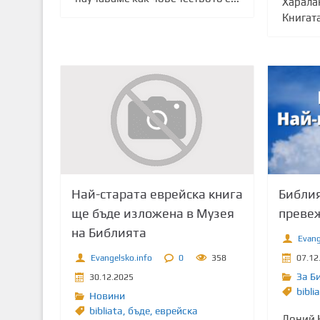
Харала
Книгата
Най-старата еврейска книга
Библия
ще бъде изложена в Музея
преве
на Библията
Evang
Evangelsko.info
0
358
07.12
За Б
30.12.2025
bibli
Новини
bibliata
,
бъде
,
еврейска
Доний К