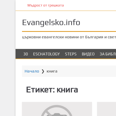
П
Мъдрост от грешката
р
е
Evangelsko.info
м
и
н
църковни евангелски новини от България и све
е
т
е
30
ESCHATOLOGY
STEPS
ВИДЕО
ЗА БИБ
к
ъ
м
Начало
❯
книга
о
с
Етикет:
книга
н
о
в
н
о