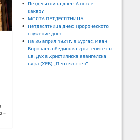
Петдесятница днес: А после –
какво?
МОЯТА ПЕТДЕСЯТНИЦА
Петдесятница днес: Пророческото
служение днес
На 26 април 1921г. в Бургас, Иван
Воронаев обединява кръстените със
3
Св. Дух в Християнска евангелска
вяра (ХЕВ) „Пентекостел”
е
о –