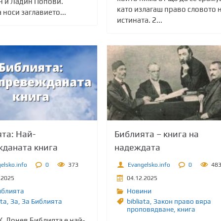
н и Ладин Попови.
като излагаш право словото 
 носи заглавието...
истината. 2...
та: Най-
Библията – книга на
жданата книга
надеждата
elsko.info
0
373
Evangelsko.info
0
48
.2025
04.12.2025
иблията
Новини
ata
,
Зa
,
За Библията
bibliata
,
Закон право вяра
проповядване
,
книга
. Донев Библията е най-