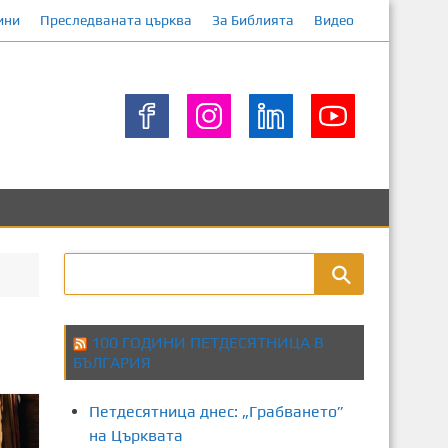
ини
Преследваната църква
За Библията
Видео
100 ГОДИНИ ПЕТДЕСЯТНИЦА В
БЪЛГАРИЯ
Петдесятница днес: „Грабването”
на Църквата