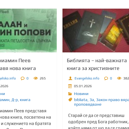
ниамин Пеев
Библията – най-важната
авя нова книга
книга за християните
elsko.info
0
265
Evangelsko.info
0
38
.2026
05.01.2026
ини
Новини
амин
,
Д-р
,
книга
bibliata
,
Зa
,
Закон право вяр
проповядване
ниамин Пеев представя
Старай се да се представиш
нова книга, посветена на
одобрен пред Бога работник,
 и служението на братята
който няма от що да се сраму