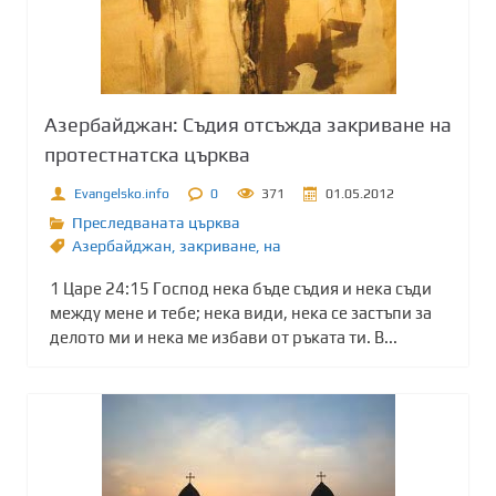
Азербайджан: Съдия отсъжда закриване на
протестнатска църква
Evangelsko.info
0
371
01.05.2012
Преследваната църква
Азербайджан
,
закриване
,
на
1 Царе 24:15 Господ нека бъде съдия и нека съди
между мене и тебе; нека види, нека се застъпи за
делото ми и нека ме избави от ръката ти. В...