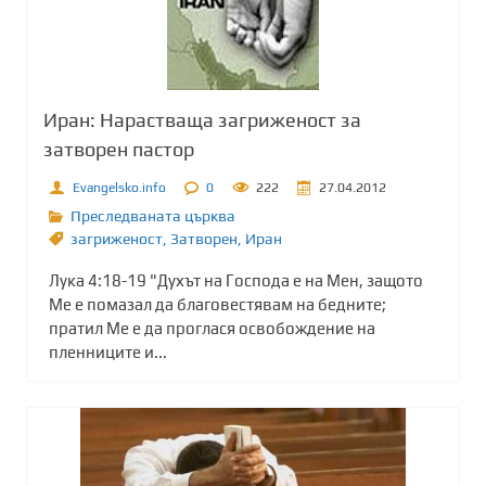
Иран: Нарастваща загриженост за
затворен пастор
Evangelsko.info
0
222
27.04.2012
Преследваната църква
загриженост
,
Затворен
,
Иран
Лука 4:18-19 "Духът на Господа е на Мен, защото
Ме е помазал да благовестявам на бедните;
пратил Ме е да проглася освобождение на
пленниците и...