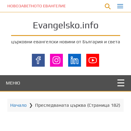
П
НОВОЗАВЕТНОТО ЕВАНГЕЛИЕ
р
е
Evangelsko.info
м
и
н
църковни евангелски новини от България и света
е
т
е
к
ъ
м
МЕНЮ
о
с
н
Начало
❯
Преследваната църква
(Страница 182)
о
в
н
о