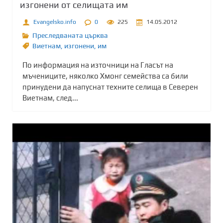
изгонени от селищата им
Evangelsko.info
0
225
14.05.2012
Преследваната църква
Виетнам
,
изгонени
,
им
По информация на източници на Гласът на
мъчениците, няколко Хмонг семейства са били
принудени да напуснат техните селища в Северен
Виетнам, след...