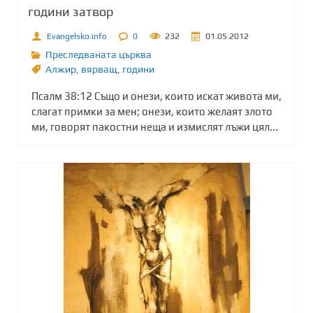
години затвор
Evangelsko.info
0
232
01.05.2012
Преследваната църква
Алжир
,
вярващ
,
години
Псалм 38:12 Също и онези, които искат живота ми,
слагат примки за мен; онези, които желаят злото
ми, говорят пакостни неща и измислят лъжи цял...