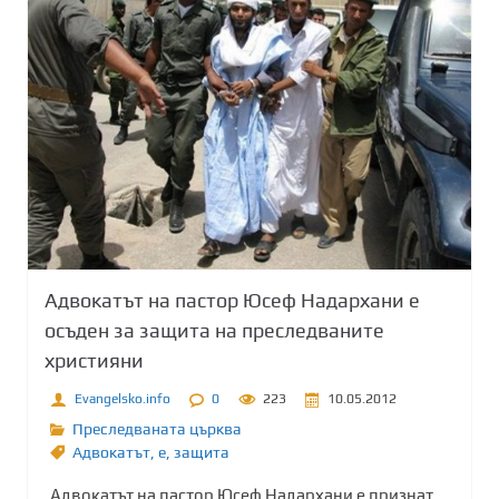
Адвокатът на пастор Юсеф Надархани е
осъден за защита на преследваните
християни
Evangelsko.info
0
223
10.05.2012
Преследваната църква
Адвокатът
,
е
,
защита
Адвокатът на пастор Юсеф Надархани е признат