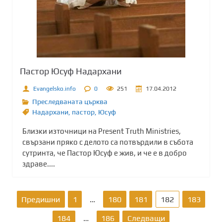
Пастор Юсуф Надархани
Evangelsko.info
0
251
17.04.2012
Преследваната църква
Надархани
,
пастор
,
Юсуф
Близки източници на Present Truth Ministries,
свързани пряко с делото са потвърдили в събота
сутринта, че Пастор Юсуф е жив, и че е в добро
здраве....
Р
Предишни
1
…
180
181
182
183
а
184
…
186
Следващи