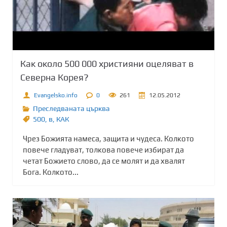
Как около 500 000 християни оцеляват в
Северна Корея?
Evangelsko.info
0
261
12.05.2012
Преследваната църква
500
,
в
,
КАК
Чрез Божията намеса, защита и чудеса. Колкото
повече гладуват, толкова повече избират да
четат Божието слово, да се молят и да хвалят
Бога. Колкото...