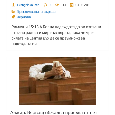
Evangelsko.info
0
214
04.05.2012
Преследваната църква
Чернова
Римляни 15:13 А Бог на надеждата да ви изпълни
с пълна радост и мир във вярата, така че чрез
силата на Святия Дух да се преумножава
надеждата ви. ...
Алжир: Вярващ обжалва присъда от пет