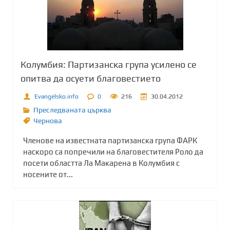
Колумбия: Партизанска група усилено се
опитва да осуети благовестието
Evangelsko.info
0
216
30.04.2012
Преследваната църква
Чернова
Членове на известната партизанска група ФАРК
наскоро са попречили на благовестителя Роло да
посети областта Ла Макарена в Колумбия с
носените от...