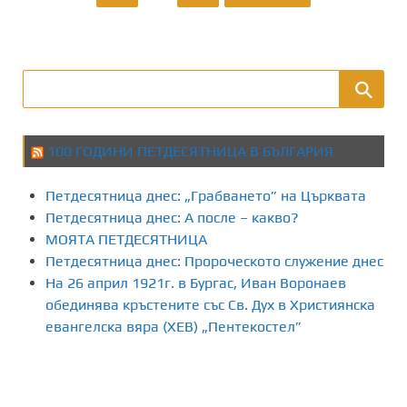
з
д
е
л
100 ГОДИНИ ПЕТДЕСЯТНИЦА В БЪЛГАРИЯ
я
Петдесятница днес: „Грабването” на Църквата
н
Петдесятница днес: А после – какво?
МОЯТА ПЕТДЕСЯТНИЦА
е
Петдесятница днес: Пророческото служение днес
На 26 април 1921г. в Бургас, Иван Воронаев
н
обединява кръстените със Св. Дух в Християнска
а
евангелска вяра (ХЕВ) „Пентекостел”
п
у