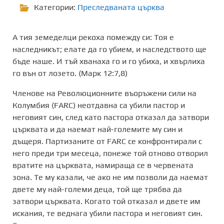
Категории:
Преследваната църква
А тия земеделци рекоха помежду си: Тоя е
наследникът; елате да го убием, и наследството ще
бъде наше. И тъй хванаха го и го убиха, и хвърлиха
го вън от лозето. (Марк 12:7,8)
Членове на Революционните въоръжени сили на
Колумбия (FARC) неотдавна са убили пастор и
неговият син, след като пасторa отказал да затвори
църквата и да наемат най-големите му син и
дъщеря. Партизаните от FARC се конфронтирали с
него преди три месеца, понеже той отново отворил
вратите на църквата, намираща се в червената
зона. Те му казали, че ако не им позволи да наемат
двете му най-големи деца, той ще трябва да
затвори църквата. Когато той отказал и двете им
искания, те веднага убили пастора и неговият син.