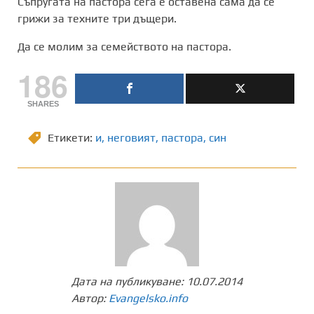
Съпругата на пастора сега е оставена сама да се
грижи за техните три дъщери.
Да се молим за семейството на пастора.
186
SHARES
Етикети:
и
,
неговият
,
пастора
,
син
Дата на публикуване:
10.07.2014
Автор:
Evangelsko.info