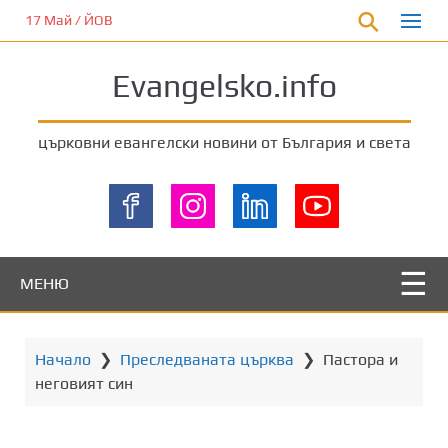
П
17 Май / ЙОВ
р
е
Evangelsko.info
м
и
н
църковни евангелски новини от България и света
е
т
е
к
ъ
м
МЕНЮ
о
с
н
Начало
❯
Преследваната църква
❯
Пастора и
о
неговият син
в
н
о