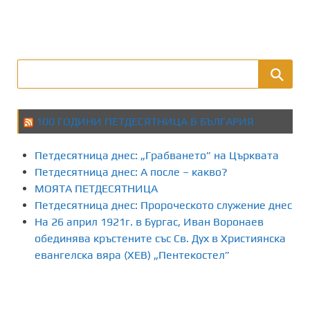
100 ГОДИНИ ПЕТДЕСЯТНИЦА В БЪЛГАРИЯ
Петдесятница днес: „Грабването” на Църквата
Петдесятница днес: А после – какво?
МОЯТА ПЕТДЕСЯТНИЦА
Петдесятница днес: Пророческото служение днес
На 26 април 1921г. в Бургас, Иван Воронаев
обединява кръстените със Св. Дух в Християнска
евангелска вяра (ХЕВ) „Пентекостел”