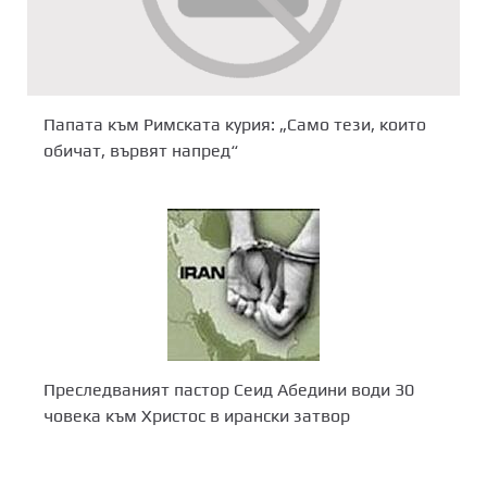
Папата към Римската курия: „Само тези, които
обичат, вървят напред“
Преследваният пастор Сеид Абедини води 30
човека към Христос в ирански затвор