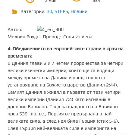
2 мин
384
Категории:
30
,
STEPS
,
Новини
Автор:
Мелвин Роудс | Превод: Соня Илиева
4. Обединението на европейските страни в края на
времената
В Даниил глави 2 и 7 четем пророчества за четири
велики езически империи, които ще са водещи
между времето на Даниил и предстоящото
установяване на Божието царство (Даниил 2:44).
Самият Даниил е живял в първата от тези четири
велики империи (Даниил 7:4) като изгнаник в
древния Вавилон. След разпадането на Вавилон
през 539г.пр.н.е., Персия се превърнала в най-
великата сила, а след нея била Гърция (стих 5-6).
След Гърция най-великата сила е империята на