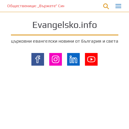
П
Общественици: „Вържете” Синода и владиците…
р
е
Evangelsko.info
м
и
н
църковни евангелски новини от България и света
е
т
е
к
ъ
м
о
с
н
о
в
н
о