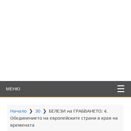
т
о
с
ъ
д
ъ
р
ж
а
н
и
е
МЕНЮ
Начало
❯
30
❯
БЕЛЕЗИ на ГРАБВАНЕТО: 4.
Обединението на европейските страни в края на
времената