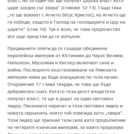
власт, но за един час ще получат царска власт като
царе заедно със звяра” (стихове 12-13). Също така
„те ще воюват с Агнето (Исус Христос), но Агнето ще
ги победи, защото е Господ на господарите и Цар на
царете” (стих 14). Тук е ясно, че това пророчество
все още предстои да се изпълни.
Предишните опити да се създаде обединена
европейска империя от Юстиниян до Чарлс Велики,
Наполеон, Мусолини и Хитлер включват сила и
война. Последното възстановяване на Римската
империя няма да бъде извършено по този начин.
Откровение 17 глава твърди, че това ще бъде
доброволен съюз. Когато тези десет владетели
получат власт, те ще я дадат на един световен
лидер. Писанията наричат и този световен лидер и
новата свръхсила, която той повежда като „звяра”.
Този лидер ще признае тази сила като продължение
на четирите езически империи, за които пророкува