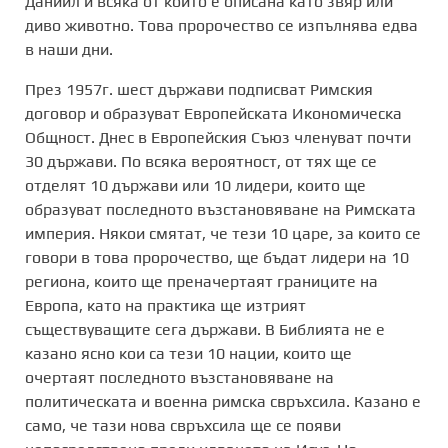
Даниил и всяка от които е описана като звяр или
диво животно. Това пророчество се изпълнява едва
в наши дни.
През 1957г. шест държави подписват Римския
договор и образуват Европейската Икономическа
Общност. Днес в Европейския Съюз членуват почти
30 държави. По всяка вероятност, от тях ще се
отделят 10 държави или 10 лидери, които ще
образуват последното възстановяване на Римската
империя. Някои смятат, че тези 10 царе, за които се
говори в това пророчество, ще бъдат лидери на 10
региона, които ще преначертаят границите на
Европа, като на практика ще изтрият
съществуващите сега държави. В Библията не е
казано ясно кои са тези 10 нации, които ще
очертаят последното възстановяване на
политическата и военна римска свръхсила. Казано е
само, че тази нова свръхсила ще се появи