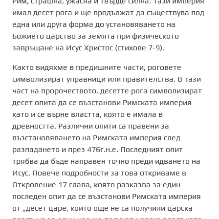
Рим, страшна, ужасна и твърде силна. Тази империя
имал десет рога и ще продължат да съществува под
една или друга форма до установяването на
Божието царство за земята при физическото
завръщане на Исус Христос (стихове 7-9).
Както видяхме в предишните части, роговете
символизират управници или правителства. В тази
част на пророчеството, десетте рога символизират
десет опита да се възстанови Римската империя
като и се върне властта, която е имала в
древността. Различни опити са правени за
възстановяването на Римската империя след
разпадането и през 476г.н.е. Последният опит
трябва да бъде направен точно преди идването на
Исус. Повече подробности за това откриваме в
Откровение 17 глава, която разказва за един
последен опит да се възстанови Римската империя
от „десет царе, които още не са получили царска