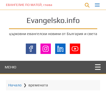
П
ЕВАНГЕЛИЕ ПО МАТЕЙ, глава 5:17-20
р
е
Evangelsko.info
м
и
н
църковни евангелски новини от България и света
е
т
е
к
ъ
м
МЕНЮ
о
с
н
Начало
❯
времената
о
в
н
о