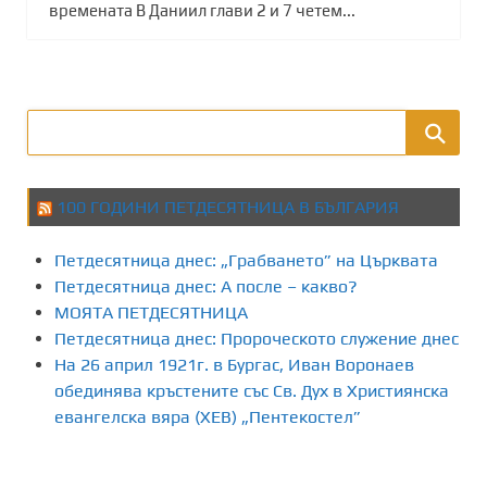
времената В Даниил глави 2 и 7 четем...
100 ГОДИНИ ПЕТДЕСЯТНИЦА В БЪЛГАРИЯ
Петдесятница днес: „Грабването” на Църквата
Петдесятница днес: А после – какво?
МОЯТА ПЕТДЕСЯТНИЦА
Петдесятница днес: Пророческото служение днес
На 26 април 1921г. в Бургас, Иван Воронаев
обединява кръстените със Св. Дух в Християнска
евангелска вяра (ХЕВ) „Пентекостел”