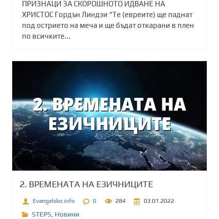
ПРИЗНАЦИ ЗА СКОРОШНОТО ИДВАНЕ НА
ХРИСТОС Гордън Линдзи “Те (евреите) ще паднат
под острието на меча и ще бъдат откарани в плен
по всичките...
2. ВРЕМЕНАТА НА ЕЗИЧНИЦИТЕ
Evangelsko.info
0
284
03.01.2022
STEPS
,
Новини