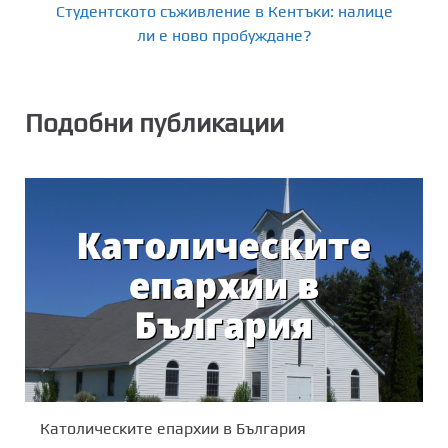
Студентското съживление в Кентъки: налице
ли е ново пробуждане?
Подобни публикации
Католическите епархии в България