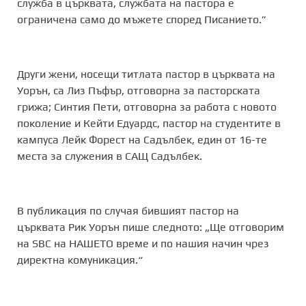
служба в църквата, службата на пастора е
ограничена само до мъжете според Писанието.”
Други жени, носещи титлата пастор в църквата на
Уорън, са Лиз Пъфър, отговорна за пасторската
грижа; Синтия Пети, отговорна за работа с новото
поколение и Кейти Едуардс, пастор на студентите в
кампуса Лейк Форест на Садълбек, един от 16-те
места за служения в САЩ Садълбек.
В публикация по случая бившият пастор на
църквата Рик Уорън пише следното: „Ще отговорим
на SBC на НАШЕТО време и по нашия начин чрез
директна комуникация.“