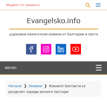
П
Мъдрост от грешката
р
е
Evangelsko.info
м
и
н
църковни евангелски новини от България и света
е
т
е
к
ъ
м
МЕНЮ
о
с
н
Начало
❯
Новини
❯
Южните баптисти се
о
разделят заради жените пастори
в
н
о