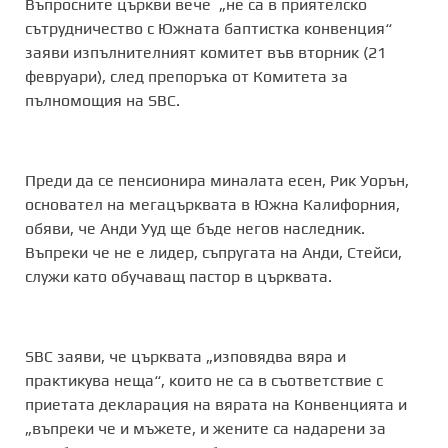
Въпросните църкви вече „не са в приятелско
сътрудничество с Южната баптистка конвенция“
заяви изпълнителният комитет във вторник (21
февруари), след препоръка от Комитета за
пълномощия на SBC.
Преди да се пенсионира миналата есен, Рик Уорън,
основател на мегацърквата в Южна Калифорния,
обяви, че Анди Ууд ще бъде негов наследник.
Въпреки че не е лидер, съпругата на Анди, Стейси,
служи като обучаващ пастор в църквата.
SBC заяви, че църквата „изповядва вяра и
практикува неща“, които не са в съответствие с
приетата декларация на вярата на Конвенцията и
„въпреки че и мъжете, и жените са надарени за