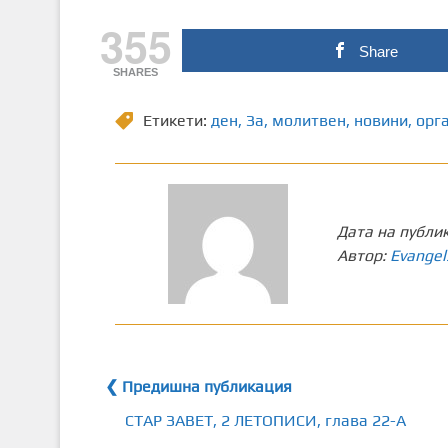
355
Share
SHARES
Етикети:
ден
,
Зa
,
молитвен
,
новини
,
орг
Дата на публи
Автор:
Evangel
❮ Предишна публикация
СТАР ЗАВЕТ, 2 ЛЕТОПИСИ, глава 22-А