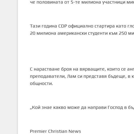
че половината от 5-те милиона участници ми
Тази година CDP официално стартира като гл
20 милиона американски студенти към 250 ми
С нарастване броя на вярващите, които се ан
преподаватели, Лам си представя бъдеще, в к
общности.
„Кой знае какво може да направи Господ в б
Premier Christian News