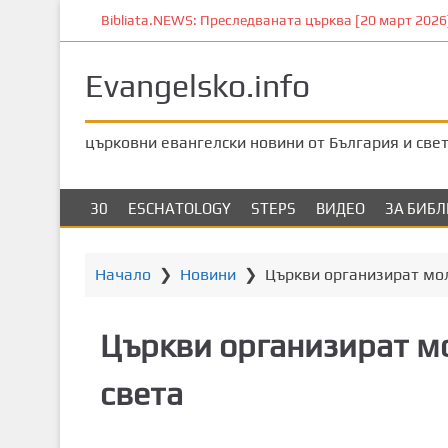
П
Bibliata.NEWS: Преследваната църква [20 март 2026]
р
е
Evangelsko.info
м
и
н
църковни евангелски новини от България и све
е
т
е
30
ESCHATOLOGY
STEPS
ВИДЕО
ЗА БИБ
к
ъ
м
Начало
❯
Новини
❯
Църкви организират мол
о
с
Църкви организират мо
н
о
света
в
н
о