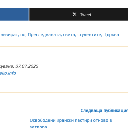
Tweet
анизират
,
по
,
Преследваната
,
света
,
студентите
,
Църква
куване:
07.07.2025
sko.info
Следваща публикаци
Освободени ирански пастири отново в
затвора