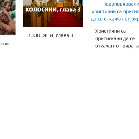
Xристияни са
КОЛОСЯНИ, глава 3
притискани да се
итви
откажат от вярат