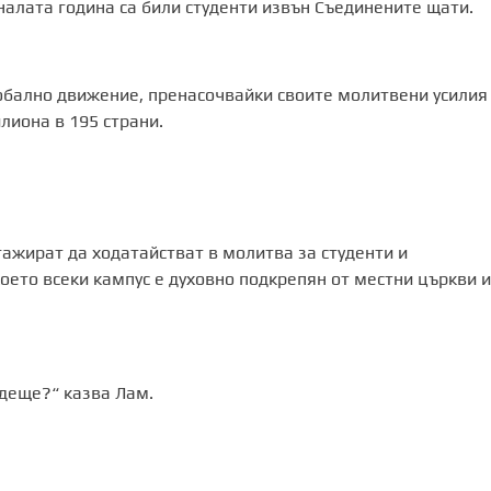
налата година са били студенти извън Съединените щати.
обално движение, пренасочвайки своите молитвени усилия
лиона в 195 страни.
гажират да ходатайстват в молитва за студенти и
оето всеки кампус е духовно подкрепян от местни църкви и
ъдеще?“ казва Лам.