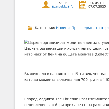
АВТОР
СЪЗДАДЕН
т
07.07.2025
Evangelsko.info
о
с
ъ
Категории:
Новини
,
Преследваната цър
д
ъ
р
ж
Църкви, организации и християни по целия св
а
като част от Деня на общата молитва (Collecti
н
и
е
Възникнало в началото на 19-ти век, честван
като до момента включва над 700 групи в 110
Според медията The ​​Christian Post изпълнит
съживление в Осбъри през 2023 г. на разширя