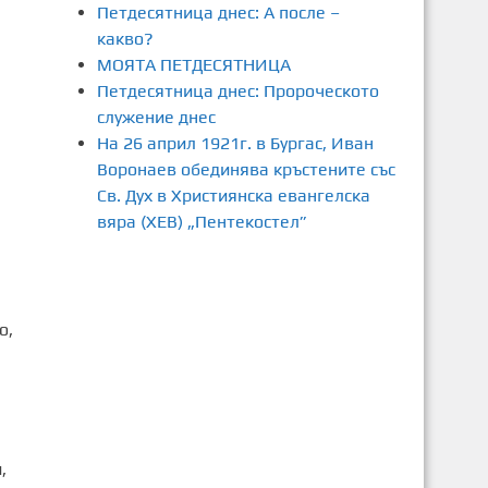
Петдесятница днес: А после –
какво?
МОЯТА ПЕТДЕСЯТНИЦА
Петдесятница днес: Пророческото
служение днес
На 26 април 1921г. в Бургас, Иван
Воронаев обединява кръстените със
Св. Дух в Християнска евангелска
вяра (ХЕВ) „Пентекостел”
о,
,