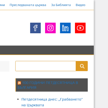
ини
Преследваната църква
За Библията
Видео
100 ГОДИНИ ПЕТДЕСЯТНИЦА В
БЪЛГАРИЯ
Петдесятница днес: „Грабването”
на Църквата