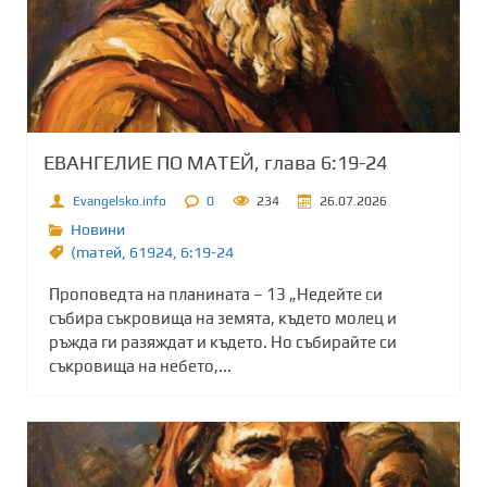
ЕВАНГЕЛИЕ ПО МАТЕЙ, глава 6:19-24
Evangelsko.info
0
234
26.07.2026
Новини
(maтей
,
61924
,
6:19-24
Проповедта на планината – 13 „Недейте си
събира съкровища на земята, където молец и
ръжда ги разяждат и където. Но събирайте си
съкровища на небето,...