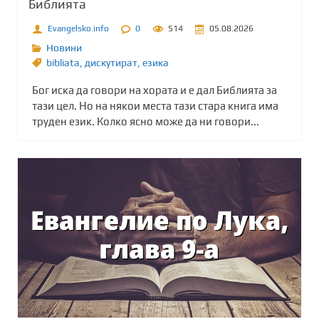
Библията
Evangelsko.info
0
514
05.08.2026
Новини
bibliata
,
дискутират
,
езика
Бог иска да говори на хората и е дал Библията за
тази цел. Но на някои места тази стара книга има
труден език. Колко ясно може да ни говори...