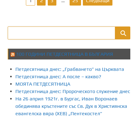
Р
1
2
3
…
25
Следващи
а
з
д
е
100 ГОДИНИ ПЕТДЕСЯТНИЦА В БЪЛГАРИЯ
л
Петдесятница днес: „Грабването” на Църквата
я
Петдесятница днес: А после – какво?
МОЯТА ПЕТДЕСЯТНИЦА
н
Петдесятница днес: Пророческото служение днес
На 26 април 1921г. в Бургас, Иван Воронаев
е
обединява кръстените със Св. Дух в Християнска
н
евангелска вяра (ХЕВ) „Пентекостел”
а