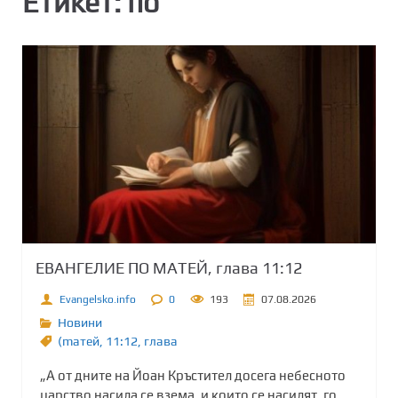
Етикет:
по
ЕВАНГЕЛИЕ ПО МАТЕЙ, глава 11:12
Evangelsko.info
0
193
07.08.2026
Новини
(maтей
,
11:12
,
глава
„А от дните на Йоан Кръстител досега небесното
царство насила се взема, и които се насилят, го