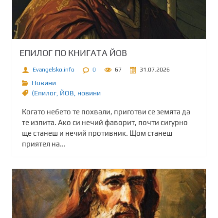
ЕПИЛОГ ПО КНИГАТА ЙОВ
Evangelsko.info
0
67
31.07.2026
Новини
(Епилог
,
ЙОВ
,
новини
Когато небето те похвали, приготви се земята да
те изпита. Ако си нечий фаворит, почти сигурно
ще станеш и нечий противник. Щом станеш
приятел на...