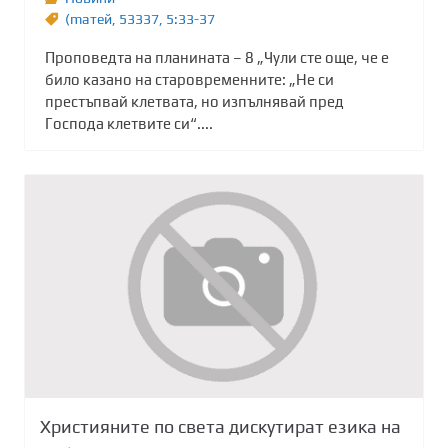
(maтей
,
53337
,
5:33-37
Проповедта на планината – 8 „Чули сте още, че е
било казано на старовременните: „Не си
престъпвай клетвата, но изпълнявай пред
Господа клетвите си“....
Християните по света дискутират езика на