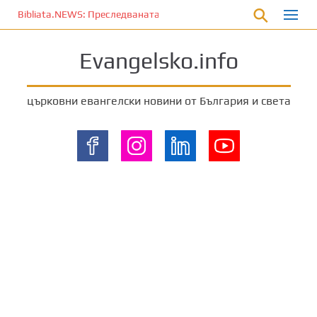
П
Bibliata.NEWS: Преследваната църква [4 декември 2025]
р
е
Evangelsko.info
м
и
н
църковни евангелски новини от България и света
е
т
е
к
ъ
м
о
с
н
о
в
н
о