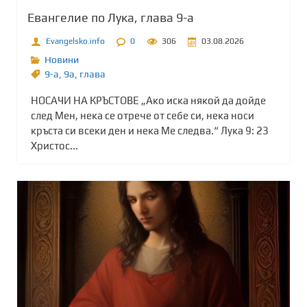
Евангелие по Лука, глава 9-а
Evangelsko.info
0
306
03.08.2026
Новини
9-а
,
9а
,
глава
НОСАЧИ НА КРЪСТОВЕ „Ако иска някой да дойде
след Мен, нека се отрече от себе си, нека носи
кръста си всеки ден и нека Ме следва.“ Лука 9: 23
Христос...