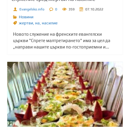
Evangelsko.info
0
359
07.10.2022
Новини
жертви
,
на
,
насилие
Новото служение на френските евангелски
църкви "Спрете малтретирането" има за цел да
„направи нашите църкви по-гостоприемни и...