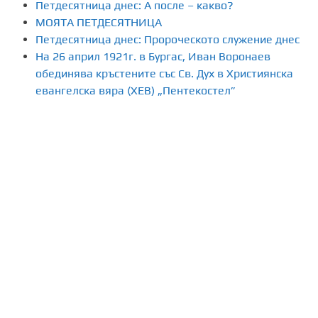
н
Петдесятница днес: А после – какво?
МОЯТА ПЕТДЕСЯТНИЦА
е
Петдесятница днес: Пророческото служение днес
На 26 април 1921г. в Бургас, Иван Воронаев
н
обединява кръстените със Св. Дух в Християнска
а
евангелска вяра (ХЕВ) „Пентекостел”
п
у
б
л
и
к
а