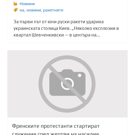
Новини
на
,
новини
,
ракетните
За първи път от юни руски ракети удариха
украинската столица Киев. „Няколко експлозии в
квартал Шевченкивски — в центъра на...
Френските протестанти стартират
служение сред жертви на насилие