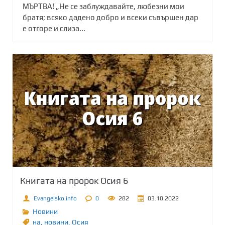
МЪРТВА! „Не се заблуждавайте, любезни мои
братя; всяко дадено добро и всеки съвършен дар
е отгоре и слиза...
Книгата на пророк Осия 6
Evangelsko.info
0
282
03.10.2022
Новини
на
,
новини
,
Осия