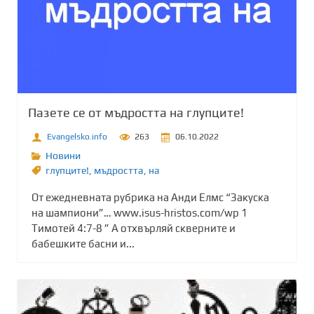
Пазете се от мъдростта на глупците!
Evangelsko.info
263
06.10.2022
Новини
глупците!
,
мъдростта
,
на
От ежедневната рубрика на Анди Елмс “Закуска
на шампиони”… www.isus-hristos.com/wp 1
Тимотей 4:7-8 ” А отхвърляй скверните и
бабешките басни и...