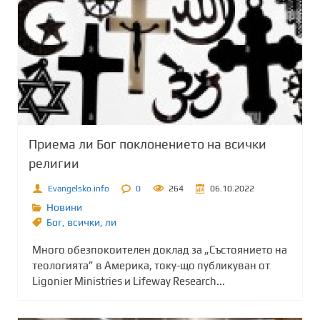
Приема ли Бог поклонението на всички
религии
Evangelsko.info
0
264
06.10.2022
Новини
Бог
,
всички
,
ли
Много обезпокоителен доклад за „Състоянието на
теологията” в Америка, току-що публикуван от
Ligonier Ministries и Lifeway Research...