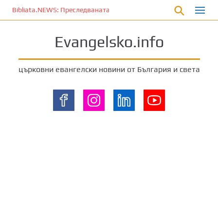
П
Bibliata.NEWS: Преследваната църква [20 март 2026]
р
е
Evangelsko.info
м
и
н
църковни евангелски новини от България и света
е
т
е
к
ъ
м
о
с
н
о
в
н
о