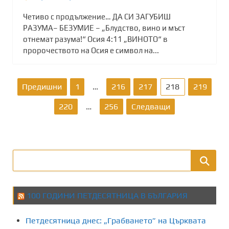
Четиво с продължение… ДА СИ ЗАГУБИШ
РАЗУМА– БЕЗУМИЕ – „Блудство, вино и мъст
отнемат разума!“ Осия 4:11 „ВИНОТО“ в
пророчеството на Осия е символ на...
Р
Предишни
1
…
216
217
218
219
а
220
…
256
Следващи
з
д
е
л
100 ГОДИНИ ПЕТДЕСЯТНИЦА В БЪЛГАРИЯ
я
Петдесятница днес: „Грабването” на Църквата