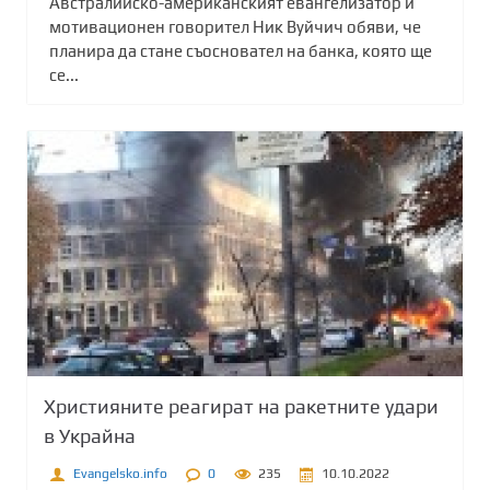
Австралийско-американският евангелизатор и
мотивационен говорител Ник Вуйчич обяви, че
планира да стане съосновател на банка, която ще
се...
Християните реагират на ракетните удари
в Украйна
Evangelsko.info
0
235
10.10.2022