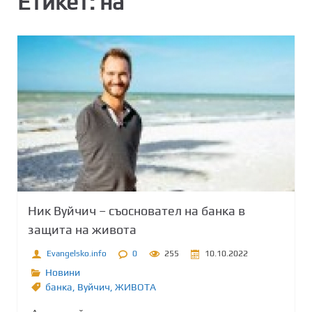
Етикет:
на
Ник Вуйчич – съосновател на банка в
защита на живота
Evangelsko.info
0
255
10.10.2022
Новини
банка
,
Вуйчич
,
ЖИВОТА