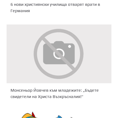
6 нови християнски училища отварят врати в
Германия
Монсеньор Йовчев към младежите: „Бъдете
свидетели на Христа Възкръсналия!“