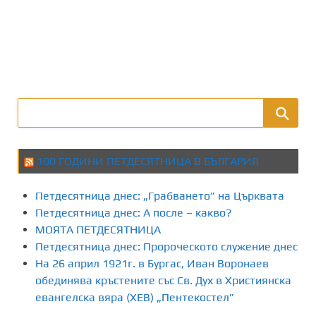
100 ГОДИНИ ПЕТДЕСЯТНИЦА В БЪЛГАРИЯ
Петдесятница днес: „Грабването” на Църквата
Петдесятница днес: А после – какво?
МОЯТА ПЕТДЕСЯТНИЦА
Петдесятница днес: Пророческото служение днес
На 26 април 1921г. в Бургас, Иван Воронаев
обединява кръстените със Св. Дух в Християнска
евангелска вяра (ХЕВ) „Пентекостел”