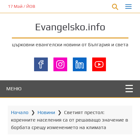
П
17 Май / ЙОВ
р
е
Evangelsko.info
м
и
н
църковни евангелски новини от България и света
е
т
е
к
ъ
м
МЕНЮ
о
с
н
Начало
❯
Новини
❯
Светият престол:
о
коренните населения са от решаващо значение в
в
борбата срещу изменението на климата
н
о