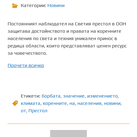
Категории:
Новини
Постоянният наблюдател на Светия престол в ООН
защитава достойнството и правата на коренните
населения по света и техния уникален принос в
редица области, които представляват ценен ресурс
за човечеството.
Прочети всичко
Етикети:
борбата
,
значение
,
изменението
,
климата
,
коренните
,
на
,
населения
,
новини
,
от
,
Престол