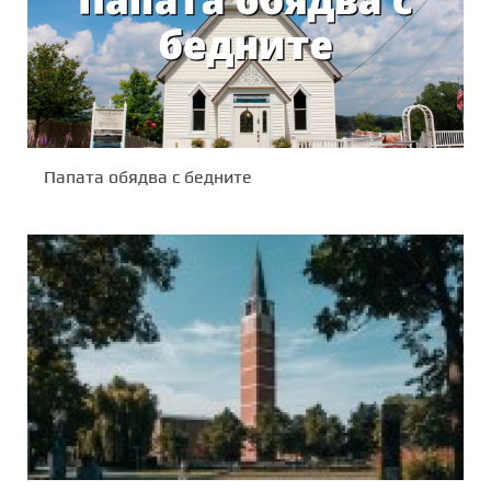
Папата обядва с бедните