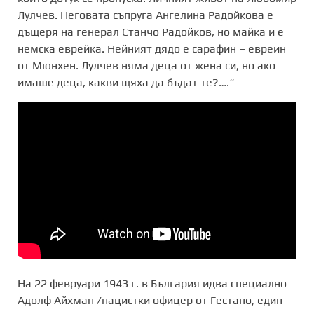
Лулчев. Неговата съпруга Ангелина Радойкова е
дъщеря на генерал Станчо Радойков, но майка и е
немска еврейка. Нейният дядо е сарафин – евреин
от Мюнхен. Лулчев няма деца от жена си, но ако
имаше деца, какви щяха да бъдат те?….“
На 22 февруари 1943 г. в България идва специално
Адолф Айхман /нацистки офицер от Гестапо, един