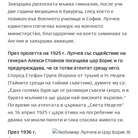
Завършва русенската мъжка гимназия, после учи
две години медицина в Букурещ, след което е
повикан във Военното училище в София. Лулчев
единствен спечелва конкурс на военното
министерство, благодарение на което заминава за
Англия и завършва авиация.
През пролетта на 1925 г. Лулчев със съдействие на
генерал Алекси Стоянов посещава цар Борис и го
предупреждава, че се готви атентат срещу него
.
Според Стефан Груев (Корона от тръни) и Н. Недев
(Тайните срещи на тайния съветник), думите му са:
„Една голяма буря ще се развихри съвсем скоро, и в
бурята мълнията ще удари най-високите върхове.“
По време на атентата в църквата „Света Неделя“
на 16 април 1925 г.царя отива на погребение на
двама загинали пилоти и така спасява живота си.
През 1936 г.