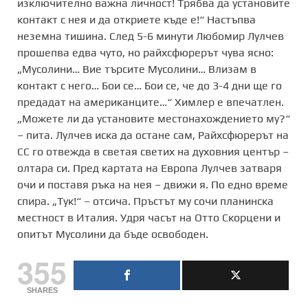
изключително важна личност! Трябва да установите
контакт с нея и да откриете къде е!“ Настъпва
неземна тишина. След 5-6 минути Любомир Лулчев
прошепва едва чуто, но райхсфюрерът чува ясно:
„Мусолини… Вие търсите Мусолини… Влизам в
контакт с него… Бои се… Бои се, че до 3-4 дни ще го
предадат на американците…“ Химлер е впечатлен.
„Можете ли да установите местонахождението му?“
– пита. Лулчев иска да остане сам, Райхсфюрерът на
СС го отвежда в светая светих на духовния център –
олтара си. Пред картата на Европа Лулчев затваря
очи и поставя ръка на нея – движи я. По едно време
спира. „Тук!“ – отсича. Пръстът му сочи планинска
местност в Италия. Удря часът на Отто Скорцени и
опитът Мусолини да бъде освободен.
355
SHARES