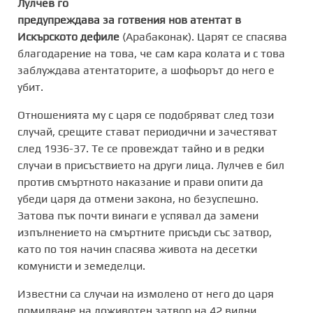
Лулчев го
предупреждава за готвения нов атентат в
Искърското дефиле
(Арабаконак). Царят се спасява
благодарение на това, че сам кара колата и с това
заблуждава атентаторите, а шофьорът до него е
убит.
Отношенията му с царя се подобряват след този
случай, срещите стават периодични и зачестяват
след 1936-37. Те се провеждат тайно и в редки
случаи в присъствието на други лица. Лулчев е бил
против смъртното наказание и прави опити да
убеди царя да отмени закона, но безуспешно.
Затова пък почти винаги е успявал да замени
изпълнението на смъртните присъди със затвор,
като по тоя начин спасява живота на десетки
комунисти и земеделци.
Известни са случаи на измолено от него до царя
помилване на доживотен затвор на 42 видни