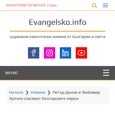
П
ЕВАНГЕЛИЕ ПО МАТЕЙ, глава 5:17-20
р
е
Evangelsko.info
м
и
н
църковни евангелски новини от България и света
е
т
е
к
ъ
м
МЕНЮ
о
с
н
Начало
❯
Новини
❯
Петър Дънов и Любомир
о
Лулчев спасяват българските евреи
в
н
о