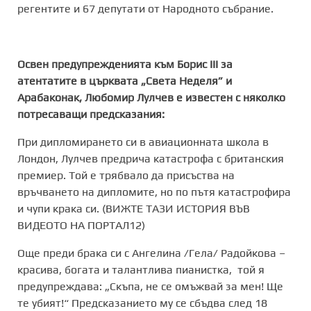
регентите и 67 депутати от Народното събрание.
Освен предупрежденията към Борис III за
атентатите в църквата „Света Неделя” и
Арабаконак, Любомир Лулчев е известен с няколко
потресаващи предсказания:
При дипломирането си в авиационната школа в
Лондон, Лулчев предрича катастрофа с британския
премиер. Той е трябвало да присъства на
връчването на дипломите, но по пътя катастрофира
и чупи крака си. (ВИЖТЕ ТАЗИ ИСТОРИЯ ВЪВ
ВИДЕОТО НА ПОРТАЛ12)
Още преди брака си с Ангелина /Гела/ Радойкова –
красива, богата и талантлива пианистка, той я
предупреждава: „Скъпа, не се омъжвай за мен! Ще
те убият!“ Предсказанието му се сбъдва след 18