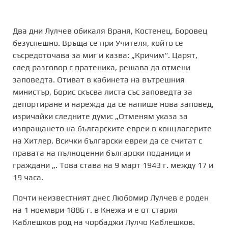
Два дни Лулчев обикаля Враня, Костенец, Боровец
безуспешно. Връща се при Учителя, който се
съсредоточава за миг и казва: „Кричим“. Царят,
след разговор с пратеника, решава да отмени
заповедта. Отиват в кабинета на вътрешния
министър, Борис скъсва листа със заповедта за
депортиране и нарежда да се напише нова заповед,
изричайки следните думи: „Отменям указа за
изпращането на българските евреи в концлагерите
на Хитлер. Всички български евреи да се считат с
правата на пълноценни български поданици и
граждани „. Това става на 9 март 1943 г. между 17 и
19 часа.
Почти неизвестният днес Любомир Лулчев е роден
на 1 ноември 1886 г. в Кнежа и е от стария
Каблешков род на чорбаджи Лулчо Каблешков.