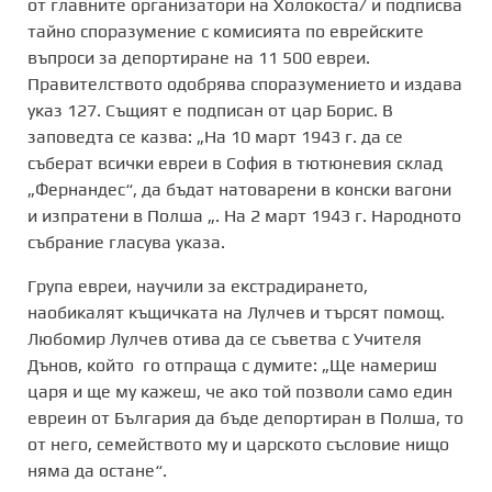
от главните организатори на Холокоста/ и подписва
тайно споразумение с комисията по еврейските
въпроси за депортиране на 11 500 евреи.
Правителството одобрява споразумението и издава
указ 127. Същият е подписан от цар Борис. В
заповедта се казва: „На 10 март 1943 г. да се
съберат всички евреи в София в тютюневия склад
„Фернандес“, да бъдат натоварени в конски вагони
и изпратени в Полша „. На 2 март 1943 г. Народното
събрание гласува указа.
Група евреи, научили за екстрадирането,
наобикалят къщичката на Лулчев и търсят помощ.
Любомир Лулчев отива да се съветва с Учителя
Дънов, който го отпраща с думите: „Ще намериш
царя и ще му кажеш, че ако той позволи само един
евреин от България да бъде депортиран в Полша, то
от него, семейството му и царското съсловие нищо
няма да остане“.