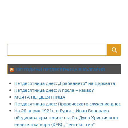
100 ГОДИНИ ПЕТДЕСЯТНИЦА В БЪЛГАРИЯ
Петдесятница днес: „Грабването” на Църквата
Петдесятница днес: А после – какво?
МОЯТА ПЕТДЕСЯТНИЦА
Петдесятница днес: Пророческото служение днес
На 26 април 1921г. в Бургас, Иван Воронаев
обединява кръстените със Св. Дух в Християнска
евангелска вяра (ХЕВ) „Пентекостел”