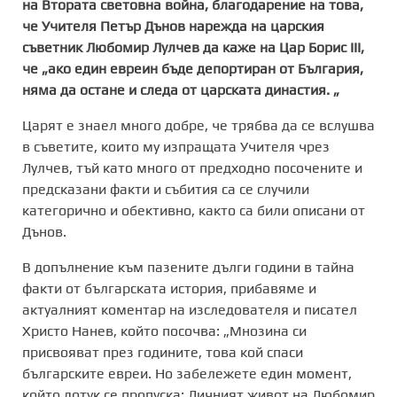
на Втората световна война, благодарение на това,
че Учителя Петър Дънов нарежда на царския
съветник Любомир Лулчев да каже на Цар Борис III,
че „ако един евреин бъде депортиран от България,
няма да остане и следа от царската династия. „
Царят е знаел много добре, че трябва да се вслушва
в съветите, които му изпращата Учителя чрез
Лулчев, тъй като много от предходно посочените и
предсказани факти и събития са се случили
категорично и обективно, както са били описани от
Дънов.
В допълнение към пазените дълги години в тайна
факти от българската история, прибавяме и
актуалният коментар на изследователя и писател
Христо Нанев, който посочва: „Мнозина си
присвояват през годините, това кой спаси
българските евреи. Но забележете един момент,
който дотук се пропуска: Личният живот на Любомир