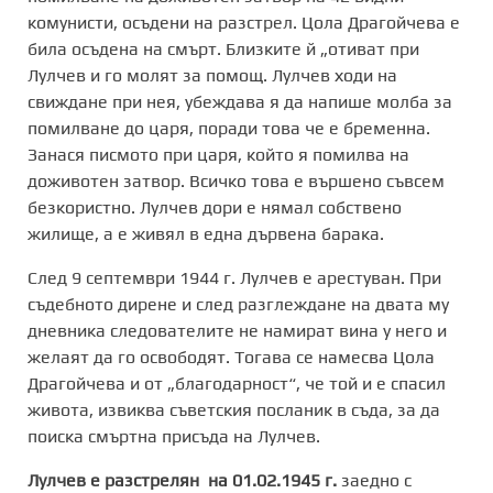
комунисти, осъдени на разстрел. Цола Драгойчева е
била осъдена на смърт. Близките й „отиват при
Лулчев и го молят за помощ. Лулчев ходи на
свиждане при нея, убеждава я да напише молба за
помилване до царя, поради това че е бременна.
Занася писмото при царя, който я помилва на
доживотен затвор. Всичко това е вършено съвсем
безкористно. Лулчев дори е нямал собствено
жилище, а е живял в една дървена барака.
След 9 септември 1944 г. Лулчев е арестуван. При
съдебното дирене и след разглеждане на двата му
дневника следователите не намират вина у него и
желаят да го освободят. Тогава се намесва Цола
Драгойчева и от „благодарност“, че той и е спасил
живота, извиква съветския посланик в съда, за да
поиска смъртна присъда на Лулчев.
Лулчев е разстрелян на 01.02.1945 г.
заедно с