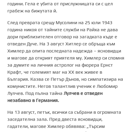
години. Гела е убита от прислужницата си с цел
грабеж на бижутата й.
След преврата срещу Мусолини на 25 юли 1943
година никоя от тайните служби на Райха не дава
дори приблизителен отговор на загадката къде е
отведен Дуче. На 3 август Хитлер се обръща към
Химлер да опита последната надежда – ясновидци
и магове да открият приятеля му. Химлер си спомня
за думите на личния астролог на фюрера Ернст
Крафт, че големият маг на XX век живее в
България. Казва се Петър Дънов, но симпатизира на
комунистите. Негов талантлив ученик е Любомир
Лулчев. Под пълна тайна
Лулчев е отведен
незабавно в Германия.
На 13 август, петък, всички са събрани в огромната
заседателна зала. Пред двеста ясновидци,
гадатели, магове Химлер обявява: „Търсим