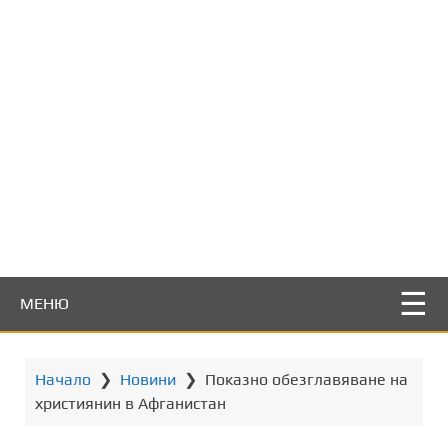
т
о
с
ъ
д
ъ
р
ж
а
н
и
е
МЕНЮ
Начало
❯
Новини
❯
Показно обезглавяване на
християнин в Афганистан