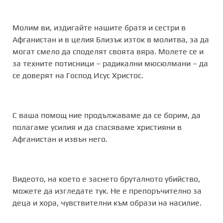
Молим ви, издигайте нашите братя и сестри в
Афганистан и в целия Близък изток в молитва, за да
могат смело да споделят своята вяра. Молете се и
за техните потисници – радикални мюсюлмани – да
се доверят на Господ Исус Христос.
С ваша помощ ние продължаваме да се борим, да
полагаме усилия и да спасяваме християни в
Афганистан и извън него.
Видеото, на което е заснето бруталното убийство,
можете да изгледате тук. Не е препоръчително за
деца и хора, чувствителни към образи на насилие.