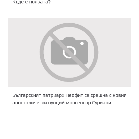
Къде е ползата?
Българският патриарх Неофит се срещна с новия
апостолически нунций монсеньор Суриани