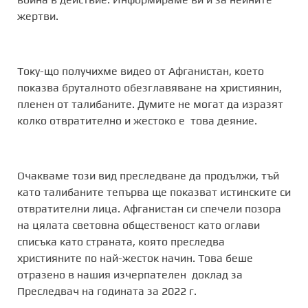
жертви.
Току-що получихме видео от Афганистан, което
показва бруталното обезглавяване на християнин,
пленен от талибаните. Думите не могат да изразят
колко отвратително и жестоко е това деяние.
Очакваме този вид преследване да продължи, тъй
като талибаните тепърва ще показват истинските си
отвратителни лица. Афганистан си спечели позора
на цялата световна общественост като оглави
списъка като страната, която преследва
християните по най-жесток начин. Това беше
отразено в нашия изчерпателен доклад за
Преследвач на годината за 2022 г.