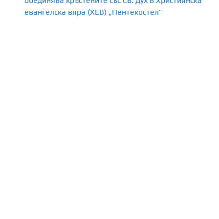
обединява кръстените със Св. Дух в Християнска
евангелска вяра (ХЕВ) „Пентекостел”