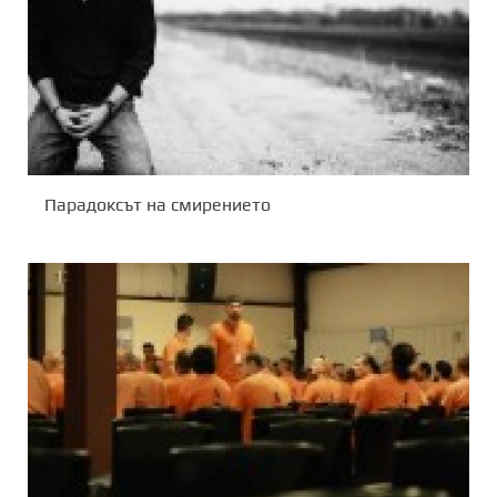
Парадоксът на смирението