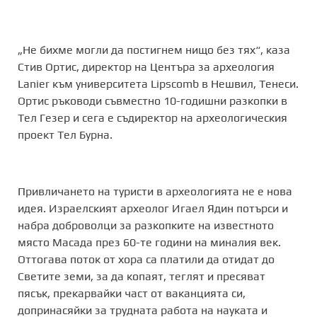
„Не бихме могли да постигнем нищо без тях“, каза
Стив Ортис, директор на Центъра за археология
Lanier към университета Lipscomb в Нешвил, Тенеси.
Ортис ръководи съвместно 10-годишни разкопки в
Тел Гезер и сега е съдиректор на археологическия
проект Тел Бурна.
Привличането на туристи в археологията не е нова
идея. Израелският археолог Игаел Ядин потърси и
набра доброволци за разкопките на известното
място Масада през 60-те години на миналия век.
Оттогава поток от хора са платили да отидат до
Светите земи, за да копаят, теглят и пресяват
пясък, прекарвайки част от ваканцията си,
допринасяйки за трудната работа на науката и