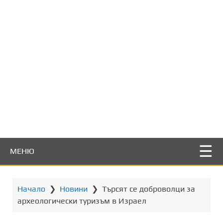
т
о
с
ъ
д
ъ
р
ж
а
н
и
е
МЕНЮ
Начало
❯
Новини
❯
Търсят се доброволци за
археологически туризъм в Израел