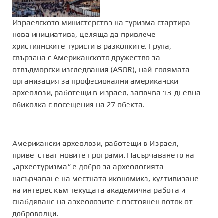
Израелското министерство на туризма стартира
нова инициатива, целяща да привлече
християнските туристи в разкопките. Група,
свързана с Американското дружество за
отвъдморски изследвания (ASOR), най-голямата
организация за професионални американски
археолози, работещи в Израел, започва 13-дневна
обиколка с посещения на 27 обекта.
Американски археолози, работещи в Израел,
приветстват новите програми. Насърчаването на
„археотуризма“ е добро за археологията –
насърчаване на местната икономика, култивиране
на интерес към текущата академична работа и
снабдяване на археолозите с постоянен поток от
доброволци.