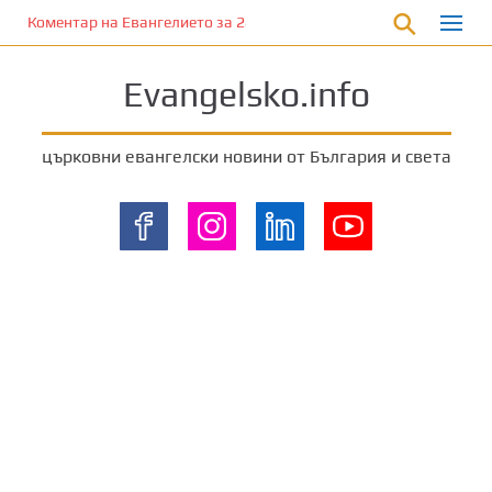
П
Коментар на Евангелието за 28 януари 2023 г. от отец Йоан Ха
р
е
Evangelsko.info
м
и
н
църковни евангелски новини от България и света
е
т
е
к
ъ
м
о
с
н
о
в
н
о