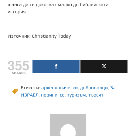
шанса да се докоснат малко до библейската
история.
Източник: Christianity Today
355
SHARES
Етикети:
археологически
,
доброволци
,
Зa
,
ИЗРАЕЛ
,
новини
,
се
,
туризъм
,
търсят