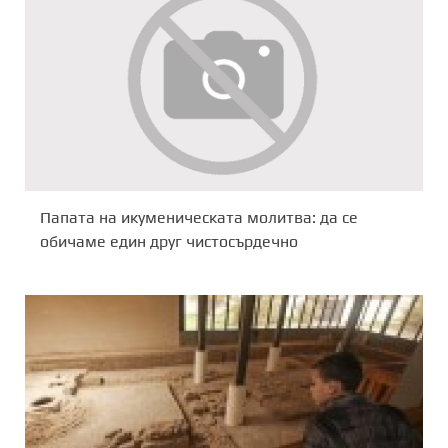
Папата на икуменическата молитва: да се
обичаме един друг чистосърдечно