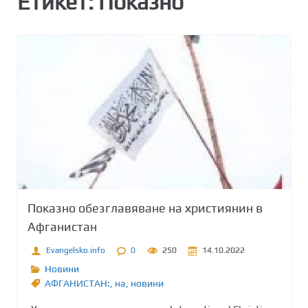
Етикет:
Показно
Показно обезглавяване на християнин в
Афганистан
Evangelsko.info
0
250
14.10.2022
Новини
АФГАНИСТАН:
,
на
,
новини