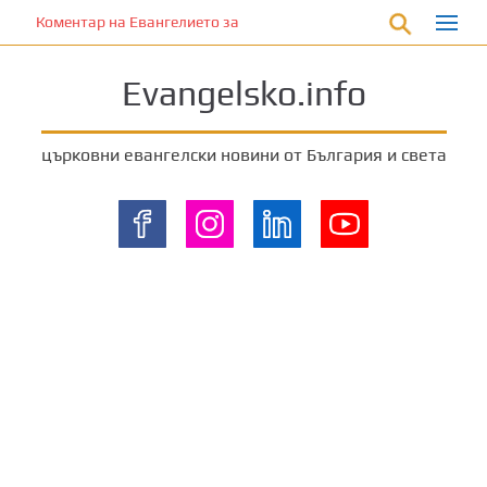
П
Коментар на Евангелието за 18 август 2024 г. от отец Йоан Ха
р
е
Evangelsko.info
м
и
н
църковни евангелски новини от България и света
е
т
е
к
ъ
м
о
с
н
о
в
н
о