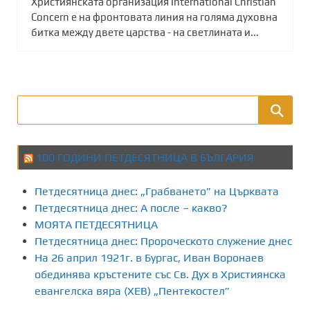
Християнската организация International Christian
Concern e на фронтовата линия на голяма духовна
битка между двете царства - на светлината и...
100 ГОДИНИ ПЕТДЕСЯТНИЦА В БЪЛГАРИЯ
Петдесятница днес: „Грабването” на Църквата
Петдесятница днес: А после – какво?
МОЯТА ПЕТДЕСЯТНИЦА
Петдесятница днес: Пророческото служение днес
На 26 април 1921г. в Бургас, Иван Воронаев
обединява кръстените със Св. Дух в Християнска
евангелска вяра (ХЕВ) „Пентекостел”