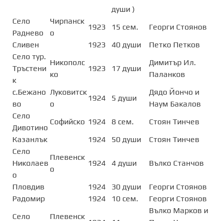
души )
Село
Чирпанск
1923
15 сем.
Георги Стоянов
Раднево
о
Сливен
1923
40 души
Петко Петков
Село тур.
Никополс
Димитър Ил.
Тръстени
1923
17 души
ко
Паланков
к
с.Бежано
Луковитск
Дядо Йончо и
1924
5 души
во
о
Наум Бакалов
Село
Софийско
1924
8 сем.
Стоян Тинчев
Дивотино
Казанлък
1924
50 души
Стоян Тинчев
Село
Плевенск
Николаев
1924
4 души
Вълко Станчов
о
о
Пловдив
1924
30 души
Георги Стоянов
Радомир
1924
10 сем.
Георги Стоянов
Вълко Марков и
Село
Плевенск