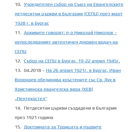
Учредителен събор на Съюз на Евангелските
петдесятни църкви в България (СЕПЦ) през март
1928 г. в Бургас
Архивите говорят: п-р Николай Николов –
непоследваният автентичен духовен водач на
СЕПЦ
Събор на СЕПЦ в Бургас, 19-22 април 1945г.
04.2018 –
На 26 април 1921г. в Бургас, Иван
Воронаев обединява кръстените със Св. Дух в
Християнска евангелска вяра (ХЕВ)
„Пентекостел”
Петдесятни църкви създадени в България
през 1921 година
Доктрината за Троицата и първите