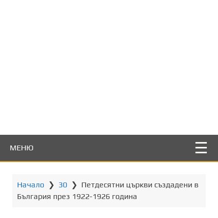
т
о
с
ъ
д
ъ
р
ж
а
н
и
е
МЕНЮ
Начало
❯
30
❯
Петдесятни църкви създадени в
България през 1922-1926 година