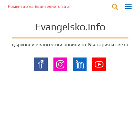
П
Коментар на Евангелието за 28 януари 2023 г. от отец Йоан Ха
р
е
Evangelsko.info
м
и
н
църковни евангелски новини от България и света
е
т
е
к
ъ
м
о
с
н
о
в
н
о