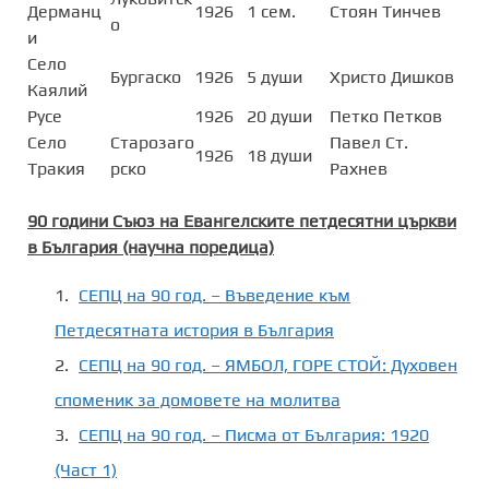
Дерманц
1926
1 сем.
Стоян Тинчев
о
и
Село
Бургаско
1926
5 души
Христо Дишков
Каялий
Русе
1926
20 души
Петко Петков
Село
Старозаго
Павел Ст.
1926
18 души
Тракия
рско
Рахнев
90 години С
ъюз на Е
вангелските петдесятни църкви
в България (научна поредица)
СЕПЦ на 90 год. – Въведение към
Петдесятната история в България
СЕПЦ на 90 год. – ЯМБОЛ, ГОРЕ СТОЙ: Духовен
споменик за домовете на молитва
СЕПЦ на 90 год. – Писма от България: 1920
(Част 1)