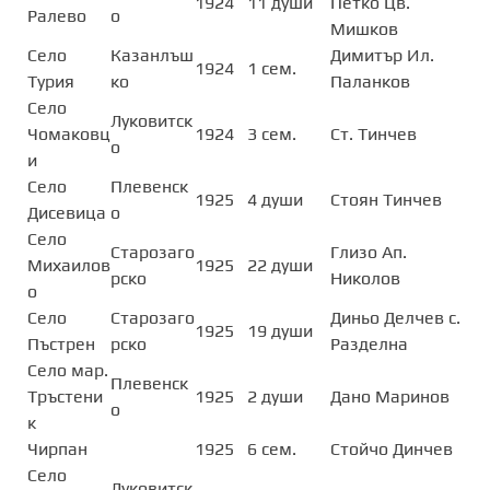
1924
11 души
Петко Цв.
Ралево
о
Мишков
Село
Казанлъш
Димитър Ил.
1924
1 сем.
Турия
ко
Паланков
Село
Луковитск
Чомаковц
1924
3 сем.
Ст. Тинчев
о
и
Село
Плевенск
1925
4 души
Стоян Тинчев
Дисевица
о
Село
Старозаго
Глизо Ап.
Михаилов
1925
22 души
рско
Николов
о
Село
Старозаго
Диньо Делчев с.
1925
19 души
Пъстрен
рско
Разделна
Село мар.
Плевенск
Тръстени
1925
2 души
Дано Маринов
о
к
Чирпан
1925
6 сем.
Стойчо Динчев
Село
Луковитск