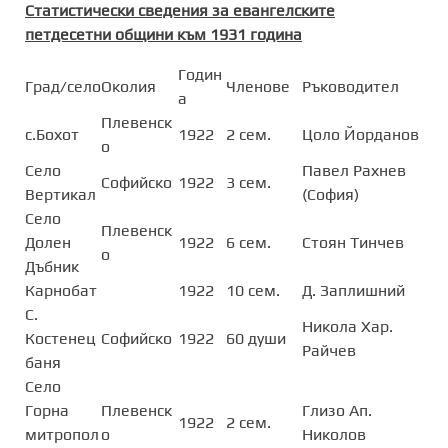
Статистически сведения за евангелските
петдесетни общини към 1931 година
Годин
Град/село
Околия
Членове
Ръководител
а
Плевенск
с.Бохот
1922
2 сем.
Цоло Йорданов
о
Село
Павел Рахнев
Софийско
1922
3 сем.
Вертикал
(София)
Село
Плевенск
Долен
1922
6 сем.
Стоян Тинчев
о
Дъбник
Карнобат
1922
10 сем.
Д. Заплишний
С.
Никола Хар.
Костенец
Софийско
1922
60 души
Райчев
баня
Село
Горна
Плевенск
Глизо Ап.
1922
2 сем.
митропол
о
Николов