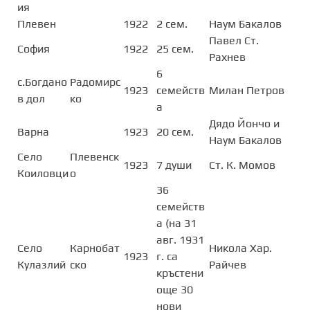
ия
Плевен
1922
2 сем.
Наум Бакалов
Павел Ст.
София
1922
25 сем.
Рахнев
6
с.Богдано
Радомирс
1923
семейств
Милан Петров
в дол
ко
а
Дядо Йончо и
Варна
1923
20 сем.
Наум Бакалов
Село
Плевенск
1923
7 души
Ст. К. Момов
Коиловци
о
36
семейств
а (на 31
авг. 1931
Село
Карнобат
Никола Хар.
1923
г. са
Кулазлий
ско
Райчев
кръстени
още 30
нови