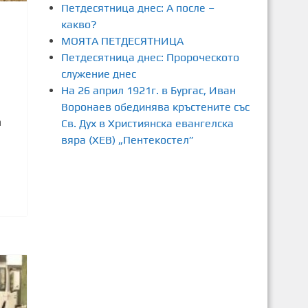
Петдесятница днес: А после –
какво?
МОЯТА ПЕТДЕСЯТНИЦА
1
Петдесятница днес: Пророческото
служение днес
На 26 април 1921г. в Бургас, Иван
Воронаев обединява кръстените със
а
Св. Дух в Християнска евангелска
вяра (ХЕВ) „Пентекостел”