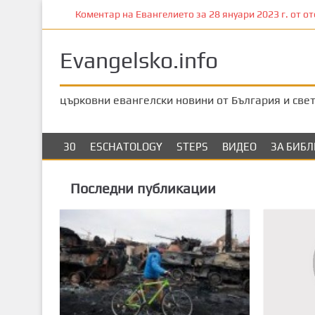
П
Коментар на Евангелието за 28 януари 2023 г. от отец
р
е
Evangelsko.info
м
и
н
църковни евангелски новини от България и све
е
т
е
30
ESCHATOLOGY
STEPS
ВИДЕО
ЗА БИБ
к
ъ
Последни публикации
м
о
с
н
о
в
н
о