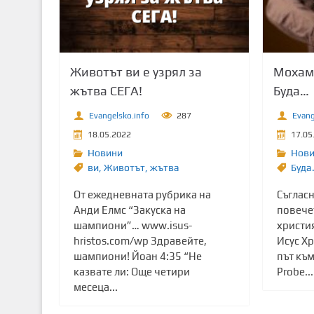
Животът ви е узрял за
Мохаме
жътва СЕГА!
Будa…
Evangelsko.info
287
Evang
18.05.2022
17.05
Новини
Нов
ви
,
Животът
,
жътва
Будa
От ежедневната рубрика на
Съглас
Анди Елмс “Закуска на
повече
шампиони”… www.isus-
христия
hristos.com/wp Здравейте,
Исус Хр
шампиони! Йоан 4:35 “Не
път къ
казвате ли: Още четири
Probe...
месеца...