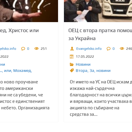
д, Христос или
ОЕЦ с втора пратка помо
за Украйна
elsko.info
0
251
Evangelsko.info
0
24
.2022
17.05.2022
ини
Новини
…
,
или
,
Мохамед,
Втора
,
Зa
,
новини
но ново проучване
От името на УС на ОЕЦ искам 
то американски
изкажа най-сърдечна
ни не са убедени, че
благодарност на всички цър
истос е единственият
и вярващи, които участваха в
м небето. Организацията
акцията по събиране на
средства за...