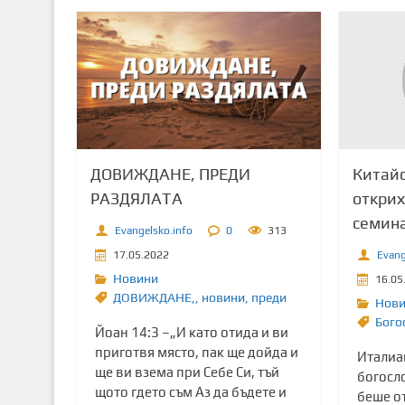
Китайс
ДОВИЖДАНЕ, ПРЕДИ
открих
РАЗДЯЛАТА
семина
Evangelsko.info
0
313
Evang
17.05.2022
Новини
16.05
ДОВИЖДАНЕ,
,
новини
,
преди
Нов
Бого
Йоан 14:3 –„И като отида и ви
приготвя място, пак ще дойда и
Италиа
ще ви взема при Себе Си, тъй
богосло
щото гдето съм Аз да бъдете и
беше о