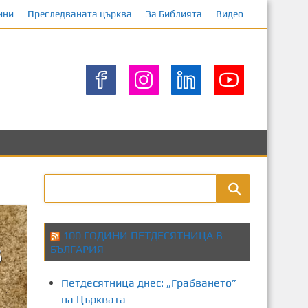
ини
Преследваната църква
За Библията
Видео
100 ГОДИНИ ПЕТДЕСЯТНИЦА В
БЪЛГАРИЯ
Петдесятница днес: „Грабването”
на Църквата