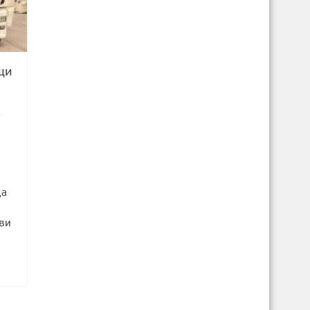
щи
6
да
кви