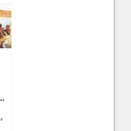
2
ма
та