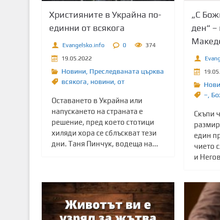
т
„С Бож
Християните в Украйна по-
о
ден“ –
единни от всякога
с
Макед
ъ
Evangelsko.info
0
374
д
Evang
19.05.2022
ъ
Новини
,
Преследваната църква
19.05
р
всякога
,
новини
,
от
Нов
ж
–
,
Бо
Оставането в Украйна или
а
напускането на страната е
Скъпи ч
н
решение, пред което стотици
размир
и
хиляди хора се сблъскват тези
един п
е
дни. Таня Пинчук, водеща на...
чието с
и Негов