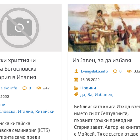
ки християни
Избавен, за да избавя
а Богословска
Evangelsko.info
0
33
рия в Италия
16.05.2022
Новини
elsko.info
0
247
да
,
Зa
,
Избавен,
.2022
ини
Библейската книга Изход взе
словска
,
Италия
,
Китайски
името си от Септуагинта,
първият гръцки превод на
нска китайска
Стария завет. Автор на книга
вска семинария (ICTS)
е Мойсей. Тя се състои от две
ткрита само преди