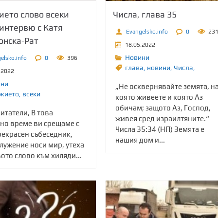
ието слово всеки
Числа, глава 35
 интервю с Катя
Evangelsko.info
0
23
онска-Рат
18.05.2022
Новини
elsko.info
0
396
глава
,
новини
,
Числа,
.2022
ини
„Не осквернявайте земята, н
жието
,
всеки
която живеете и която Аз
обичам; защото Аз, Господ,
итатели, В това
живея сред израилтяните.“
но време ви срещаме с
Числа 35:34 (НП) Земята е
рекрасен събеседник,
нашия дом и...
лужение носи мир, утеха
ото слово към хиляди...