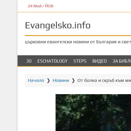
П
24 Май / ЙОВ
р
е
Evangelsko.info
м
и
н
църковни евангелски новини от България и све
е
т
е
30
ESCHATOLOGY
STEPS
ВИДЕО
ЗА БИБ
к
ъ
м
Начало
❯
Новини
❯
От болка и скръб към м
о
с
н
о
в
н
о