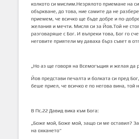
колкото си мислим.Незрялото приемане на си
объркване, до това, ние самите да не разбер
приемем, че всичко ще бъде добре и по-добре
желания и мечти. Мисля си за Йов.Той не стоя
разговаряше с Бог. И въпреки това, Бог го сч
неговите приятели му даваха бърз съвет в отг
„Но аз ще говоря на Всемогъщия и желая да р
Йов представи печалта и болката си пред Бог,
беше приел, че всичко е по негова вина, той н
В Пс.22 Давид вика към Бога:
„Боже мой, Боже мой, защо си ме оставил? З
на охкането“