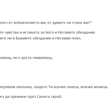
алеч от избавлението ми, от думите на стона ми?“
е чувства и истината за Бога и Неговите обещания.
лите ни в Божиите обещания и Неговия план.
чаващ, но е доста смиряващ.:
доверявам напълно, защото Ти всичко знаеш, всичко можеш
без да премине през Своята скръб: