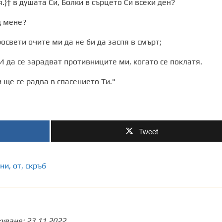
}† в душата Си, Болки в сърцето Си всеки ден?
д мене?
освети очите ми да не би да заспя в смърт;
И да се зарадват противниците ми, когато се поклатя.
 ще се радва в спасението Ти."
Tweet
ни
,
от
,
скръб
куване:
23.11.2022