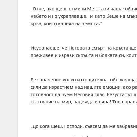
„Отче, ако щеш, отмини Ме с тази чаша; обаче
небето и Го укрепяваше. И като беше на мъка
кръв, които капеха на земята.“ Лу
Исус знаеше, че Неговата смърт на кръста ще 
преживее и изрази скръбта и болката си, кои
Без значение колко изтощителна, объркваща, 
сили да израстнем над нашите емоции, ако р
готовност да чуем Неговия глас. Резултатът 
състояние на мир, надежда и вяра! Това прави
„До кога щеш, Господи, съвсем да ме забрав