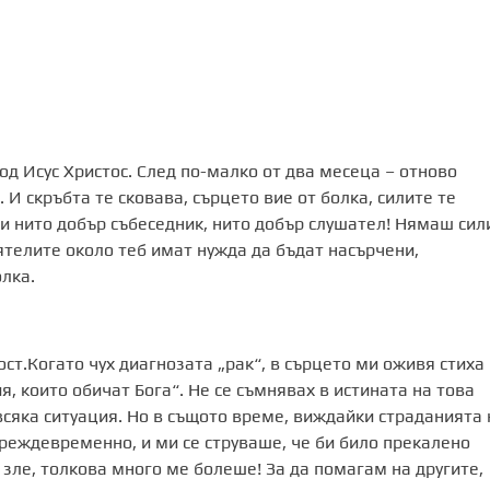
под Исус Христос. След по-малко от два месеца – отново
. И скръбта те сковава, сърцето вие от болка, силите те
е си нито добър събеседник, нито добър слушател! Нямаш сил
ятелите около теб имат нужда да бъдат насърчени,
лка.
ст.Когато чух диагнозата „рак“, в сърцето ми оживя стиха 
я, които обичат Бога“. Не се съмнявах в истината на това
 всяка ситуация. Но в същото време, виждайки страданията 
 преждевременно, и ми се струваше, че би било прекалено
е зле, толкова много ме болеше! За да помагам на другите,