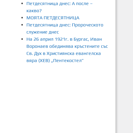
Петдесятница днес: А после –
какво?
МОЯТА ПЕТДЕСЯТНИЦА
Петдесятница днес: Пророческото
служение днес
На 26 април 1921г. в Бургас, Иван
Воронаев обединява кръстените със
Св. Дух в Християнска евангелска
вяра (ХЕВ) „Пентекостел”