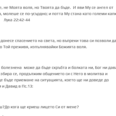
, не Моята воля, но Твоята да бъде. И яви Му се ангел от
, молеше се по-усърдно; и потта Му стана като големи кап
ка 22:42-44
донесе спасението на света, но въпреки това си позволи д
то Той преживя, изпълнявайки Божията воля.
болезнена може да бъде скръбта и болката ни, Бог ни дав
азбира се, продължим общението си с Него в молитва и
ще бъде приемане на ситуацията, което ще ни доведе до
 и Давид в Пс.13:
иш?До кога ще криеш лицето Си от мене?