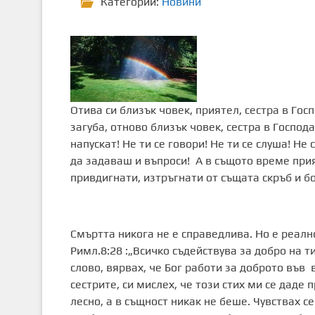
Категории:
Новини
Отива си близък човек, приятел, сестра в Гос
загуба, отново близък човек, сестра в Господа
напускат! Не ти се говори! Не ти се слуша! Н
да задаваш и въпроси! А в същото време при
привдигнати, изтръгнати от същата скръб и бо
Смъртта никога не е справедлива. Но е реално
Римл.8:28 :„Всичко съдействува за добро на ти
слово, вярвах, че Бог работи за доброто във
сестрите, си мислех, че този стих ми се даде
лесно, а в същност никак не беше. Чувствах с