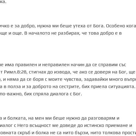
ка.
чко е за добро, нужна ми беше утеха от Бога. Особено ког
ще и още. В началото не разбирах, че това добро е в
че има правилен и неправилен начин да се справим със
т Римл.8:28, стигнах до извода, че ако се доверя на Бог, ще
о, и няма да се боря с моите чувства, задавайки много въпр
а в полза и за доброто на сестрите, бих приела ситуацията.
по-важно, бих спряла диалога с Бог.
а и болката, на мен ми беше нужно да разговарям и
диалог с Него всъщност ме доведе до истинско приемане и
вната скръб и болка не са нито бързи, нито толкова прост