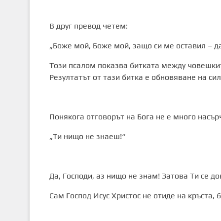
В друг превод четем:
„Боже мой, Боже мой, защо си ме оставил – д
Този псалом показва битката между човешкит
Резултатът от тази битка е обновяване на си
Понякога отговорът на Бога не е много насър
„Ти нищо не знаеш!“
Да, Господи, аз нищо не знам! Затова Ти се 
Сам Господ Исус Христос не отиде на кръста, 