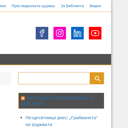
ини
Преследваната църква
За Библията
Видео
100 ГОДИНИ ПЕТДЕСЯТНИЦА В
БЪЛГАРИЯ
Петдесятница днес: „Грабването”
на Църквата