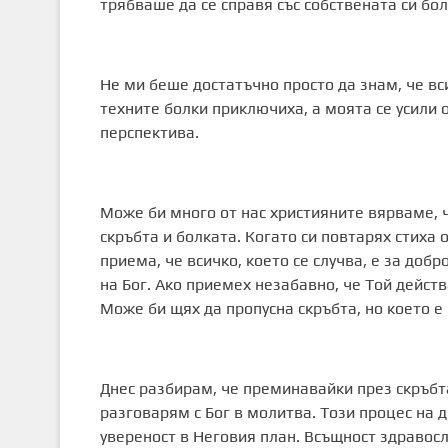
трябваше да се справя със собствената си бол
Не ми беше достатъчно просто да знам, че вси
техните болки приключиха, а моята се усили о
перспектива.
Може би много от нас християните вярваме, 
скръбта и болката. Когато си повтарях стиха о
приема, че всичко, което се случва, е за добр
на Бог. Ако приемех незабавно, че Той действ
Може би щях да пропусна скръбта, но което е 
Днес разбирам, че преминавайки през скръбт
разговарям с Бог в молитва. Този процес на 
увереност в Неговия план. Всъщност здравосло