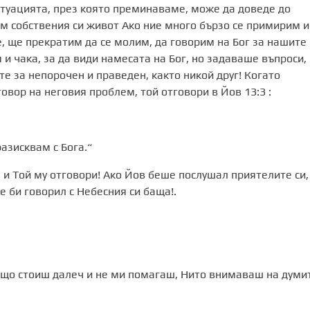
туацията, през която преминаваме, може да доведе до
ем собствения си живот Ако ние много бързо се примирим и
, ще прекратим да се молим, да говорим на Бог за нашите
 и чака, за да види намесата на Бог, но задаваше въпроси,
ете за непорочен и праведен, както никой друг! Когато
овор на неговия проблем, той отговори в Йов 13:3 :
азисквам с Бога.“
 и Той му отговори! Ако Йов беше послушал приятелите си,
е би говорил с Небесния си баща!.
ащо стоиш далеч и не ми помагаш, Нито внимаваш на думи