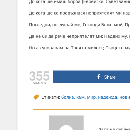
До кога ще имаш борба {Еврейски: Съветвания.
До кога ще се превъзнася неприятелят ми на
Погледни, послушай ме, Господи Боже мой; Пр
Да не би да рече неприятелят ми: Надвих му, 
Но аз уповавам на Твоята милост; Сърцето ми
355
Share
SHARES
Етикети:
болка
,
към
,
мир
,
надежда
,
нови
Дата на публи