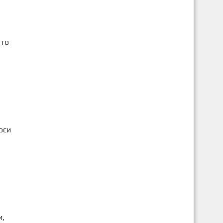
ато
оси
и,