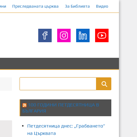
ини
Преследваната църква
За Библията
Видео
100 ГОДИНИ ПЕТДЕСЯТНИЦА В
БЪЛГАРИЯ
Петдесятница днес: „Грабването”
на Църквата