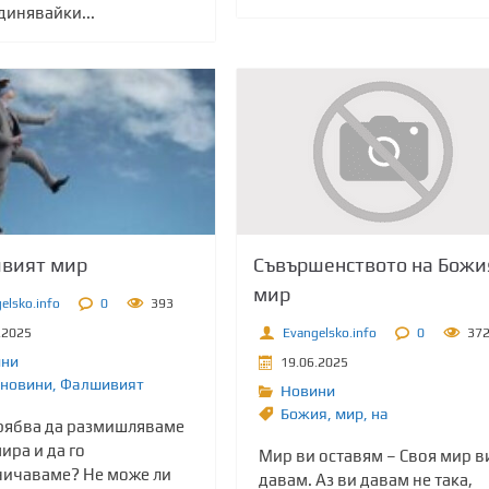
динявайки...
Съвършенството на Божи
вият мир
мир
elsko.info
0
393
Evangelsko.info
0
37
.2025
ини
19.06.2025
новини
,
Фалшивият
Новини
Божия
,
мир
,
на
рябва да размишляваме
ира и да го
Мир ви оставям – Своя мир в
ничаваме? Не може ли
давам. Аз ви давам не така,