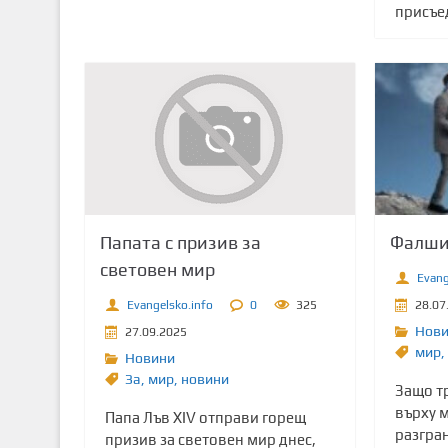
присъе
Папата с призив за
Фалши
световен мир
Evang
Evangelsko.info
0
325
28.07
Нов
27.09.2025
мир
,
Новини
Зa
,
мир
,
новини
Защо т
върху м
Папа Лъв XIV отправи горещ
разгра
призив за световен мир днес,