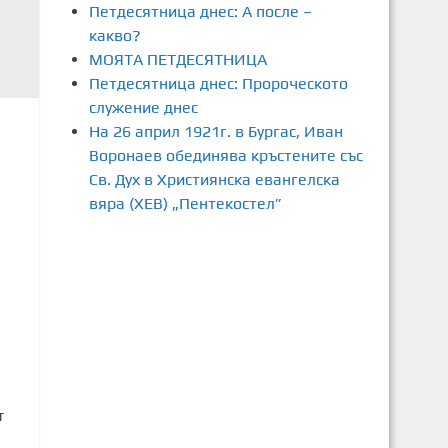
Петдесятница днес: А после –
какво?
МОЯТА ПЕТДЕСЯТНИЦА
Петдесятница днес: Пророческото
служение днес
На 26 април 1921г. в Бургас, Иван
Воронаев обединява кръстените със
Св. Дух в Християнска евангелска
вяра (ХЕВ) „Пентекостел”
1
т