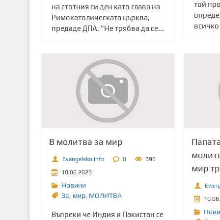
той про
на стотния си ден като глава на
опреде
Римокатолическата църква,
всичко 
предаде ДПА. "Не трябва да се...
В молитва за мир
Папата
молитв
Evangelsko.info
0
396
мир тр
10.06.2025
Новини
Evang
Зa
,
мир
,
МОЛИТВА
10.06
Нов
Въпреки че Индия и Пакистан се