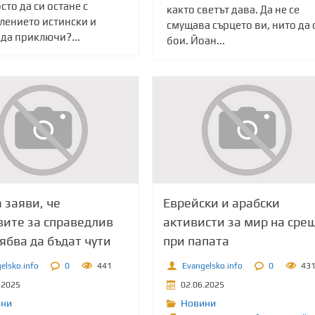
сто да си остане с
както светът дава. Да не се
лението истински и
смущава сърцето ви, нито да 
да приключи?...
бои. Йоан...
 заяви, че
Еврейски и арабски
ите за справедлив
активисти за мир на сре
ябва да бъдат чути
при папата
elsko.info
0
441
Evangelsko.info
0
43
.2025
02.06.2025
ини
Новини