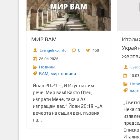
т
о
с
ъ
д
Италия
МИР ВАМ
ъ
Украйн
р
Evangelsko.info
0
450
жертви
ж
26.04.2026
а
Новини
Evang
н
ВАМ
,
мир
,
новини
10.03
и
Нов
Йоан 20:21 –„И Исус пак им
е
жерт
рече: Мир вам! Както Отец
изпрати Мене, така и Аз
„Светъ
изпращам вас.“ Йоан 20:19 –„А
Нека сп
вечерта на същия ден, първия
изявле
на...
предсе
Еписко
Италия,