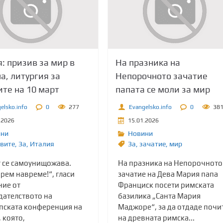
: призив за мир в
На празника на
а, литургия за
Непорочното зачатие
те на 10 март
папата се моли за мир
elsko.info
0
277
Evangelsko.info
0
38
.2026
15.01.2026
ини
Новини
вите
,
Зa
,
Италия
Зa
,
зачатие
,
мир
т се самоунищожава.
На празника на Непорочното
рем навреме!“, гласи
зачатие на Дева Мария папа
ние от
Франциск посети римската
дателството на
базилика „Санта Мария
пската конференция на
Маджоре“, за да отдаде почи
 която,
на древната римска...