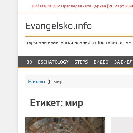
П
Bibliata.NEWS: Преследваната църква [20 март 2026]
р
е
Evangelsko.info
м
и
н
църковни евангелски новини от България и све
е
т
е
30
ESCHATOLOGY
STEPS
ВИДЕО
ЗА БИБ
к
ъ
м
Начало
❯
мир
о
с
Етикет:
мир
н
о
в
н
о