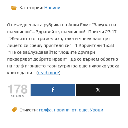
Категории:
Новини
От ежедневната рубрика на Анди Елмс “Закуска на
шампиони”… Здравейте, шампиони! Притчи 27:17
“Желязото остри желязо; така и човек наостря
лицето си срещу приятеля си” 1 Коринтяни 15:33
“Не се заблуждавайте: “Лошите другари
покваряват добрите нрави” Да се върнем обратно
на голф игрището тази сутрин за още няколко урока,
които да ни… (
read more
)
178
SHARES
Етикети:
голфа
,
новини
,
от
,
още
,
Уроци