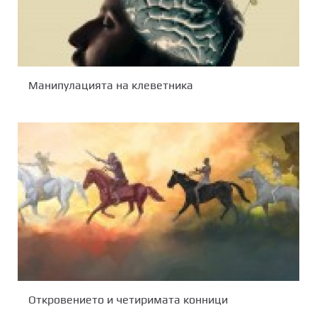
Манипулацията на клеветника
Откровението и четиримата конници