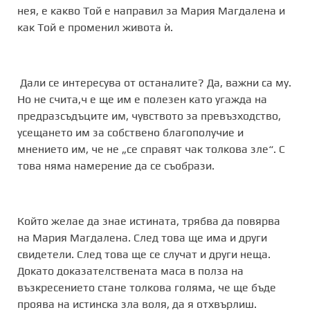
нея, е какво Той е направил за Мария Магдалена и
как Той е променил живота ѝ.
Дали се интересува от останалите? Да, важни са му.
Но не счита,ч е ще им е полезен като угажда на
предразсъдъците им, чувството за превъзходство,
усещането им за собствено благополучие и
мнението им, че не „се справят чак толкова зле“. С
това няма намерение да се съобрази.
Който желае да знае истината, трябва да повярва
на Мария Магдалена. След това ще има и други
свидетели. След това ще се случат и други неща.
Докато доказателствената маса в полза на
възкресението стане толкова голяма, че ще бъде
проява на истинска зла воля, да я отхвърлиш.