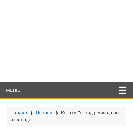
т
о
с
ъ
д
ъ
р
ж
а
н
и
е
МЕНЮ
Начало
❯
Новини
❯
Когато Господ реши да ни
изненада