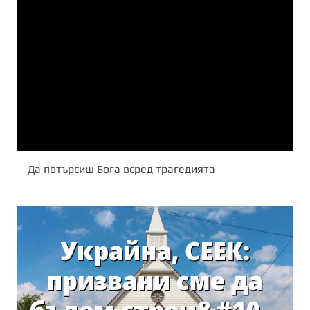
Да потърсиш Бога всред трагедията