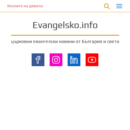
П
Козните на дявола
р
е
Evangelsko.info
м
и
н
църковни евангелски новини от България и света
е
т
е
к
ъ
м
о
с
н
о
в
н
о