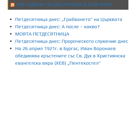
100 ГОДИНИ ПЕТДЕСЯТНИЦА В БЪЛГАРИЯ
Петдесятница днес: „Грабването” на Църквата
Петдесятница днес: А после – какво?
МОЯТА ПЕТДЕСЯТНИЦА
Петдесятница днес: Пророческото служение днес
На 26 април 1921г. в Бургас, Иван Воронаев
обединява кръстените със Св. Дух в Християнска
евангелска вяра (ХЕВ) „Пентекостел”