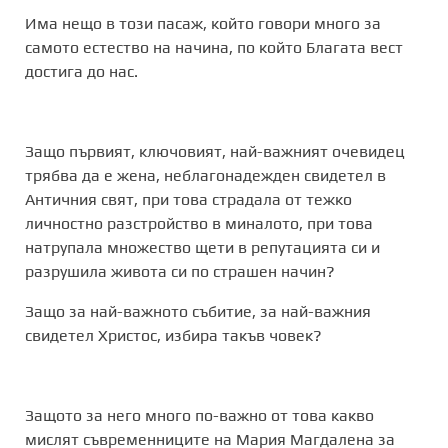
Има нещо в този пасаж, който говори много за
самото естество на начина, по който Благата вест
достига до нас.
Защо първият, ключовият, най-важният очевидец
трябва да е жена, неблагонадежден свидетел в
Античния свят, при това страдала от тежко
личностно разстройство в миналото, при това
натрупала множество щети в репутацията си и
разрушила живота си по страшен начин?
Защо за най-важното събитие, за най-важния
свидетел Христос, избира такъв човек?
Защото за него много по-важно от това какво
мислят съвременниците на Мария Магдалена за