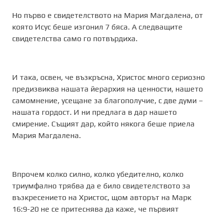
Но първо е свидетелството на Мария Магдалена, от
която Исус беше изгонил 7 бяса. А следващите
свидетелства само го потвърдиха.
И така, освен, че възкръсна, Христос много сериозно
предизвиква нашата йерархия на ценности, нашето
самомнение, усещане за благополучие, с две думи –
нашата гордост. И ни предлага в дар нашето
смирение. Същият дар, който някога беше приела
Мария Магдалена.
Впрочем колко силно, колко убедително, колко
триумфално трябва да е било свидетелството за
възкресението на Христос, щом авторът на Марк
16:9-20 не се притеснява да каже, че първият