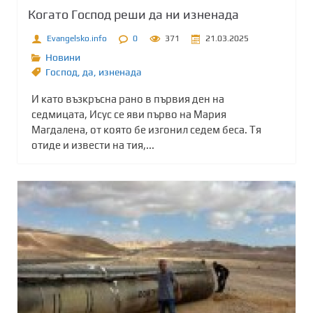
Когато Господ реши да ни изненада
Evangelsko.info
0
371
21.03.2025
Новини
Господ
,
да
,
изненада
И като възкръсна рано в първия ден на
седмицата, Исус се яви първо на Мария
Магдалена, от която бе изгонил седем беса. Тя
отиде и извести на тия,...