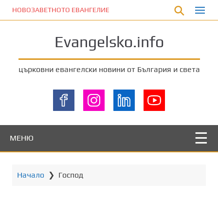
П
НОВОЗАВЕТНОТО ЕВАНГЕЛИЕ
р
е
Evangelsko.info
м
и
н
църковни евангелски новини от България и света
е
т
е
к
ъ
м
МЕНЮ
о
с
н
Начало
❯
Господ
о
в
н
о