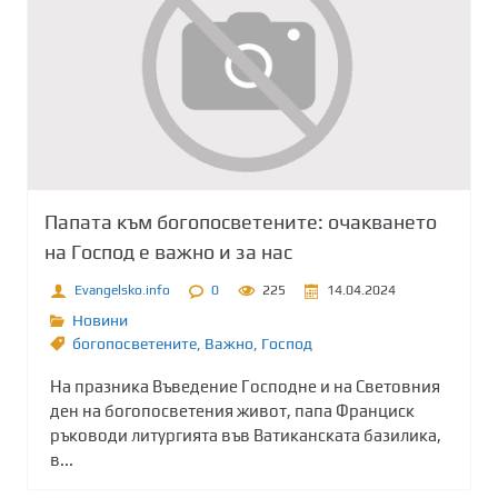
Папата към богопосветените: очакването
на Господ е важно и за нас
Evangelsko.info
0
225
14.04.2024
Новини
богопосветените
,
Важно
,
Господ
На празника Въведение Господне и на Световния
ден на богопосветения живот, папа Франциск
ръководи литургията във Ватиканската базилика,
в...