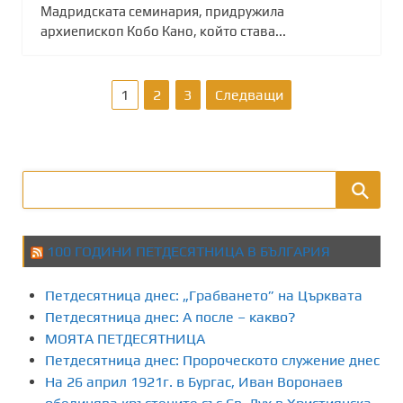
Мадридската семинария, придружила
архиепископ Кобо Кано, който става...
Р
1
2
3
Следващи
а
з
д
е
100 ГОДИНИ ПЕТДЕСЯТНИЦА В БЪЛГАРИЯ
л
Петдесятница днес: „Грабването” на Църквата
я
Петдесятница днес: А после – какво?
МОЯТА ПЕТДЕСЯТНИЦА
н
Петдесятница днес: Пророческото служение днес
На 26 април 1921г. в Бургас, Иван Воронаев
е