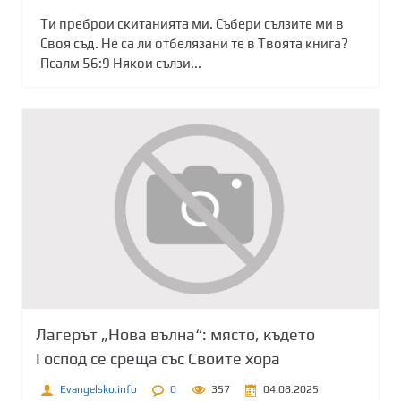
Ти преброи скитанията ми. Събери сълзите ми в
Своя съд. Не са ли отбелязани те в Твоята книга?
Псалм 56:9 Някои сълзи...
Лагерът „Нова вълна“: място, където
Господ се среща със Своите хора
Evangelsko.info
0
357
04.08.2025