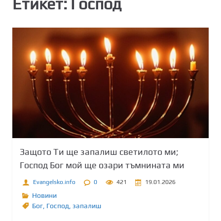
Етикет:
Господ
Защото Ти ще запалиш светилото ми;
Господ Бог мой ще озари тъмнината ми
Evangelsko.info
0
421
19.01.2026
Новини
Бог
,
Господ
,
запалиш