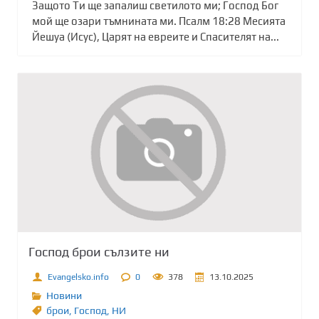
Защото Ти ще запалиш светилото ми; Господ Бог
мой ще озари тъмнината ми. Псалм 18:28 Месията
Йешуа (Исус), Царят на евреите и Спасителят на...
Господ брои сълзите ни
Evangelsko.info
0
378
13.10.2025
Новини
брои
,
Господ
,
НИ