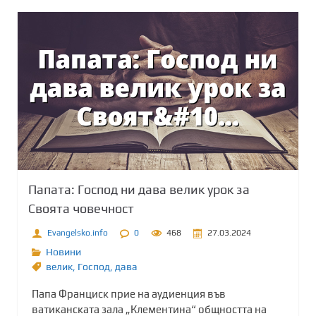
Папата: Господ ни дава велик урок за
Своята човечност
Evangelsko.info
0
468
27.03.2024
Новини
велик
,
Господ
,
дава
Папа Франциск прие на аудиенция във
ватиканската зала „Клементина“ общността на