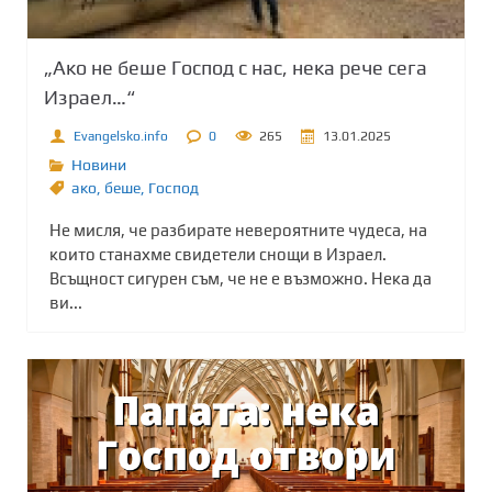
„Ако не беше Господ с нас, нека рече сега
Израел…“
Evangelsko.info
0
265
13.01.2025
Новини
ако
,
беше
,
Господ
Не мисля, че разбирате невероятните чудеса, на
които станахме свидетели снощи в Израел.
Всъщност сигурен съм, че не е възможно. Нека да
ви...