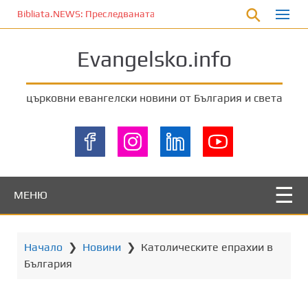
П
Bibliata.NEWS: Преследваната църква [7 август 2026]
р
е
Evangelsko.info
м
и
н
църковни евангелски новини от България и света
е
т
е
к
ъ
м
МЕНЮ
о
с
н
Начало
❯
Новини
❯
Католическите епрахии в
о
България
в
н
о