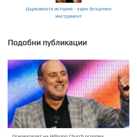
Църковната история - един безценен
инструмент
Подобни публикации
Основателят на Hillsong Church оспорва