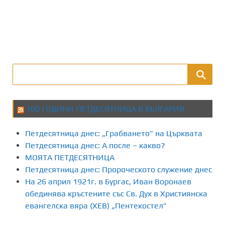
100 ГОДИНИ ПЕТДЕСЯТНИЦА В БЪЛГАРИЯ
Петдесятница днес: „Грабването” на Църквата
Петдесятница днес: А после – какво?
МОЯТА ПЕТДЕСЯТНИЦА
Петдесятница днес: Пророческото служение днес
На 26 април 1921г. в Бургас, Иван Воронаев
обединява кръстените със Св. Дух в Християнска
евангелска вяра (ХЕВ) „Пентекостел”