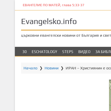
П
ЕВАНГЕЛИЕ ПО МАТЕЙ, глава 5:33-37
р
е
Evangelsko.info
м
и
н
църковни евангелски новини от България и све
е
т
е
30
ESCHATOLOGY
STEPS
ВИДЕО
ЗА БИБ
к
ъ
м
Начало
❯
Новини
❯
ИРАН – Християнин е ос
о
с
н
о
в
н
о