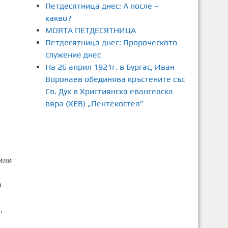
Петдесятница днес: А после –
какво?
МОЯТА ПЕТДЕСЯТНИЦА
Петдесятница днес: Пророческото
служение днес
На 26 април 1921г. в Бургас, Иван
Воронаев обединява кръстените със
Св. Дух в Християнска евангелска
вяра (ХЕВ) „Пентекостел”
или
а
,