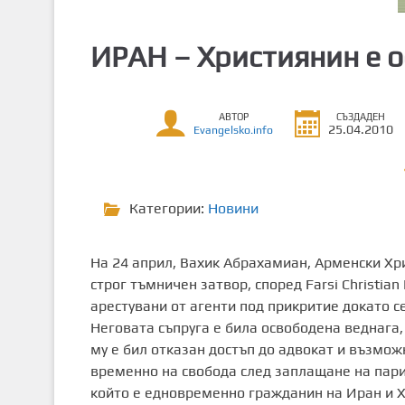
т
о
ИРАН – Християнин е о
с
ъ
д
АВТОР
СЪЗДАДЕН
ъ
25.04.2010
Evangelsko.info
р
ж
а
Категории:
Новини
н
и
е
На 24 април, Вахик Абрахамиан, Арменски Хри
строг тъмничен затвор, според Farsi Christia
арестувани от агенти под прикритие докато с
Неговата съпруга е била освободена веднага,
му е бил отказан достъп до адвокат и възмож
временно на свобода след заплащане на пари
който е едновременно гражданин на Иран и Х