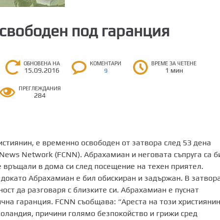
свободен под гаранция
ОБНОВЕНА НА
КОМЕНТАРИ
ВРЕМЕ ЗА ЧЕТЕНЕ
15.09.2016
1 мин
9
ПРЕГЛЕЖДАНИЯ
284
стиянин, е временно освободен от затвора след 53 дена
n News Network (FCNN). Абрахамиан и неговата съпруга са б
е връщали в дома си след посещение на техен приятел.
 докато Абрахамиан е бил обискиран и задържан. В затвор
ност да разговаря с близките си. Абрахамиан е пуснат
чна гаранция. FCNN съобщава: “Ареста на този християнин
оландия, причини голямо безпокойство и грижи сред