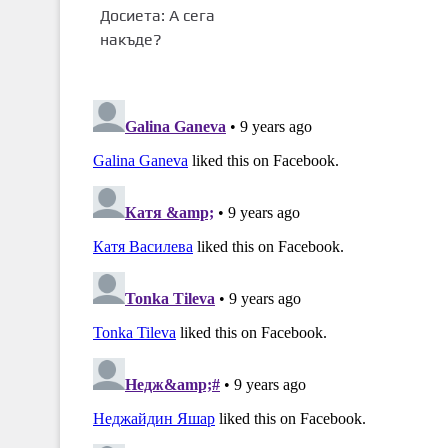
Досиета: А сега
накъде?