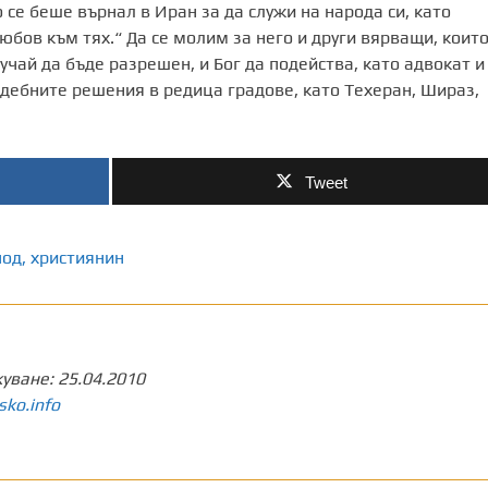
 се беше върнал в Иран за да служи на народа си, като
бов към тях.“ Да се молим за него и други вярващи, които
чай да бъде разрешен, и Бог да подейства, като адвокат и
ъдебните решения в редица градове, като Техеран, Шираз,
Tweet
под
,
християнин
куване:
25.04.2010
sko.info