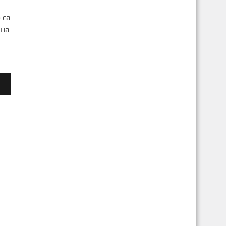
 са
 на