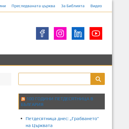
ини
Преследваната църква
За Библията
Видео
100 ГОДИНИ ПЕТДЕСЯТНИЦА В
БЪЛГАРИЯ
Петдесятница днес: „Грабването”
на Църквата