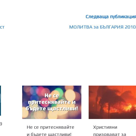
Следваща публикаци
ст
МОЛИТВА за БЪЛГАРИЯ 2010
9
Не се притеснявайте
Християни
и бъдете щастливи!
призовават за