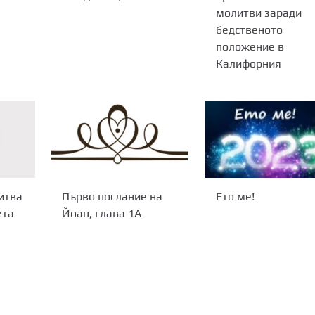
молитви заради
бедственото
положение в
Калифорния
Първо послание на
Ето ме!
итва
Йоан, глава 1A
ета