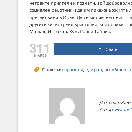
неговите приятели и познати. Той доброволно
социален работник и да им покаже Божията лю
преследвани в Иран. Да се молим неговият слу
другите затвотрени християни, които чакат с
Машад, Исфахан, Кум, Ращ и Табриз.
311
Share
SHARES
Етикети:
гаранция
,
е
,
Иран
,
освободен
,
Дата на публи
Автор:
Evangel