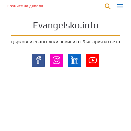
П
Козните на дявола
р
е
Evangelsko.info
м
и
н
църковни евангелски новини от България и света
е
т
е
к
ъ
м
о
с
н
о
в
н
о