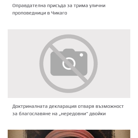
Оправдателна присъда за трима улични
проповедници в Чикаго
Доктриналната декларация отваря възможност
за благославяне на „нередовни“ двойки