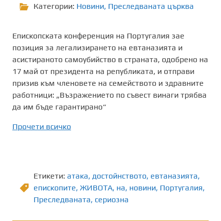
Категории:
Новини
,
Преследваната църква
Епископската конференция на Португалия зае
позиция за легализирането на евтаназията и
асистираното самоубийство в страната, одобрено на
17 май от президента на републиката, и отправи
призив към членовете на семейството и здравните
работници: „Възражението по съвест винаги трябва
да им бъде гарантирано“
Прочети всичко
Етикети:
атака
,
достойнството
,
евтаназията
,
епископите
,
ЖИВОТА
,
на
,
новини
,
Португалия
,
Преследваната
,
сериозна