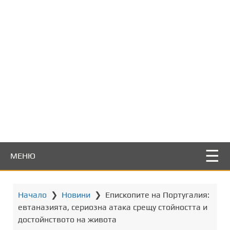
т
о
с
ъ
д
ъ
р
ж
а
н
и
е
МЕНЮ
Начало
❯
Новини
❯
Епископите на Португалия:
евтаназията, сериозна атака срещу стойността и
достойнството на живота