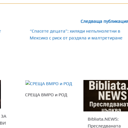
Следваща публикаци
т
“Спасете децата”: хиляди непълнолетни в
Мексико с риск от раздяла и малтретиране
СРЕЩА ВМРО и РОД
 ЗА
Bibliata.NEWS:
ТВИ
Преследваната