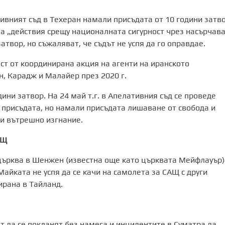
ивният съд в Техеран намали присъдата от 10 години затв
а „действия срещу националната сигурност чрез насърчав
атвор, но съжаляват, че съдът не успя да го оправдае.
ст от координирана акция на агенти на иранското
, Карадж и Малайер през 2020 г.
ини затвор. На 24 май т.г. в Апелативния съд се проведе
 присъдата, но намали присъдата лишаване от свобода и
и вътрешно изгнание.
АЩ
църква в Шенжен (известна още като църквата Мейфлауър)
Майката не успя да се качи на самолета за САЩ с други
ирана в Тайланд.
т да се покланят без намеса и инцидентите в Суматра да