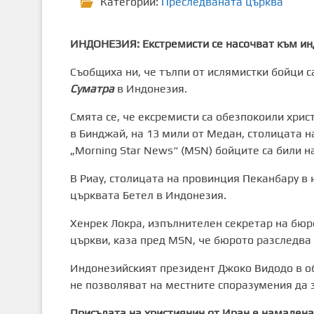
Категории:
Преследваната църква
ИНДОНЕЗИЯ: Екстремисти се насочват към и
Съобщиха ни, че тълпи от ислямистки бойци с
Суматра
в Индонезия.
Смята се, че ексремисти са обезпокоили христ
в Бинджай, на 13 мили от Медан, столицата 
„Morning Star News“ (MSN) бойците са били н
В Риау, столицата на провинция Пеканбару в 
църквата Бетел в Индонезия.
Хенрек Локра, изпълнителен секретар на бюр
църкви, каза пред MSN, че бюрото разследва 
Индонезийският президент Джоко Видодо в об
не позволяват на местните споразумения да 
Присъдата на християнин от Иран е намалена