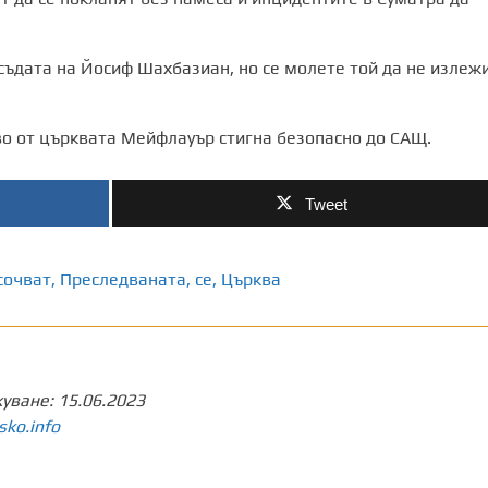
съдата на Йосиф Шахбазиан, но се молете той да не излеж
во от църквата Мейфлауър стигна безопасно до САЩ.
Tweet
сочват
,
Преследваната
,
се
,
Църква
куване:
15.06.2023
sko.info