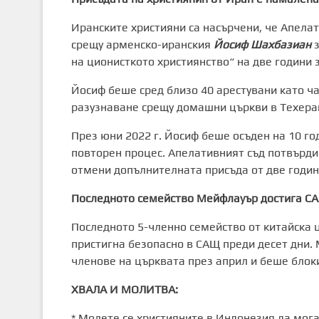
Иранските християни са насърчени, че Апелат
срещу арменско-иранския
Йосиф
Шахбазиан
з
на ционисткото християнство“ на две години з
Йосиф беше сред близо 40 арестувани като ча
разузнаване срещу домашни църкви в Техеран
През юни 2022 г. Йосиф беше осъден на 10 год
повторен процес. Апелативният съд потвърди
отмени допълнителната присъда от две годин
Последното семейство Мейфлауър достига С
Последното 5-членно семейство от китайска 
пристигна безопасно в САЩ преди десет дни. 
членове на църквата през април и беше блок
ХВАЛА И МОЛИТВА
:
* Молете се християните в Индонезия да мога