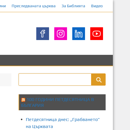
ини
Преследваната църква
За Библията
Видео
100 ГОДИНИ ПЕТДЕСЯТНИЦА В
БЪЛГАРИЯ
Петдесятница днес: „Грабването”
на Църквата