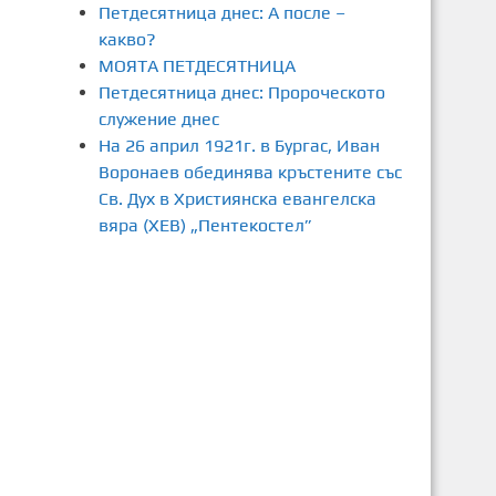
Петдесятница днес: А после –
какво?
МОЯТА ПЕТДЕСЯТНИЦА
Петдесятница днес: Пророческото
служение днес
На 26 април 1921г. в Бургас, Иван
Воронаев обединява кръстените със
Св. Дух в Християнска евангелска
вяра (ХЕВ) „Пентекостел”