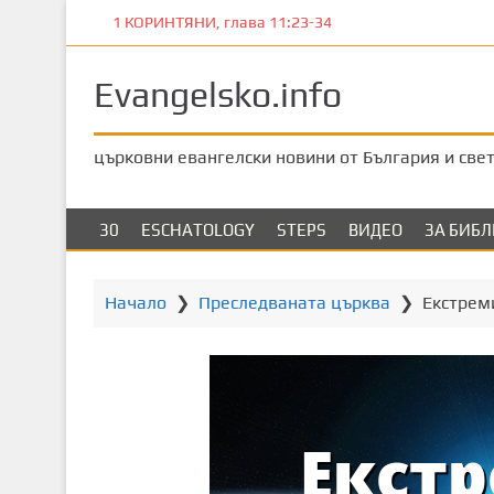
П
1 КОРИНТЯНИ, глава 11:23-34
р
е
Evangelsko.info
м
и
н
църковни евангелски новини от България и све
е
т
е
30
ESCHATOLOGY
STEPS
ВИДЕО
ЗА БИБ
к
ъ
м
Начало
❯
Преследваната църква
❯
Екстрем
о
с
н
о
в
н
о