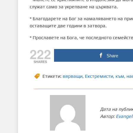
служат само за укрепване на църквата.
* Благодарете на Бог за намаляването на при
оставащите две години в затвора.
* Прославете на Бога, че последното семейст
222
Share
SHARES
Етикети:
вярващи
,
Екстремисти
,
към
,
на
Дата на публи
Автор:
Evangel