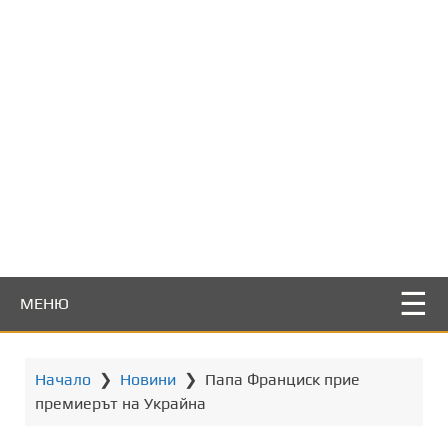
т
о
с
ъ
д
ъ
р
ж
а
н
и
е
МЕНЮ
Начало
❯
Новини
❯
Папа Франциск прие
премиерът на Украйна