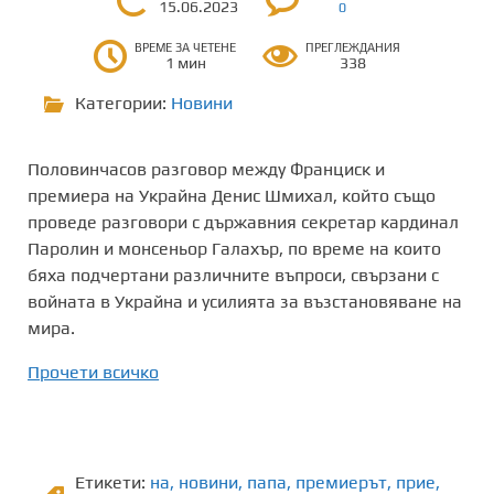
15.06.2023
0
ВРЕМЕ ЗА ЧЕТЕНЕ
ПРЕГЛЕЖДАНИЯ
1 мин
338
Категории:
Новини
Половинчасов разговор между Франциск и
премиера на Украйна Денис Шмихал, който също
проведе разговори с държавния секретар кардинал
Паролин и монсеньор Галахър, по време на които
бяха подчертани различните въпроси, свързани с
войната в Украйна и усилията за възстановяване на
мира.
Прочети всичко
Етикети:
на
,
новини
,
папа
,
премиерът
,
прие
,