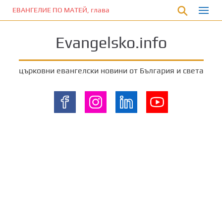
П
ЕВАНГЕЛИЕ ПО МАТЕЙ, глава 11:12
р
е
Evangelsko.info
м
и
н
църковни евангелски новини от България и света
е
т
е
к
ъ
м
о
с
н
о
в
н
о