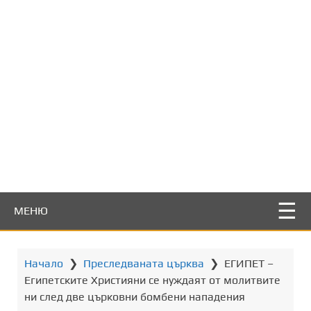
т
о
с
ъ
д
ъ
р
ж
а
н
и
е
МЕНЮ
Начало
❯
Преследваната църква
❯
ЕГИПЕТ –
Египетските Християни се нуждаят от молитвите
ни след две църковни бомбени нападения