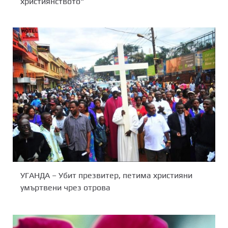
християнството“
УГАНДА – Убит презвитер, петима християни
умъртвени чрез отрова