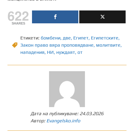
622
SHARES
Етикети:
бомбени
,
две
,
Египет
,
Египетските
,
Закон право вяра проповядване
,
молитвите
,
нападения
,
НИ
,
нуждаят
,
от
Дата на публикуване:
24.03.2026
Автор:
Evangelsko.info