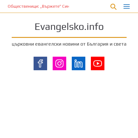
П
Общественици: „Вържете” Синода и владиците…
р
е
Evangelsko.info
м
и
н
църковни евангелски новини от България и света
е
т
е
к
ъ
м
о
с
н
о
в
н
о