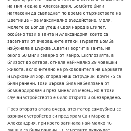
на Нил и една в Александрия. Бомбите били
нагласени да съвпаднат по време с тържествата на
Цветница – за максимално въздействие. Моля,
молете се Бог да утеши Своя народ в Египет,
особено тези в Танта и Александрия, които са
засегнати от вчерашните атаки. Първата Бомба
избухнала в Църква „Свети Георги“ в Танта, на
около 60 мили северно от Кайро. Експлозията, в
близост до олтара, отнела най-малко 29 човешки
живота, включително на ръководителя на църквата
и църковния хор, според наш сътрудник; други 75 са
били ранени. Този църква била набелязана от
бомбардировачи през миналия месец, но в този
случай устройството е било открито и обезвредено.
През втората атака вчера, атентатор самоубиец се
взриви с устройство си пред храм Сан Марко в
Александрия, при което загинаха най-малко 16
души и са били ранени 33. Мъртвите включват