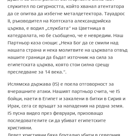
служител по сигурността, който хванал атентатора
да се опитва да избегне металдетектора. Тауадрос
II, ръководител на Коптската александрийска
църква, е водил „службата“ на Цветница в
катедралата, но бе съобщено, че е невредим. Наш
Партньор каза снощи: „Нека Бог да се смили над
нашата страна и нека молитвите на църквата отвъд
нашите граници да бъдат източник на сила за
египетската църква, която стои силна срещу
преследване за 14 века.“.
Ислямска държава (IS) е поела отговорност за
вчерашните атаки. Нашият партньор счита, че IS
бойци, наети в Египет и закалени в битки в Сирия и
Ирак, сега се връщат за нападения на родна земя.
IS пусна видео през февруари, призоващо
последователите си да убиват египетските
християни.
Девет християни бяха брутално убити в северния