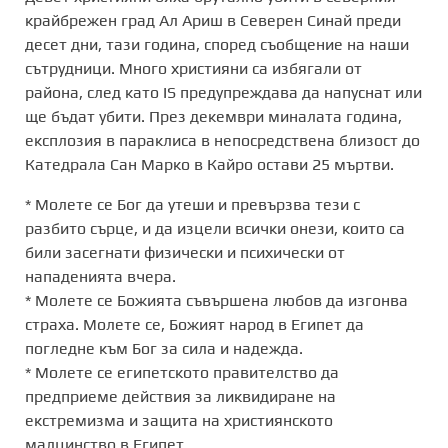
крайбрежен град Ал Ариш в Северен Синай преди
десет дни, тази година, според съобщение на наши
сътрудници. Много християни са избягали от
района, след като IS предупреждава да напуснат или
ще бъдат убити. През декември миналата година,
експлозия в параклиса в непосредствена близост до
Катедрала Сан Марко в Кайро остави 25 мъртви.
* Молете се Бог да утеши и превързва тези с
разбито сърце, и да изцели всички онези, които са
били засегнати физически и психически от
нападенията вчера.
* Молете се Божията съвършена любов да изгонва
страха. Молете се, Божият народ в Египет да
погледне към Бог за сила и надежда.
* Молете се египетското правителство да
предприеме действия за ликвидиране на
екстремизма и защита на християнското
малцинство в Египет.