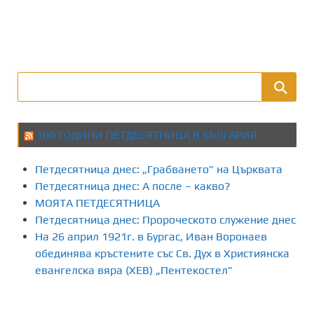
100 ГОДИНИ ПЕТДЕСЯТНИЦА В БЪЛГАРИЯ
Петдесятница днес: „Грабването” на Църквата
Петдесятница днес: А после – какво?
МОЯТА ПЕТДЕСЯТНИЦА
Петдесятница днес: Пророческото служение днес
На 26 април 1921г. в Бургас, Иван Воронаев
обединява кръстените със Св. Дух в Християнска
евангелска вяра (ХЕВ) „Пентекостел”