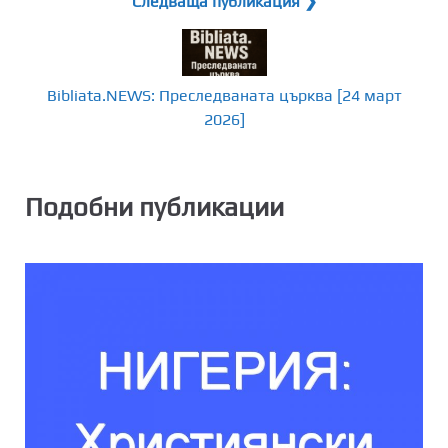
Следваща публикация ❯
Bibliata.NEWS: Преследваната църква [24 март
2026]
Подобни публикации