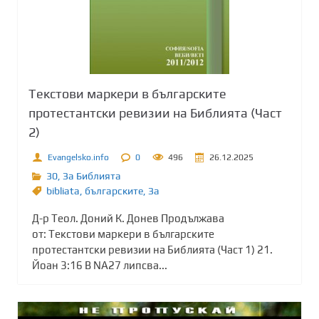
Текстови маркери в българските
протестантски ревизии на Библията (Част
2)
Evangelsko.info
0
496
26.12.2025
30
,
За Библията
bibliata
,
българските
,
Зa
Д-р Теол. Доний К. Донев Продължава
от: Текстови маркери в българските
протестантски ревизии на Библията (Част 1) 21.
Йоан 3:16 В NA27 липсва...