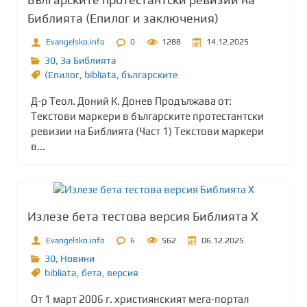
Библията (Епилог и заключения)
Evangelsko.info
0
1288
14.12.2025
30
,
За Библията
(Епилог
,
bibliata
,
българските
Д-р Теол. Доний К. Донев Продължава от:
Текстови маркери в българските протестантски
ревизии на Библията (Част 1) Текстови маркери
в...
Излезе бета тестова версия Библията Х
Evangelsko.info
6
562
06.12.2025
30
,
Новини
bibliata
,
бета
,
версия
От 1 март 2006 г. християнският мега-портал