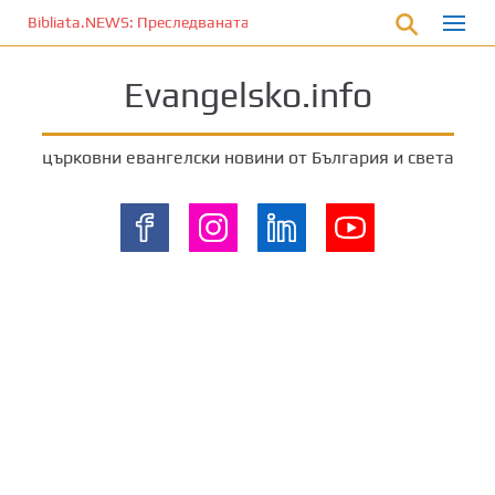
П
Bibliata.NEWS: Преследваната църква [4 декември 2025]
р
е
Evangelsko.info
м
и
н
църковни евангелски новини от България и света
е
т
е
к
ъ
м
о
с
н
о
в
н
о