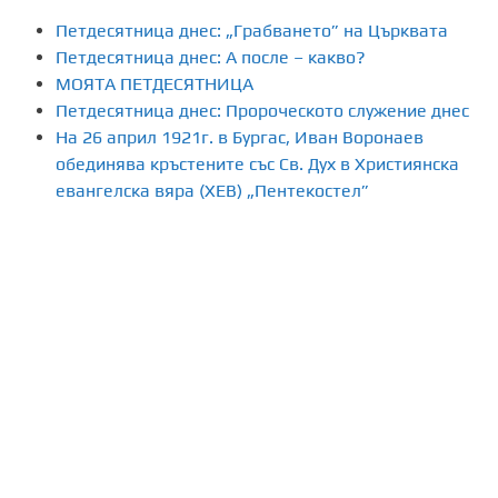
я
Петдесятница днес: „Грабването” на Църквата
н
Петдесятница днес: А после – какво?
МОЯТА ПЕТДЕСЯТНИЦА
е
Петдесятница днес: Пророческото служение днес
На 26 април 1921г. в Бургас, Иван Воронаев
н
обединява кръстените със Св. Дух в Християнска
а
евангелска вяра (ХЕВ) „Пентекостел”
п
у
б
л
и
к