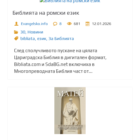
Библията на ромски език
Evangelsko.info
8
681
12.01.2026
30
,
Новини
bibliata
,
език
,
За Библията
След сполучливото пускане на цялата
Цариградска Библия в дигитален формат,
Bibliata.com и SdaBG.net включиха в
Многопреводната Библия част от...