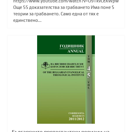
https://www.youtube.com/watch?v=O9TkvCeXWpw
Още 55 доказателства за грабването Има поне 5
теории за грабването. Само една от тях е
единствено...
Българските протестантски ревизии на