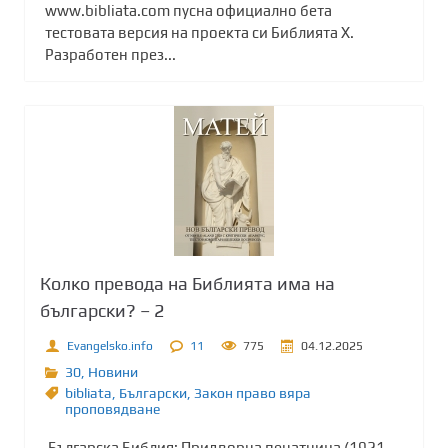
www.bibliata.com пусна официално бета
тестовата версия на проекта си Библията Х.
Разработен през...
Колко превода на Библията има на
български? – 2
Evangelsko.info
11
775
04.12.2025
30
,
Новини
bibliata
,
Български
,
Закон право вяра
проповядване
Българска Библия: Придворна печатница (1921