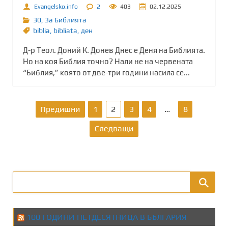
Evangelsko.info
2
403
02.12.2025
30
,
За Библията
biblia
,
bibliata
,
ден
Д-р Теол. Доний К. Донев Днес е Деня на Библията.
Но на коя Библия точно? Нали не на червената
“Библия,” която от две-три години насила се...
Р
Предишни
1
2
3
4
…
8
а
Следващи
з
д
е
л
100 ГОДИНИ ПЕТДЕСЯТНИЦА В БЪЛГАРИЯ