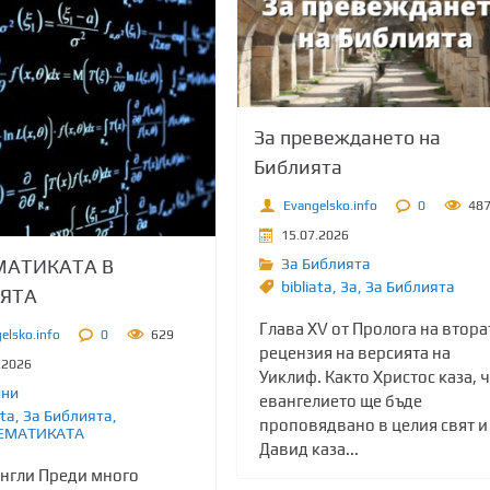
За превеждането на
Библията
Evangelsko.info
0
48
15.07.2026
АТИКАТА В
За Библията
bibliata
,
Зa
,
За Библията
ЯТА
Глава XV от Пролога на втора
elsko.info
0
629
рецензия на версията на
.2026
Уиклиф. Както Христос каза, 
ини
евангелието ще бъде
ata
,
За Библията
,
проповядвано в целия свят и
ЕМАТИКАТА
Давид каза...
Енгли Преди много