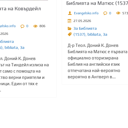
Библията на Матюс (1537
та на Ковърдейл
Evangelsko.info
0
57
27.05.2026
elsko.info
0
806
За Библията
.2026
(1537)
,
bibliata
,
Зa
иблията
Д-р Теол. Доний К. Донев
5)
,
bibliata
,
Зa
Библията на Матюс е първата
официално оторизирана
л. Доний К. Донев
Библия на английски език
ът на Тиндейл излиза на
отпечатана най-вероятно
т само с помощта на
вероятно в Антверп в...
тво верни приятели и
ици. Един от тях е
.