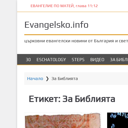
П
ЕВАНГЕЛИЕ ПО МАТЕЙ, глава 11:12
р
е
Evangelsko.info
м
и
н
църковни евангелски новини от България и све
е
т
е
30
ESCHATOLOGY
STEPS
ВИДЕО
ЗА БИБ
к
ъ
м
Начало
❯
За Библията
о
с
Етикет:
За Библията
н
о
в
н
о