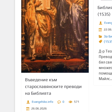
Библия
(1535)
Evang
22.06
За Б
(153
Д-р Тео
Превод
бял свя
множес
помощн
Майлс..
Въведение към
старославянските преводи
на Библията
Evangelsko.info
0
571
26.06.2026