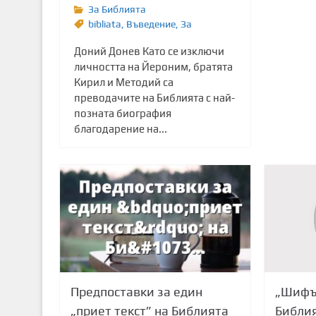
За Библията
bibliata
,
Въведение
,
Зa
Доний Донев Като се изключи
личността на Йероним, братята
Кирил и Методий са
преводачите на Библията с най-
позната биография
благодарение на...
„Шифър
Предпоставки за един
Библи
„приет текст” на Библията