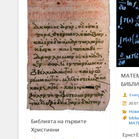
т
о
с
ъ
д
ъ
р
ж
а
н
МАТЕМ
и
БИБЛИ
е
Evang
20.07
Нов
bibli
Библията на първите
МАТ
Християни
Ернст 