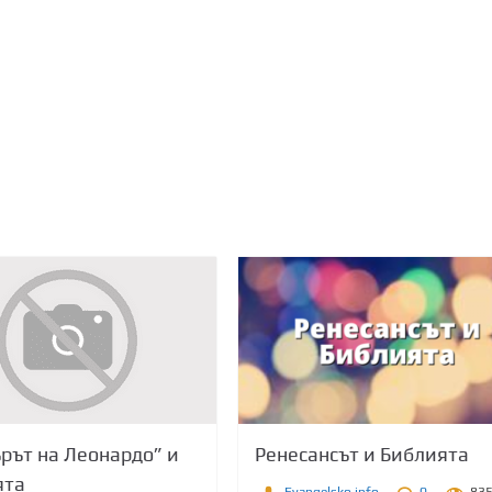
ът на Леонардо” и
Ренесансът и Библията
ята