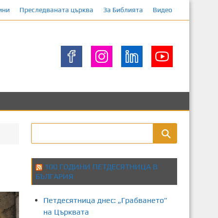
ини
Преследваната църква
За Библията
Видео
100 ГОДИНИ ПЕТДЕСЯТНИЦА В
БЪЛГАРИЯ
Петдесятница днес: „Грабването”
на Църквата