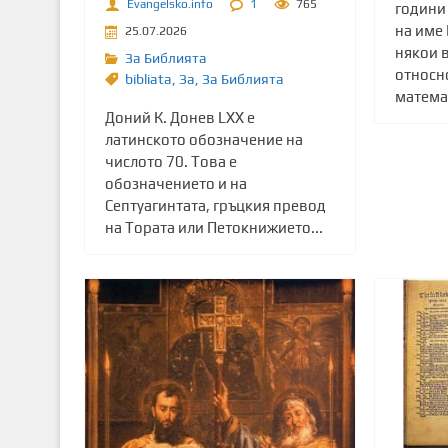
Evangelsko.info
1
765
години
на име
25.07.2026
някои 
За Библията
относн
bibliata
,
Зa
,
За Библията
математ
Доний К. Донев LXX е
латинското обозначение на
числото 70. Това е
обозначението и на
Септуагинтата, гръцкия превод
на Тората или Петокнижието...