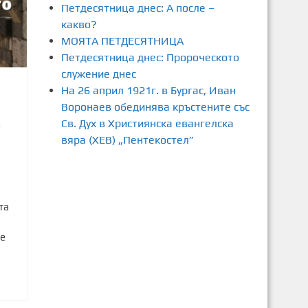
Петдесятница днес: А после –
какво?
МОЯТА ПЕТДЕСЯТНИЦА
Петдесятница днес: Пророческото
служение днес
На 26 април 1921г. в Бургас, Иван
Воронаев обединява кръстените със
Св. Дух в Християнска евангелска
7
вяра (ХЕВ) „Пентекостел”
та
че