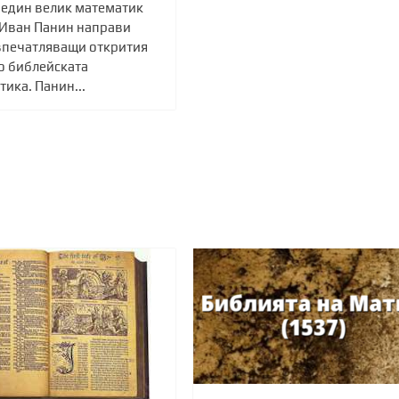
 един велик математик
 Иван Панин направи
впечатляващи открития
о библейската
ика. Панин...