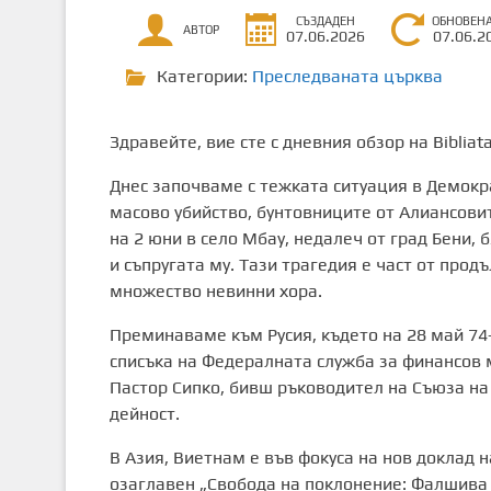
СЪЗДАДЕН
ОБНОВЕН
АВТОР
07.06.2026
07.06.2
Категории:
Преследваната църква
Здравейте, вие сте с дневния обзор на Biblia
Днес започваме с тежката ситуация в Демокр
масово убийство, бунтовниците от Алиансовит
на 2 юни в село Мбау, недалеч от град Бени, 
и съпругата му. Тази трагедия е част от про
множество невинни хора.
Преминаваме към Русия, където на 28 май 7
списъка на Федералната служба за финансов 
Пастор Сипко, бивш ръководител на Съюза на 
дейност.
В Азия, Виетнам е във фокуса на нов доклад 
озаглавен „Свобода на поклонение: Фалшива 