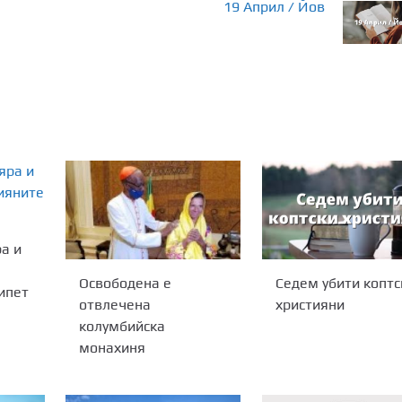
19 Април / Йов
а и
Освободена е
Седем убити коптс
ипет
отвлечена
християни
колумбийска
монахиня