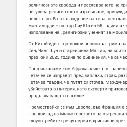
религиозната свобода и преследването на хр
регулира религиозното изразяване, принуждав
нелегално. В потвърждение на това, неотдав
монтанярди – пастор Сиу Юи на 68 години и чл
използване на „религиозни учения“ за мобил
От Китай идват тревожни новини за трима п
Сен, Чанг Шун и старейшина Ма Тао, на които 
през юни 2025 година по обвинения, че са част
Продължаваме към Африка, където в граничн
Гетачев се изправят пред заплахи, страх, раз
Гетачев твърди, че пътят си струва. Междун
убийствата в Нигерия, като експерти призова
продължаващото насилие.
Премествайки се към Европа, във Франция е о
Нов доклад на Министерството на вътрешнит
злоупотребите срещу евреи и християни през 