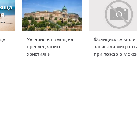
ща
Унгария в помощ на
Франциск се моли 
преследваните
загинали мигрант
християни
при пожар в Мекс