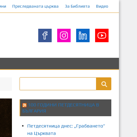
ини
Преследваната църква
За Библията
Видео
100 ГОДИНИ ПЕТДЕСЯТНИЦА В
БЪЛГАРИЯ
Петдесятница днес: „Грабването”
на Църквата