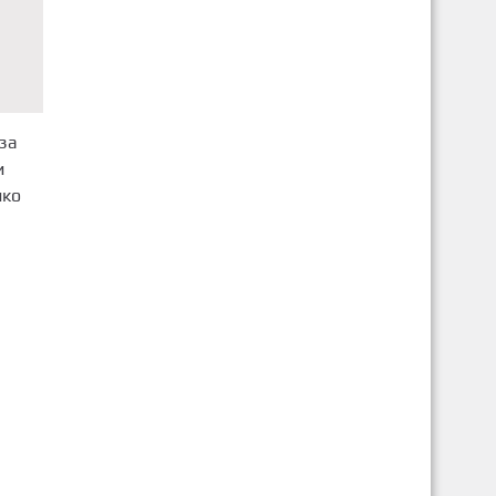
за
и
ико