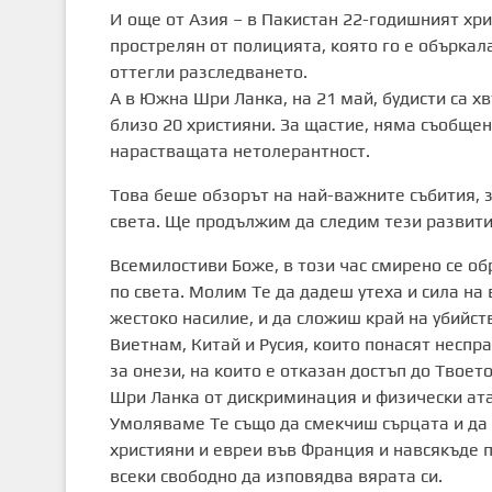
И още от Азия – в Пакистан 22-годишният хр
прострелян от полицията, която го е объркала
оттегли разследването.
А в Южна Шри Ланка, на 21 май, будисти са х
близо 20 християни. За щастие, няма съобщен
нарастващата нетолерантност.
Това беше обзорът на най-важните събития, 
света. Ще продължим да следим тези развит
Всемилостиви Боже, в този час смирено се о
по света. Молим Те да дадеш утеха и сила на
жестоко насилие, и да сложиш край на убийст
Виетнам, Китай и Русия, които понасят неспр
за онези, на които е отказан достъп до Твоет
Шри Ланка от дискриминация и физически атак
Умоляваме Те също да смекчиш сърцата и да
християни и евреи във Франция и навсякъде п
всеки свободно да изповядва вярата си.