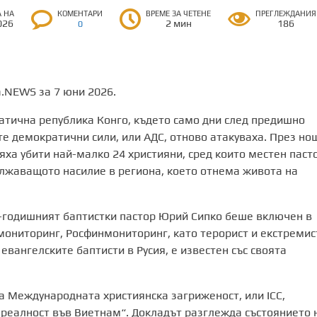
А НА
КОМЕНТАРИ
ВРЕМЕ ЗА ЧЕТЕНЕ
ПРЕГЛЕЖДАНИЯ
026
2 мин
186
0
ta.NEWS за 7 юни 2026.
атична република Конго, където само дни след предишно
е демократични сили, или АДС, отново атакуваха. През но
бяха убити най-малко 24 християни, сред които местен паст
дължаващото насилие в региона, което отнема живота на
4-годишният баптистки пастор Юрий Сипко беше включен в
мониторинг, Роcфинмониторинг, като терорист и екстремис
евангелските баптисти в Русия, е известен със своята
на Международната християнска загриженост, или ICC,
реалност във Виетнам“. Докладът разглежда състоянието 