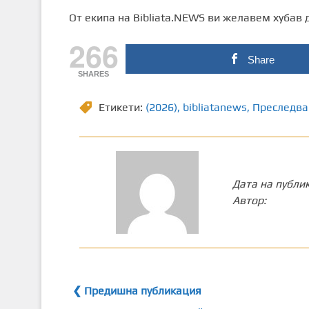
От екипа на Bibliata.NEWS ви желавем хубав 
266
Share
SHARES
Етикети:
(2026)
,
bibliatanews
,
Преследва
Дата на публи
Автор:
❮ Предишна публикация