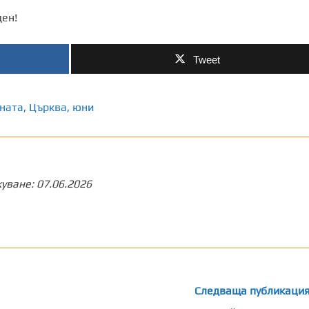
ден!
Tweet
ната
,
Църква
,
юни
куване:
07.06.2026
Следваща публикаци