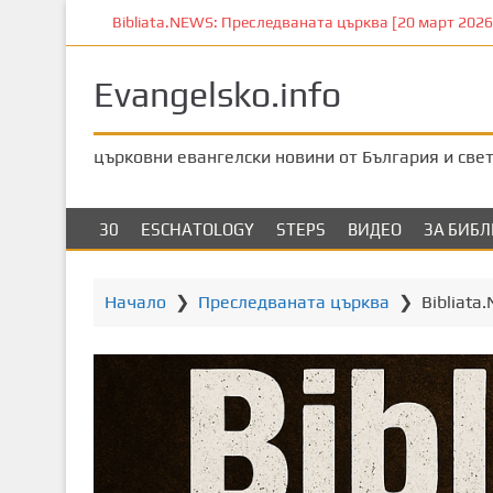
П
Bibliata.NEWS: Преследваната църква [20 март 2026]
р
е
Evangelsko.info
м
и
н
църковни евангелски новини от България и све
е
т
е
30
ESCHATOLOGY
STEPS
ВИДЕО
ЗА БИБ
к
ъ
м
Начало
❯
Преследваната църква
❯
Bibliata
о
с
н
о
в
н
о