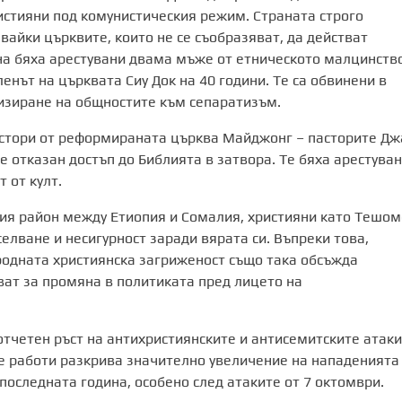
истияни под комунистическия режим. Страната строго
айки църквите, които не се съобразяват, да действат
на бяха арестувани двама мъже от етническото малцинств
енът на църквата Сиу Док на 40 години. Те са обвинени в
изиране на общностите към сепаратизъм.
астори от реформираната църква Майджонг – пасторите Дж
е отказан достъп до Библията в затвора. Те бяха арестува
 от култ.
ия район между Етиопия и Сомалия, християни като Тешом
селване и несигурност заради вярата си. Въпреки това,
ародната християнска загриженост също така обсъжда
ват за промяна в политиката пред лицето на
тчетен ръст на антихристиянските и антисемитските атаки
е работи разкрива значително увеличение на нападенията
последната година, особено след атаките от 7 октомври.