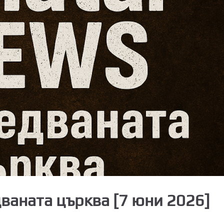
дваната църква [7 юни 2026]