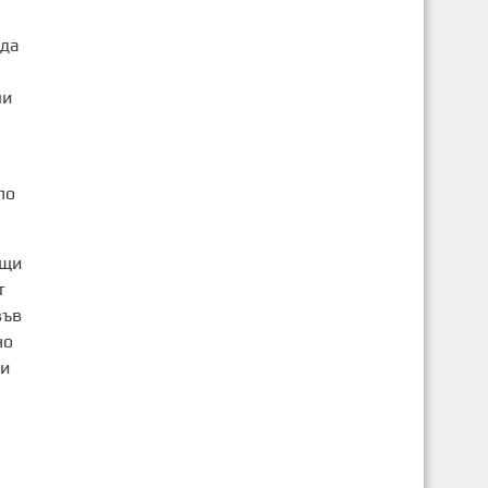
 да
ли
по
ащи
т
във
но
 и