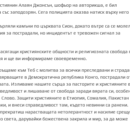
истиянин Алаян Джонсън, шофьор на авторикша, е бил
 със заподозрян. Сега полицията оказва натиск върху него
върляли камъни по църквата Сион, докато вътре са се моле
ия за пострадали, но инцидентът е тревожен сигнал за
засягащи християнските общности и религиозната свобода 
ия и ще ви информираме своевременно.
бръщаме към Теб с молитва за всички преследвани и страд
 вярващите в Демократична република Конго, пострадали о
вата. Изливаме нашите сърца за пасторите и християните 
аведливост и лишаване от свобода заради вярата си, особе
о Слово. Защити християните в Етиопия, Сомалия, Пакистан
и, и внеси справедливост там, където невинни са ранени.
 прекратиш нарастващата нетолерантност и насилие срещу
о света, дарувайки божествена закрила и мир, за да може