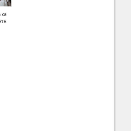
 са
ете