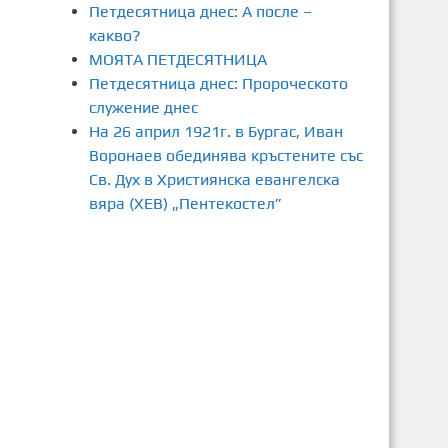
Петдесятница днес: А после –
какво?
МОЯТА ПЕТДЕСЯТНИЦА
Петдесятница днес: Пророческото
служение днес
На 26 април 1921г. в Бургас, Иван
Воронаев обединява кръстените със
Св. Дух в Християнска евангелска
вяра (ХЕВ) „Пентекостел”