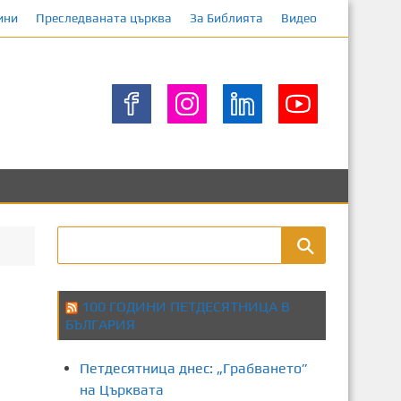
ини
Преследваната църква
За Библията
Видео
100 ГОДИНИ ПЕТДЕСЯТНИЦА В
БЪЛГАРИЯ
Петдесятница днес: „Грабването”
на Църквата