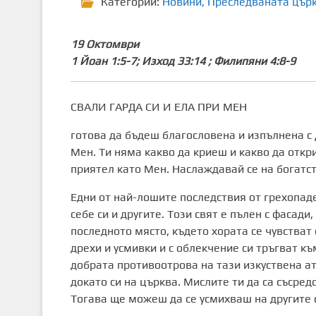
Категории:
Новини
,
Преследваната цър
19 Октомври
1 Йоан 1:5-7; Изход 33:14 ; Филипяни 4:8-9
СВАЛИ ГАРДА СИ И ЕЛА ПРИ МЕН
готова да бъдеш благословена и изпълнена с Д
Мен. Ти няма какво да криеш и какво да откр
приятел като Мен. Наслаждавай се на богатст
Едни от най-лошите последствия от грехопаде
себе си и другите. Този свят е пълен с фасади
последното място, където хората се чувстват 
дрехи и усмивки и с облекчение си тръгват 
добрата противоотрова на тази изкуствена а
докато си на църква. Мислите ти да са съсре
Тогава ще можеш да се усмихваш на другите с