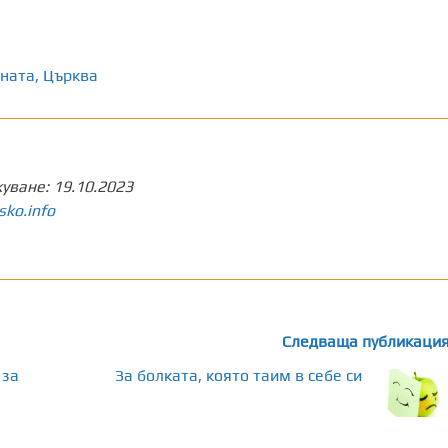
ната
,
Църква
куване:
19.10.2023
sko.info
Следваща публикаци
 за
За болката, която таим в себе си