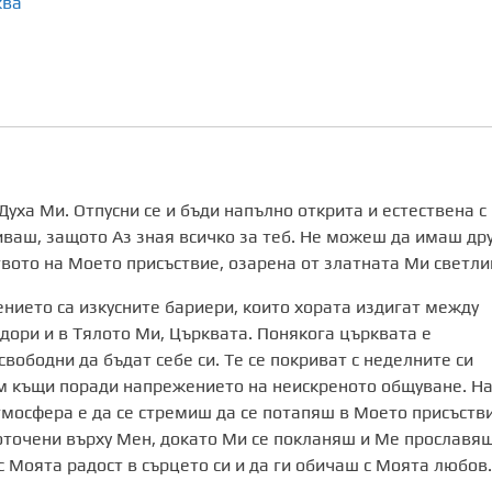
ква
уха Ми. Отпусни се и бъди напълно открита и естествена с
иваш, защото Аз зная всичко за теб. Не можеш да имаш др
вото на Моето присъствие, озарена от златната Ми светли
нието са изкусните бариери, които хората издигат между
, дори и в Тялото Ми, Църквата. Понякога църквата е
свободни да бъдат себе си. Те се покриват с неделните си
към къщи поради напрежението на неискреното общуване. На
тмосфера е да се стремиш да се потапяш в Моето присъстви
доточени върху Мен, докато Ми се покланяш и Ме прославяш
 Моята радост в сърцето си и да ги обичаш с Моята любов.