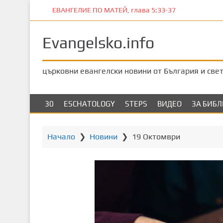
П
ЕВАНГЕЛИЕ ПО МАТЕЙ, глава 5:33-37
р
е
Evangelsko.info
м
и
н
църковни евангелски новини от България и све
е
т
е
30
ESCHATOLOGY
STEPS
ВИДЕО
ЗА БИБ
к
ъ
м
Начало
❯
Новини
❯
19 Октомври
о
с
н
о
в
н
о