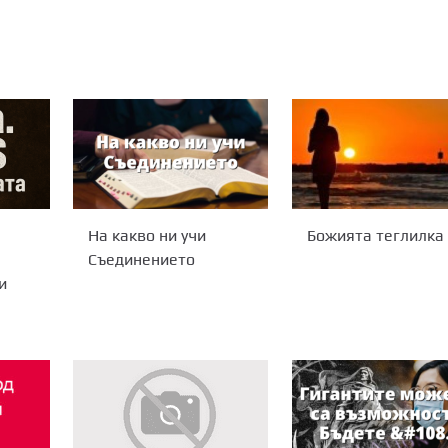
На какво ни учи
Божията теглилка
Съединението
и