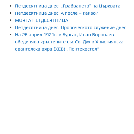
л
Петдесятница днес: „Грабването” на Църквата
я
Петдесятница днес: А после – какво?
МОЯТА ПЕТДЕСЯТНИЦА
н
Петдесятница днес: Пророческото служение днес
На 26 април 1921г. в Бургас, Иван Воронаев
е
обединява кръстените със Св. Дух в Християнска
н
евангелска вяра (ХЕВ) „Пентекостел”
а
п
у
б
л
и