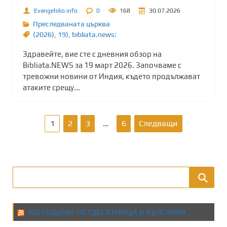
Evangelsko.info
0
168
30.07.2026
Преследваната църква
(2026)
,
19)
,
bibliata.news:
Здравейте, вие сте с дневния обзор на
Bibliata.NEWS за 19 март 2026. Започваме с
тревожни новини от Индия, където продължават
атаките срещу...
Р
1
2
3
…
6
Следващи
а
з
д
е
100 ГОДИНИ ПЕТДЕСЯТНИЦА В БЪЛГАРИЯ