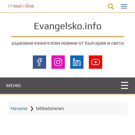
П
17 Май / ЙОВ
р
е
Evangelsko.info
м
и
н
църковни евангелски новини от България и света
е
т
е
к
ъ
м
МЕНЮ
о
с
н
Начало
❯
bibliatanews
о
в
н
о