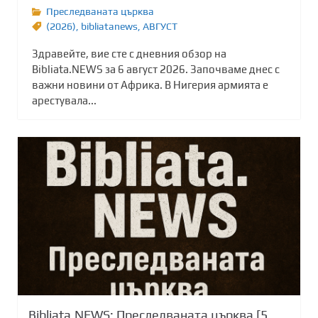
Преследваната църква
(2026)
,
bibliatanews
,
АВГУСТ
Здравейте, вие сте с дневния обзор на
Bibliata.NEWS за 6 август 2026. Започваме днес с
важни новини от Африка. В Нигерия армията е
арестувала...
Bibliata.NEWS: Преследваната църква [5