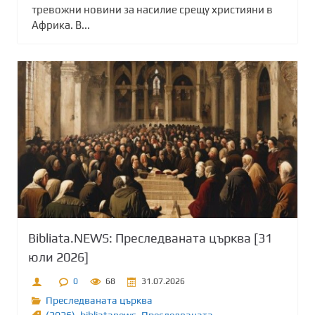
тревожни новини за насилие срещу християни в
Африка. В...
Bibliata.NEWS: Преследваната църква [31
юли 2026]
0
68
31.07.2026
Преследваната църква
(2026)
,
bibliatanews
,
Преследваната