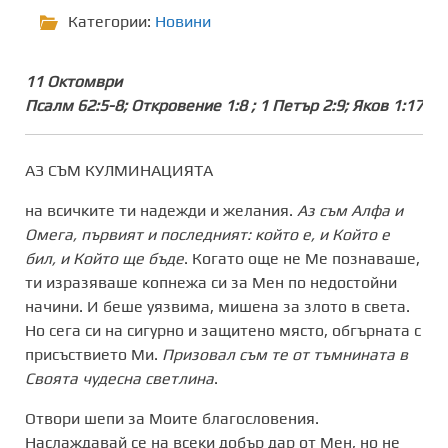
Категории:
Новини
11 Октомври
Псалм 62:5-8; Откровение 1:8 ; 1 Петър 2:9; Яков 1:17
АЗ СЪМ КУЛМИНАЦИЯТА
на всичките ти надежди и желания.
Аз съм Алфа и
Омега, първият и последният: който е, и Който е
бил, и Който ще бъде
. Когато още не Ме познаваше,
ти изразяваше копнежа си за Мен по недостойни
начини. И беше уязвима, мишена за злото в света.
Но сега си на сигурно и защитено място, обгърната с
присъствието Ми.
Призовал съм те от тъмнината в
Своята чудесна светлина
.
Отвори шепи за Моите благословения.
Наслаждавай се на всеки добър дар от Мен, но не