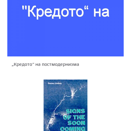
„Кредотo“ на постмодернизма