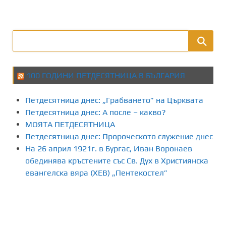
100 ГОДИНИ ПЕТДЕСЯТНИЦА В БЪЛГАРИЯ
Петдесятница днес: „Грабването” на Църквата
Петдесятница днес: А после – какво?
МОЯТА ПЕТДЕСЯТНИЦА
Петдесятница днес: Пророческото служение днес
На 26 април 1921г. в Бургас, Иван Воронаев
обединява кръстените със Св. Дух в Християнска
евангелска вяра (ХЕВ) „Пентекостел”