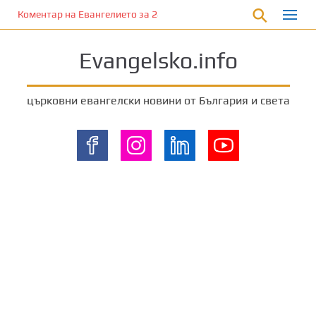
П
Коментар на Евангелието за 28 януари 2023 г. от отец Йоан Ха
р
е
Evangelsko.info
м
и
н
църковни евангелски новини от България и света
е
т
е
к
ъ
м
о
с
н
о
в
н
о