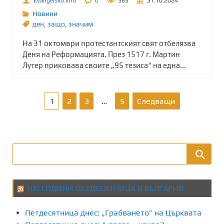
Evangelsko.info
0
365
31.10.2024
Новини
ден
,
защо
,
значим
На 31 октомври протестантският свят отбелязва
Деня на Реформацията. През 1517 г. Мартин
Лутер приковава своите „95 тезиса“ на една...
Р
1
2
3
…
5
Следващи
а
з
д
е
100 ГОДИНИ ПЕТДЕСЯТНИЦА В БЪЛГАРИЯ
л
Петдесятница днес: „Грабването” на Църквата
я