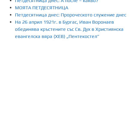
Петдесятница днес: А после – какво?
МОЯТА ПЕТДЕСЯТНИЦА
н
Петдесятница днес: Пророческото служение днес
На 26 април 1921г. в Бургас, Иван Воронаев
е
обединява кръстените със Св. Дух в Християнска
н
евангелска вяра (ХЕВ) „Пентекостел”
а
п
у
б
л
и
к