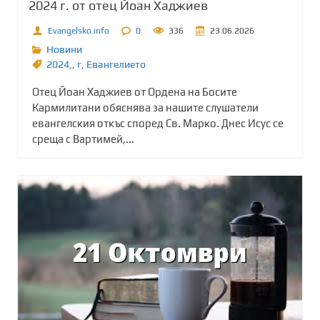
2024 г. от отец Йоан Хаджиев
Evangelsko.info
0
336
23.06.2026
Новини
2024,
,
г
,
Евангелието
Отец Йоан Хаджиев от Ордена на Босите
Кармилитани обяснява за нашите слушатели
евангелския откъс според Св. Марко. Днес Исус се
среща с Вартимей,...