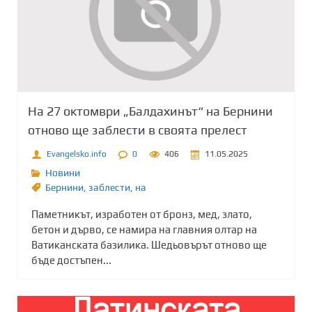
На 27 октомври „Балдахинът“ на Бернини
отново ще заблести в своята прелест
Evangelsko.info
0
406
11.05.2025
Новини
Бернини
,
заблести
,
на
Паметникът, изработен от бронз, мед, злато,
бетон и дърво, се намира на главния олтар на
Ватиканската базилика. Шедьовърът отново ще
бъде достъпен...