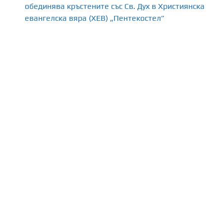
обединява кръстените със Св. Дух в Християнска
евангелска вяра (ХЕВ) „Пентекостел”