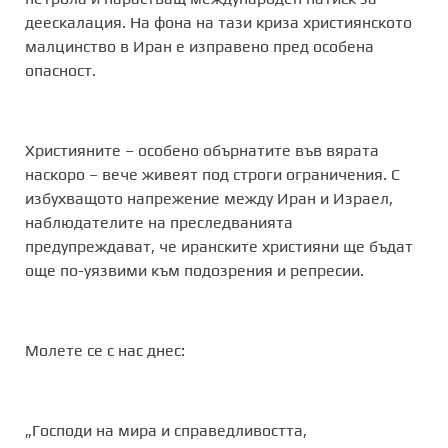
деескалация. На фона на тази криза християнското
малцинство в Иран е изправено пред особена
опасност.
Християните – особено обърнатите във вярата
наскоро – вече живеят под строги ограничения. С
избухващото напрежение между Иран и Израел,
наблюдателите на преследванията
предупреждават, че иранските християни ще бъдат
още по-уязвими към подозрения и репресии.
Молете се с нас днес:
„Господи на мира и справедливостта,