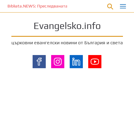
П
Bibliata.NEWS: Преследваната църква [8 август 2026]
р
е
Evangelsko.info
м
и
н
църковни евангелски новини от България и света
е
т
е
к
ъ
м
о
с
н
о
в
н
о