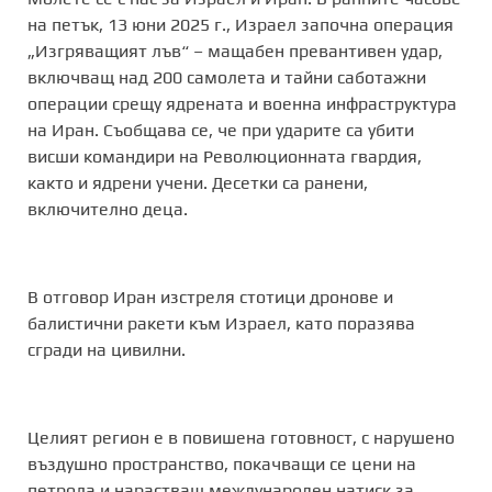
на петък, 13 юни 2025 г., Израел започна операция
„Изгряващият лъв“ – мащабен превантивен удар,
включващ над 200 самолета и тайни саботажни
операции срещу ядрената и военна инфраструктура
на Иран. Съобщава се, че при ударите са убити
висши командири на Революционната гвардия,
както и ядрени учени. Десетки са ранени,
включително деца.
В отговор Иран изстреля стотици дронове и
балистични ракети към Израел, като поразява
сгради на цивилни.
Целият регион е в повишена готовност, с нарушено
въздушно пространство, покачващи се цени на
петрола и нарастващ международен натиск за