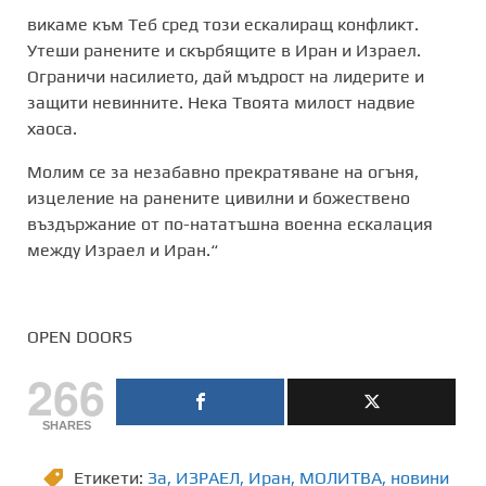
викаме към Теб сред този ескалиращ конфликт.
Утеши ранените и скърбящите в Иран и Израел.
Ограничи насилието, дай мъдрост на лидерите и
защити невинните. Нека Твоята милост надвие
хаоса.
Молим се за незабавно прекратяване на огъня,
изцеление на ранените цивилни и божествено
въздържание от по-нататъшна военна ескалация
между Израел и Иран.“
OPEN DOORS
266
SHARES
Етикети:
Зa
,
ИЗРАЕЛ
,
Иран
,
МОЛИТВА
,
новини