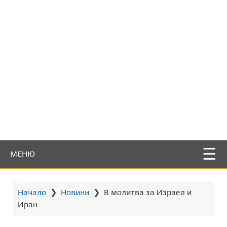
т
о
с
ъ
д
ъ
р
ж
а
н
и
е
МЕНЮ
Начало
❯
Новини
❯
В молитва за Израел и
Иран