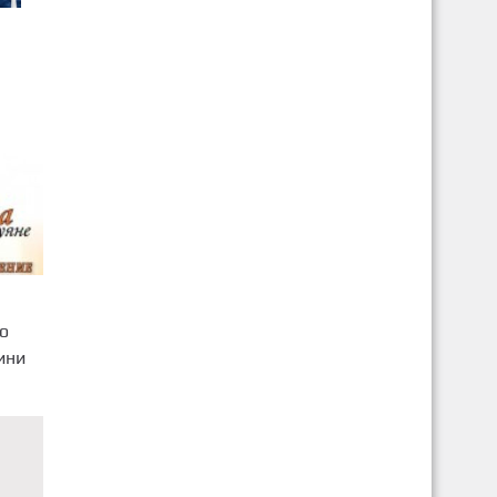
о
ини