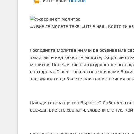
Категории:
Новини
„А вие се молете така: „Отче наш, Който си на
Господнята молитва ни учи да осъзнаваме сво
замислите над какво се молите, скоро ще осъз
молитви. Понеже вие със сигурност не освеща
опозорява. Освен това да опозоряваме Божиет
заслужавате да бъдете наказани с вечния огъ
Накъде тогава ще се обърнете? Собствената в
осъжда. Вие сте хванати, уловени сте тук. Ко
След като се покаете сериозно и се смирите,