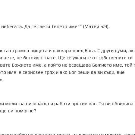
 небесата. Да се свети Твоето име““ (Матей 6:9).
ята огромна нищета и поквара пред Бога. С други думи, ако
наете, че богохулствате. Ще се ужасите от собствените си
вате Божието име, а който не освещава Божието име, той 
о име е сериозен грях и ако Бог реши да ви съди, вие
н.
и молитва ви осъжда и работи против вас. Тя ви обвинява 
й ще ви помогне?
 признавайки нещастното място, на което се намирате, тога