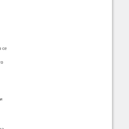
 се
го
и
ва