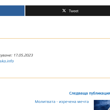
Tweet
куване:
17.05.2023
sko.info
Следваща публикаци
Молитвата - изречена мечта
н