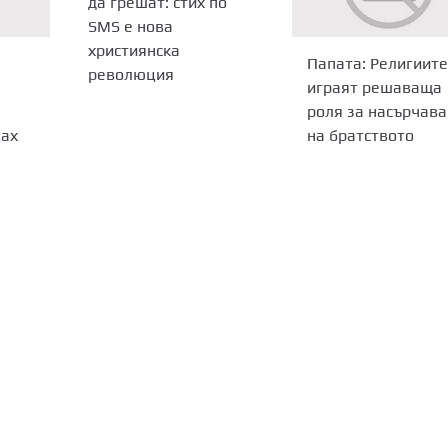
да грешат: стих по
SMS е нова
християнска
Папата: Религиите
революция
играят решаваща
роля за насърчав
цах
на братството