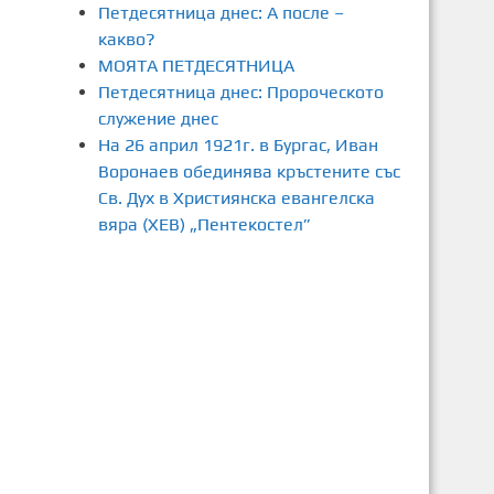
Петдесятница днес: А после –
какво?
МОЯТА ПЕТДЕСЯТНИЦА
Петдесятница днес: Пророческото
служение днес
На 26 април 1921г. в Бургас, Иван
Воронаев обединява кръстените със
Св. Дух в Християнска евангелска
вяра (ХЕВ) „Пентекостел”