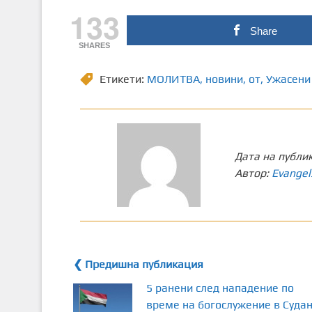
133
Share
SHARES
Етикети:
МОЛИТВА
,
новини
,
от
,
Ужасени
Дата на публи
Автор:
Evangel
❮ Предишна публикация
5 ранени след нападение по
време на богослужение в Суда