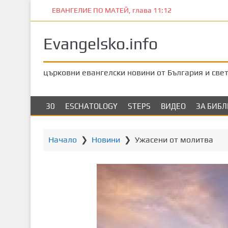
П
ЕВАНГЕЛИЕ ПО МАТЕЙ, глава 11:12
р
е
Evangelsko.info
м
и
н
църковни евангелски новини от България и све
е
т
е
30
ESCHATOLOGY
STEPS
ВИДЕО
ЗА БИБ
к
ъ
м
Начало
❯
Новини
❯
Ужасени от молитва
о
с
н
о
в
н
о