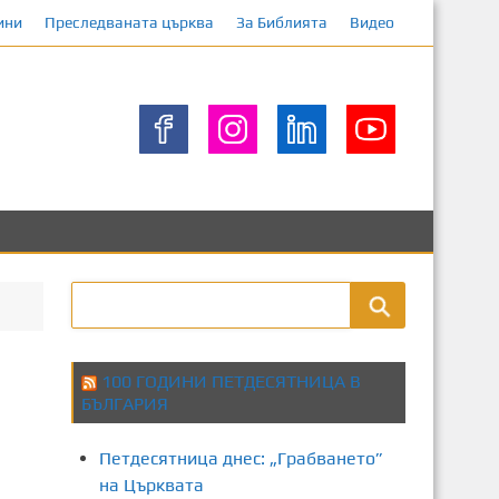
ини
Преследваната църква
За Библията
Видео
100 ГОДИНИ ПЕТДЕСЯТНИЦА В
БЪЛГАРИЯ
Петдесятница днес: „Грабването”
на Църквата