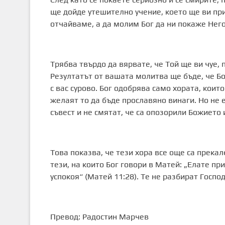
ще дойде утешително учение, което ще ви при
отчайваме, а да молим Бог да ни покаже Нег
Трябва твърдо да вярвате, че Той ще ви чуе, 
Резултатът от вашата молитва ще бъде, че Бо
с вас сурово. Бог одобрява само хората, коит
желаят то да бъде прославяно винаги. Но не е
съвест и не смятат, че са опозорили Божието 
Това показва, че тези хора все още са прекал
тези, на които Бог говори в Матей: „Елате пр
успокоя“ (Матей 11:28). Те не разбират Госпо
Превод: Радостин Марчев