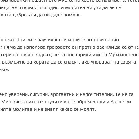
вдигне отново. Господнята молитва ни учи да не се
овата доброта и да ни даде помощ.
понеже Той ви е научил да се молите по този начин.
г няма да използва греховете ви против вас или да се отне
о сериозно изповядват, че са опозорили името Му и искрено
 възможно за хората да се спасят, ако уповават на своята
име.
ено уверени, сигурни, арогантни и непочтителни. Те не са
и Мен вие, които се трудите и сте обременени и Аз ще ви
днята молитва и не знаят какво се молят.