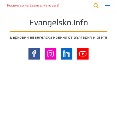
П
Коментар на Евангелието за 28 януари 2023 г. от отец Йоан Ха
р
е
Evangelsko.info
м
и
н
църковни евангелски новини от България и света
е
т
е
к
ъ
м
о
с
н
о
в
н
о