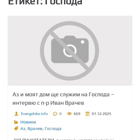
Етикет:
Господа
Аз и моят дом ще служим на Господа –
интервю с п-р Иван Врачев
Evangelsko.info
0
669
01.12.2025
Новини
Аз
,
Врачев
,
Господа