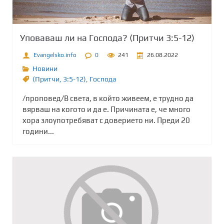
Уповаваш ли на Господа? (Притчи 3:5-12)
Evangelsko.info
0
241
26.08.2022
Новини
(Притчи
,
3:5-12)
,
Господа
/проповед/В света, в който живеем, е трудно да
вярваш на когото и да е. Причината е, че много
хора злоупотребяват с доверието ни. Преди 20
години...