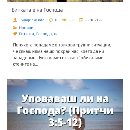
Битката е на Господа
Evangelsko.info
0
385
22.10.2022
Новини
Битката
,
Господа
,
на
Понякога попадаме в толкова трудни ситуации,
че сякаш няма нещо покрай нас, което да ни
зарадваме. Чувстваме се сякаш "обикаляме
стените на...