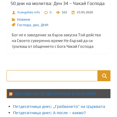
50 дни на молитва: Ден 34 – Чакай Господа
Evangelsko.info
0
322
23.05.2020
Новини
Господа
,
ден
,
ДНИ
Бог не е заведение за бързa закускa Той действа
на Своето суверенно време Не бързай да си
тръгваш от общението с Бога Чакай Господа
100 ГОДИНИ ПЕТДЕСЯТНИЦА В БЪЛГАРИЯ
Петдесятница днес: „Грабването” на Църквата
Петдесятница днес: А после – какво?