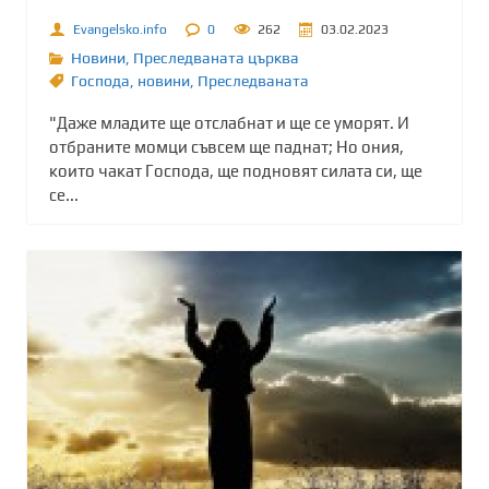
Evangelsko.info
0
262
03.02.2023
Новини
,
Преследваната църква
Господа
,
новини
,
Преследваната
"Даже младите ще отслабнат и ще се уморят. И
отбраните момци съвсем ще паднат; Но ония,
които чакат Господа, ще подновят силата си, ще
се...