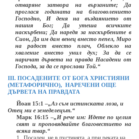
отваряне затвора на вързаните; Да
проглася годината на благоволението
Господно, И деня на въздаянието от
нашия Бог; Да утеша всичките
наскърбени; Да наредя за наскърбените в
Сион, Да им дам венец вместо пепел, Миро
на радост вместо плач, Облекло на
хваление вместо унил дух; За да се
наричат дървета на правда Насадени от
Господа, за да се прослави Той.“
ІІІ. ПОСАДЕНИТЕ ОТ БОГА ХРИСТИЯНИ
(МЕТАФОРИЧНО),
НАРЕЧЕНИ ОЩЕ
ДЪРВЕТА НА ПРАВДАТА
Йоан 15:1 –
„Аз съм истинската лоза, и
Отец ми е земеделецът.“
Марк 16:15 –
„И рече им: Идете по целия
свят и проповядвайте благовестието на
всяка твар.“
1.
Посаден, не в пустинята, а при реката на