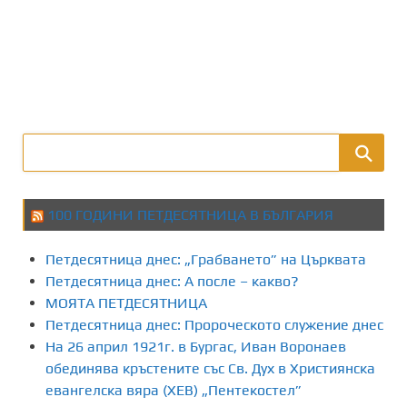
100 ГОДИНИ ПЕТДЕСЯТНИЦА В БЪЛГАРИЯ
Петдесятница днес: „Грабването” на Църквата
Петдесятница днес: А после – какво?
МОЯТА ПЕТДЕСЯТНИЦА
Петдесятница днес: Пророческото служение днес
На 26 април 1921г. в Бургас, Иван Воронаев
обединява кръстените със Св. Дух в Християнска
евангелска вяра (ХЕВ) „Пентекостел”