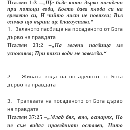
Псалми 1:3 –
„Ще бъде като дърво посадено
при потоци води, Което дава плода си на
времето си, И чийто лист не повяхва; Във
всичко що върши ще благоуспява.“
1.
Зеленото пасбище на посаденото от Бога
дърво на правдата
Псалми 23:2
–„На зелени пасбища ме
успокоява; При тихи води ме завежда.“
2
.
Живата вода на посаденото от Бога
дърво на правдата
3.
Трапезата на посаденото от Бога дърво
на правдата
Псалми 37:25
–„Млад бях, ето, остарях, Но
не съм видял праведният оставен, Нито