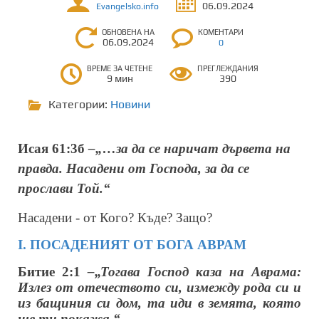
06.09.2024
Evangelsko.info
ОБНОВЕНА НА
КОМЕНТАРИ
06.09.2024
0
ВРЕМЕ ЗА ЧЕТЕНЕ
ПРЕГЛЕЖДАНИЯ
9 мин
390
Категории:
Новини
Исая 61:3б
–„…за да се наричат дървета на
правда. Насадени от Господа, за да се
прослави Той.“
Насадени - от Кого? Къде? Защо?
І. ПОСАДЕНИЯТ ОТ БОГА АВРАМ
Битие 2:1
–„Тогава Господ каза на Аврама:
Излез от отечеството си, измежду рода си и
из бащиния си дом, та иди в земята, която
ще ти покажа.“