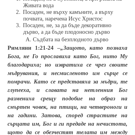
Живата вода
2.
Посаден, не върху камъните, а върху
почвата, наречена Исус Христос
3.
Посаден, не, за да бъде декоративно
дърво, а да бъде плодоносно дърво
А. Съдбата на безплодното дърво
Римляни 1:21-24 –
„Защото, като познаха
Бога, не Го прославиха като Бог, нито Му
благодариха; но извратиха се чрез своите
мъдрувания, и несмисленото им сърце се
помрачи. Като се представяха за мъдри, те
глупееха, и славата на нетленния Бог
размениха срещу подобие на образ на
смъртен човек, на птици, на четвероноги и
на гадини. Затова, според страстите на
сърцата им, Бог и ги предаде на нечистота,
щото да се обезчестят телата им между