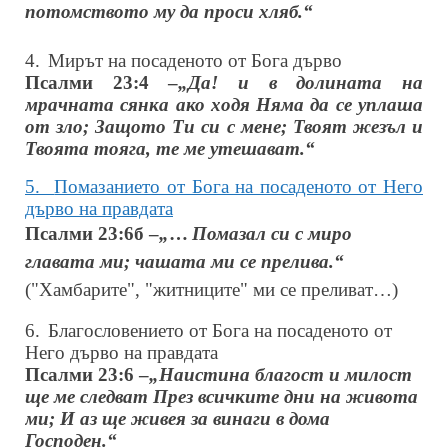
потомството му да проси хляб.“
4.
Мирът на посаденото от Бога дърво
Псалми 23:4 –
„Да! и в долината на
мрачната сянка ако ходя Няма да се уплаша
от зло; Защото Ти си с мене; Твоят жезъл и
Твоята тояга, те ме утешават.“
5.
Помазанието от Бога на посаденото от Него
дърво на правдата
Псалми 23:6б –
„
…
Помазал си с миро
главата ми; чашата ми се прелива.“
("Хамбарите", "житниците" ми се преливат…)
6.
Благословението от Бога на посаденото от
Него дърво на правдата
Псалми 23:6 –
„Наистина благост и милост
ще ме следват През всичките дни на живота
ми; И аз ще живея за винаги в дома
Господен.“