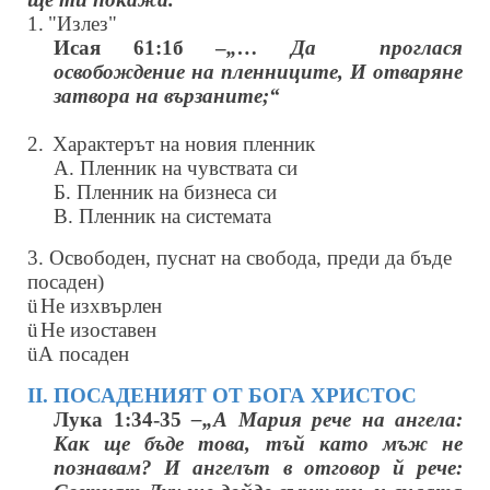
1.
"Излез"
Исая 61:1б –
„… Да
проглася
освобождение на пленниците, И отваряне
затвора на вързаните;“
2.
Характерът на новия пленник
А. Пленник на чувствата си
Б. Пленник на бизнеса си
В. Пленник на системата
3. Освободен, пуснат на свобода, преди да бъде
посаден)
ü
Не изхвърлен
ü
Не изоставен
ü
А посаден
ІІ. ПОСАДЕНИЯТ ОТ БОГА ХРИСТОС
Лука 1:34-35
–„А Мария рече на ангела:
Как ще бъде това, тъй като мъж не
познавам? И ангелът в отговор й рече: