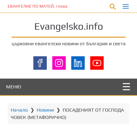
П
ЕВАНГЕЛИЕ ПО МАТЕЙ, глава 5:17-20
р
е
Evangelsko.info
м
и
н
църковни евангелски новини от България и света
е
т
е
к
ъ
м
МЕНЮ
о
с
н
Начало
❯
Новини
❯
ПОСАДЕНИЯТ ОТ ГОСПОДА
о
ЧОВЕК (МЕТАФОРИЧНО)
в
н
о