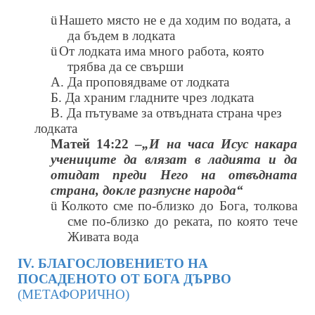
ü
Нашето място не е да ходим по водата, а
да бъдем в лодката
ü
От лодката има много работа, която
трябва да се свърши
А. Да проповядваме от лодката
Б. Да храним гладните чрез лодката
В. Да пътуваме за отвъдната страна чрез
лодката
Матей 14:22 –
„И на часа Исус накара
учениците да влязат в ладията и да
отидат преди Него на отвъдната
страна, докле разпусне народа“
ü
Колкото сме по-близко до Бога, толкова
сме по-близко до реката, по която тече
Живата вода
ІV. БЛАГОСЛОВЕНИЕТО НА
ПОСАДЕНОТО ОТ БОГА ДЪРВО
(МЕТАФОРИЧНО)