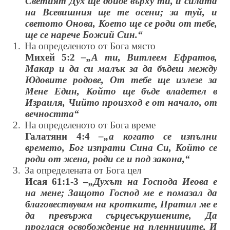
Светият Дух ще дойде върху ти, и силата
на Всевишния ще те осени; за туй, и
светото Онова, Което ще се роди от тебе,
ще се нарече Божий Син.“
1.
На определеното от Бога място
Михей 5:2
–„А ти, Витлеем Ефратов,
Макар и да си малък за да бъдеш между
Юдовите родове, От тебе ще излезе за
Мене Един, Който ще бъде владетел в
Израиля, Чийто произход е от начало, от
вечността“
2.
На определеното от Бога време
Галатяни 4:4
–„а когато се изпълни
времето, Бог изпрати Сина Си, Който се
роди от жена, роди се и под закона,“
3.
За определената от Бога цел
Исая 61:1-3 –
„Духът на Господа Иеова е
на мене; Защото Господ ме е помазал да
благовествувам на кротките, Пратил ме е
да превържа сърцесъкрушените, Да
проглася освобождение на пленниците, И