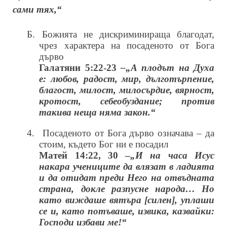
сами тях,“
Б. Божията не дискриминираща благодат,
чрез характера на посаденото от Бога
дърво
Галатяни 5:22-23
–„А плодът на Духа
е: любов, радост, мир, дълготърпение,
благост, милост, милосърдие, вярност,
кротост, себеобуздание; против
такива неща няма закон.“
4.
Посаденото от Бога дърво означава – да
стоим, където Бог ни е посадил
Матей 14:22, 30 –
„И на часа Исус
накара учениците да влязат в ладията
и да отидат преди Него на отвъдната
страна, докле разпусне народа… Но
като виждаше вятъра [силен], уплаши
се и, като потъваше, извика, казвайки:
Господи избави ме!“